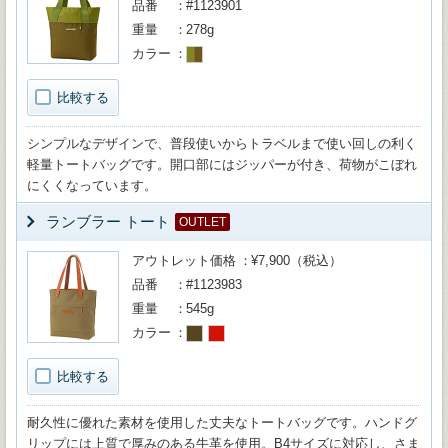
品番
#1123901
重量
278g
カラー
比較する
シンプルなデザインで、普段使いからトラベルまで使い回しの利く
軽量トートバッグです。開口部にはジッパーが付き、荷物がこぼれ
にくくなっています。
ランブラー トート
OUTLET
アウトレット価格
¥7,900（税込）
品番
#1123983
重量
545g
カラー
比較する
耐久性に優れた素材を使用した丈夫なトートバッグです。ハンドグ
リップには上質で厚みのある牛革を使用。B4サイズに対応し、さま