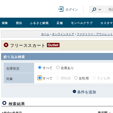
ログイン
保険
宿泊
ふるさと納税
店舗
モンベル
クラブ
カスタマ
ホーム
>
オンラインストア
>
ファクトリー・アウトレット
フリーススカート
絞り込み検索
すべて
在庫あり
在庫状況
すべて
男性用
女性用
子ども用
対象
条件を追加
検索結果
表示順
：