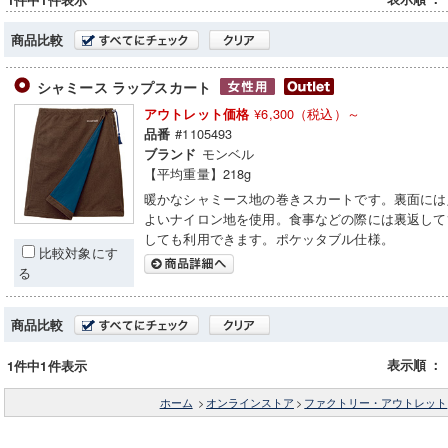
1件中1件表示
商品比較
シャミース ラップスカート
¥6,300（税込）～
アウトレット価格
#1105493
品番
モンベル
ブランド
【平均重量】218g
暖かなシャミース地の巻きスカートです。裏面には
よいナイロン地を使用。食事などの際には裏返して
しても利用できます。ポケッタブル仕様。
比較対象にす
る
商品比較
表示順
：
1件中1件表示
ホーム
>
オンラインストア
>
ファクトリー・アウトレット