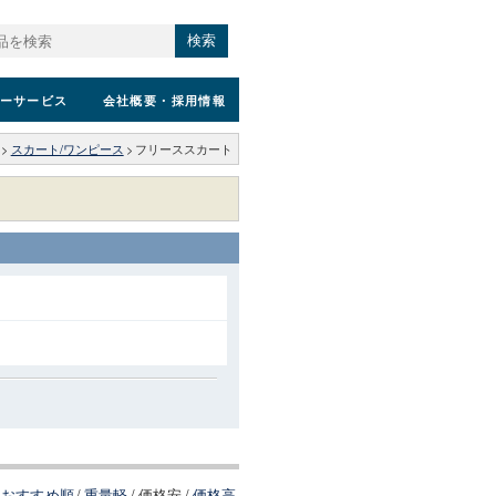
検索
ーサービス
会社概要
・採用情報
>
スカート/ワンピース
>
フリーススカート
おすすめ順
/
重量軽
/
価格安
/
価格高