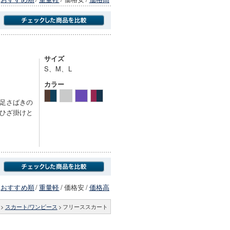
商品にのみフォーカスする
サイズ
S、M、L
カラー
足さばきの
ひざ掛けと
おすすめ順
/
重量軽
/
価格安
/
価格高
>
スカート/ワンピース
>
フリーススカート