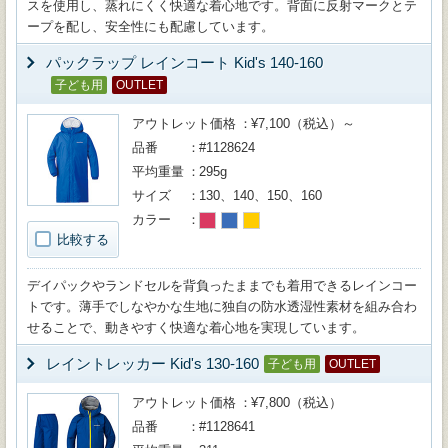
スを使用し、蒸れにくく快適な着心地です。背面に反射マークとテ
ープを配し、安全性にも配慮しています。
パックラップ レインコート Kid's 140-160
子ども用
OUTLET
アウトレット価格
¥7,100（税込）～
品番
#1128624
平均重量
295g
サイズ
130、140、150、160
カラー
比較する
デイパックやランドセルを背負ったままでも着用できるレインコー
トです。薄手でしなやかな生地に独自の防水透湿性素材を組み合わ
せることで、動きやすく快適な着心地を実現しています。
レイントレッカー Kid's 130-160
子ども用
OUTLET
アウトレット価格
¥7,800（税込）
品番
#1128641