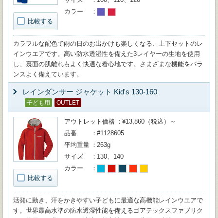
カラー
比較する
カラフルな配色で雨の日のお出かけも楽しくなる、上下セットのレ
インウエアです。高い防水透湿性を備えた3レイヤーの生地を使用
し、裏面の肌離れもよく快適な着心地です。さまざまな機能をバラ
ンスよく備えています。
レインダンサー ジャケット Kid's 130-160
子ども用
OUTLET
アウトレット価格
¥13,860（税込）～
品番
#1128605
平均重量
263g
サイズ
130、140
カラー
比較する
活発に動き、汗をかきやすい子どもに最適な高機能レインウエアで
す。世界最高水準の防水透湿性能を備えるゴアテックスファブリク