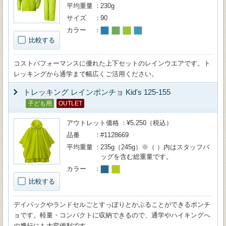
平均重量
230g
サイズ
90
カラー
比較する
コストパフォーマンスに優れた上下セットのレインウエアです。ト
レッキングから通学まで幅広くご活用ください。
トレッキング レインポンチョ Kid's 125-155
子ども用
OUTLET
アウトレット価格
¥5,250（税込）
品番
#1128669
平均重量
235g（245g）※（ ）内はスタッフバ
ッグを含む総重量です。
カラー
比較する
デイパックやランドセルごとすっぽりとかぶることができるポンチ
ョです。軽量・コンパクトに収納できるので、通学やハイキングへ
の携行にも大変便利です。