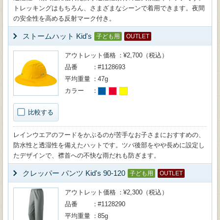
トレッキングはもちろん、さまざまなシーンで着用できます。夜間
の安全性を高める反射マーク付き。
ストームハット Kid's
子ども用
OUTLET
アウトレット価格
¥2,700（税込）
品番
#1128693
平均重量
47g
カラー
比較する
レインウエアのフードをかぶるのが苦手なお子さまにおすすめの、
防水性と透湿性を備えたハットです。ツバ後部をやや長めに設定し
たデザインで、襟首への不快な雨だれも防ぎます。
クレッパー パンツ Kid's 90-120
子ども用
OUTLET
アウトレット価格
¥2,300（税込）
品番
#1128290
平均重量
85g