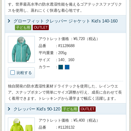
す。世界最高水準の防水透湿性能を備えるゴアテックスファブリク
スを使用し、蒸れにくく快適な着心地です。
グローフィット クレッパー ジャケット Kid's 140-160
子ども用
OUTLET
アウトレット価格
¥6,720（税込）
品番
#1128688
平均重量
205g
サイズ
140、160
カラー
比較する
独自開発の防水透湿性素材ドライテックを使用した、レインウエ
ア。スナップボタンで簡単にサイズ調整が行え、成長に合わせて長
く着用できます。トレッキングから通学まで幅広く活躍します。
クレッパー Kid's 90-120
子ども用
OUTLET
アウトレット価格
¥5,400（税込）
品番
#1128132