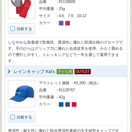
品番
#1118609
平均重量
25g
サイズ
4-6、7-9、10-12
カラー
比較する
しなやかな装着感で防風性、透湿性に優れた防滴仕様のグローブで
す。手のひらはグリップ力に優れた合成皮革を使用。小さく畳める
ので携行しやすく、トレッキングなどで一年を通じて着用できま
す。
レインキャップ Kid's
子ども用
OUTLET
アウトレット価格
¥3,200（税込）
品番
#1128767
平均重量
42g
カラー
比較する
透湿性・耐久性に優れた防水透湿性素材の全天候型キャップです。