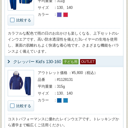
平均重量
311g
サイズ
130、140
カラー
比較する
カラフルな配色で雨の日のお出かけも楽しくなる、上下セットのレ
インウエアです。高い防水透湿性を備えた3レイヤーの生地を使用
し、裏面の肌離れもよく快適な着心地です。さまざまな機能をバラ
ンスよく備えています。
クレッパー Kid's 130-160
子ども用
OUTLET
アウトレット価格
¥5,800（税込）
品番
#1128131
平均重量
315g
サイズ
130、140
カラー
比較する
コストパフォーマンスに優れたレインウエアです。トレッキングか
ら通学まで幅広くご活用ください。