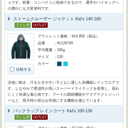
ョです。軽量・コンパクトに収納できるので、通学やハイキングへ
の携行にも大変便利です。
ストームクルーザー ジャケット Kid's 140-160
子ども用
OUTLET
アウトレット価格
¥14,850（税込）
品番
#1128749
平均重量
195g
サイズ
130
カラー
比較する
活発に動き、汗をかきやすい子どもに適した高機能レインウエアで
す。しなやかで透湿性が高いスーパードライテックを使用し、蒸れ
にくく快適な着心地です。フードの調節機能やアクアテクトジッパ
ーなど、雨天時の登山を快適にする機能を備えています。
パックラップ レインコート Kid's 100-130
子ども用
OUTLET