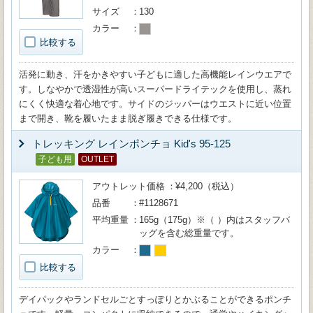
サイズ
130
カラー
比較する
活発に動き、汗をかきやすい子どもに適した高機能レインウエアで
す。しなやかで透湿性が高いスーパードライテックを使用し、蒸れ
にくく快適な着心地です。サイドのジッパーはウエストに近い位置
まで開き、靴を履いたまま脱ぎ履きできる仕様です。
トレッキング レインポンチョ Kid's 95-125
子ども用
OUTLET
アウトレット価格
¥4,200（税込）
品番
#1128671
平均重量
165g（175g）※（ ）内はスタッフバ
ッグを含む総重量です。
カラー
比較する
デイパックやランドセルごとすっぽりとかぶることができるポンチ