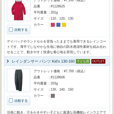
アウトレット価格
¥7,100（税込）
品番
#1128625
平均重量
201g
サイズ
110、120、130
カラー
比較する
デイパックやランドセルを背負ったままでも着用できるレインコー
トです。薄手でしなやかな生地に独自の防水透湿性素材を組み合わ
せることで、動きやすく快適な着心地を実現しています。
レインダンサー パンツ Kid's 130-160
子ども用
OUTLET
アウトレット価格
¥7,700（税込）
品番
#1128606
平均重量
203g
サイズ
130、140、150
カラー
比較する
活発に動き、汗をかきやすい子どもに最適な高機能レインウエアで