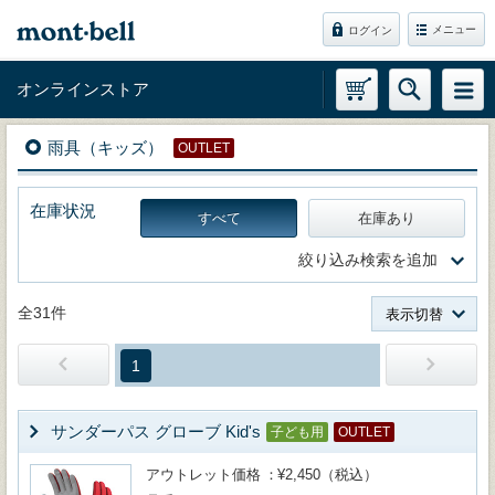
メニュー
ログイン
オンラインストア
雨具（キッズ）
OUTLET
在庫状況
すべて
在庫あり
絞り込み検索を追加
全31件
表示切替
1
サンダーパス グローブ Kid's
子ども用
OUTLET
アウトレット価格
¥2,450（税込）