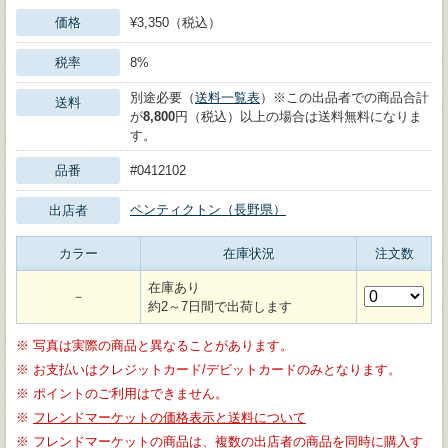
価格
¥3,350（税込）
税率
8%
別途必要（
送料一覧表
）※この出品者での商品合計
送料
が
8,800
円（税込）以上の場合は送料無料になりま
す。
品番
#0412102
ペンティクトン（長野県）
出店者
カラー
在庫状況
注文数
在庫あり
－
約2～7日間で出荷します
※
写真は実際の商品と異なることがあります。
※
お支払いはクレジットカード/デビットカードのみとなります。
※
ポイントのご利用はできません。
※
フレンドマーケットの価格表示と送料について
※
フレンドマーケットの商品は、複数の出店者の商品を同時に購入す