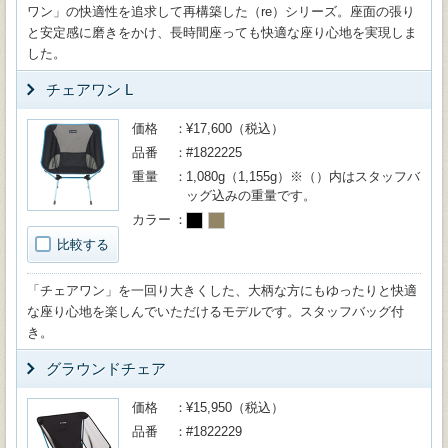
ワン」の快適性を追求して再構築した（re）シリーズ。座面の張り
と安定感に磨きをかけ、長時間座っても快適な座り心地を実現しま
した。
チェアワン L
価格
¥17,600（税込）
品番
#1822225
重量
1,080g（1,155g）※（）内はスタッフバ
ッグ込みの重量です。
カラー
比較する
「チェアワン」を一回り大きくした、大柄な方にもゆったりと快適
な座り心地を楽しんでいただけるモデルです。スタッフバッグ付
き。
グラウンドチェア
価格
¥15,950（税込）
品番
#1822229