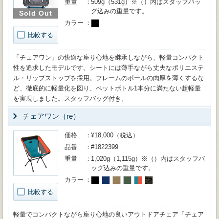
重量
509g（531g）※（）内はスタッフバッ
グ込みの重量です。
Sold Out
カラー
比較する
「チェアワン」の快適な座り心地を継承しながら、軽量コンパクト
性を追求したモデルです。シートには薄手ながら丈夫なポリエステ
ル・リップストップを採用。フレームのポールの肉厚を薄くするな
ど、徹底的に軽量化を図り、ペットボトル1本分に満たない超軽量
を実現しました。スタッフバッグ付き。
チェアワン（re）
価格
¥18,000（税込）
品番
#1822399
重量
1,020g（1,115g）※（）内はスタッフバ
ッグ込みの重量です。
カラー
比較する
軽量でコンパクトながら座り心地の良いアウトドアチェア「チェア