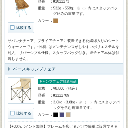
品番
#1822273
重量
532g（558g）※（）内はスタッフバッ
グ込みの重量です。
カラー
比較する
サバンナチェア、プライアチェアに装着できる化繊綿入りのシート
ウォーマーです。中綿にはメンテナンスがしやすいポリエステルを
封入。リバーシブル仕様。スタッフバッグ付き。※チェア本体は付
属しません。
ベースキャンプチェア
キャンプフェア対象商品
価格
¥8,800（税込）
品番
#1122789
重量
3.6kg（3.8kg）※（ ）内はスタッフバ
ッグを含む総重量です。
比較する
カラー
【+30%ポイント加算】フレームを広げるだけで簡単に設営できる