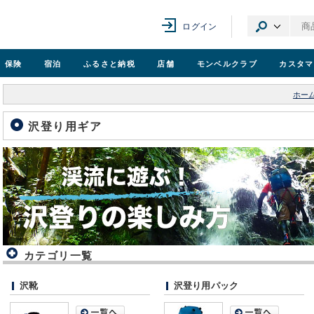
ログイン
保険
宿泊
ふるさと納税
店舗
モンベル
クラブ
カスタマ
ホー
沢登り用ギア
カテゴリ一覧
沢靴
沢登り用パック