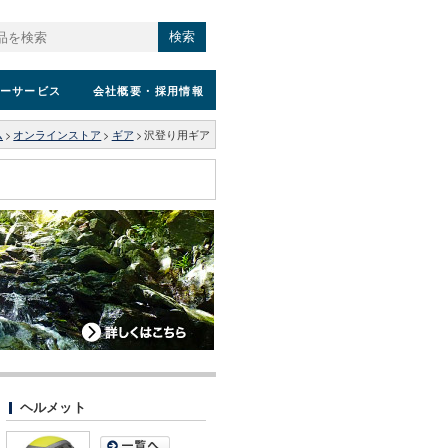
検索
ーサービス
会社概要
・採用情報
ム
>
オンラインストア
>
ギア
>
沢登り用ギア
ヘルメット