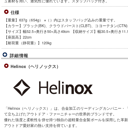
ュ素材を用い、通気性に優れています。スタッフバッグ付き。
仕様
【重量】637g（654g） ※（）内はスタッフバッグ込みの重量です。
【カラー】ブラック(BK)、クラウドバースト(CLBT)、コヨーテタン(CTN)
【サイズ】幅52.5×奥行き50×高さ49cm 【収納サイズ】幅30.5×奥行き11.5
【座面高】22cm
【耐荷重（静荷重）】120kg
詳細情報
Helinox（ヘリノックス）
「Helinox（ヘリノックス）」は、合金加工のリーディングカンパニー・
て立ち上げたアウトドア・ファーニチャーの世界的ブランドです。
優れた強度と柔軟性を併せ持つ独自の超軽量合金製ポールを採用した革
アウトドア愛好家の熱い支持を得ています。