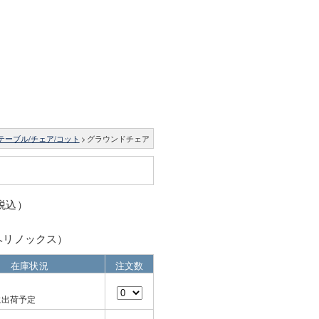
テーブル/チェア/コット
>
グラウンドチェア
（税込）
x（ヘリノックス）
在庫状況
注文数
に出荷予定