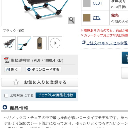
在庫あり
CLBT
2～3日後
完売
CTN
今期の入
ブラック (BK)
在庫ありのものでも、商品が
カラーチップおよび写真は実
ご注文のキャンセルや返
取扱説明書（PDF
/
1098.4 KB）
比較対象にする
商品情報
ヘリノックス・チェアの中で最も座面が低いロータイプモデルです。座
デルより深めのシート設計になっており、ゆったりとくつろぎたいシー