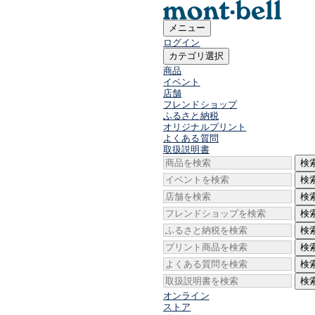
メニュー
ログイン
カテゴリ選択
商品
イベント
店舗
フレンドショップ
ふるさと納税
オリジナルプリント
よくある質問
取扱説明書
検
検
検
検
検
検
検
検
オンライン
ストア