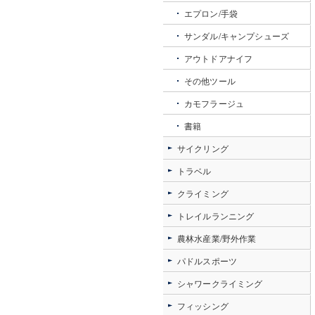
エプロン/手袋
サンダル/キャンプシューズ
アウトドアナイフ
その他ツール
カモフラージュ
書籍
サイクリング
トラベル
クライミング
トレイルランニング
農林水産業/野外作業
パドルスポーツ
シャワークライミング
フィッシング