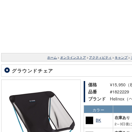
ホーム
>
オンラインストア
>
アクティビティ
>
キャンプ
>
グラウンドチェア
¥15,950
価格
#1822229
品番
Helino
ブランド
カラー
在庫あり
BK
2～3日後