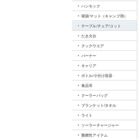
ハンモック
寝袋/マット（キャンプ用）
テーブル/チェア/コット
たき火台
クックウエア
バーナー
キャリア
ボトル/小分け容器
食品等
クーラーバッグ
ブランケット/タオル
ライト
ソーラーチャージャー
難燃性アイテム