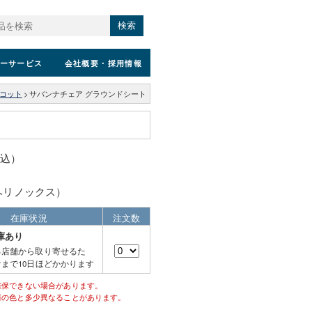
検索
ーサービス
会社概要
・採用情報
/コット
>
サバンナチェア グラウンドシート
税込）
x（ヘリノックス）
在庫状況
注文数
庫あり
る店舗から取り寄せるた
まで10日ほどかかります
確保できない場合があります。
際の色と多少異なることがあります。