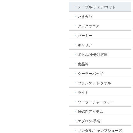
テーブル/チェア/コット
たき火台
クックウエア
バーナー
キャリア
ボトル/小分け容器
食品等
クーラーバッグ
ブランケット/タオル
ライト
ソーラーチャージャー
難燃性アイテム
エプロン/手袋
サンダル/キャンプシューズ