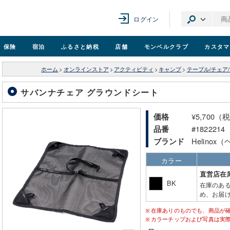
ログイン
保険
宿泊
ふるさと納税
店舗
モンベル
クラブ
カスタマ
ホーム
>
オンラインストア
>
アクティビティ
>
キャンプ
>
テーブル/チェア
サバンナチェア グラウンドシート
¥5,700（
価格
#1822214
品番
Helino
ブランド
カラー
直営店在
BK
在庫のあ
め、お届け
在庫ありのものでも、商品が
カラーチップおよび写真は実