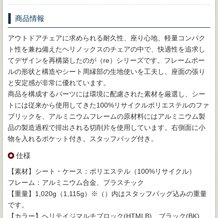
商品情報
アウトドアチェアに求められる耐久性、座り心地、軽量コンパク
ト性を兼ね備えたヘリノックスのチェアの中で、快適性を追求し
てデザインを再構築したのが（re）シリーズです。フレームポー
ルの形状と構造やシート周縁部の生地使いを工夫し、座面の張り
と安定感が非常に優れています。
商品を構成するパーツには環境に配慮された素材を厳選し、シー
トには従来から使用してきた100%リサイクルポリエステルのファ
ブリックを、アルミニウムフレームの原材料にはアルミニウム製
品の製造過程で排出される切削片を使用しています。右側面に小
物を入れるポケット付き。スタッフバッグ付き。
仕様
【素材】シート・ケース：ポリエステル（100%リサイクル）
フレーム：アルミニウム合金、プラスチック
【重量】1,020g（1,115g）※（）内はスタッフバッグ込みの重量
です。
【カラー】ヘリテイジマルチブロック(HTMLB)、ブラック(BK)、