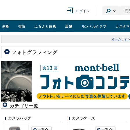
ログイン
保険
宿泊
ふるさと納税
店舗
モンベル
クラブ
カスタマ
ホーム
>
オ
フォトグラフィング
カテゴリ一覧
カメラバッグ
カメラケース