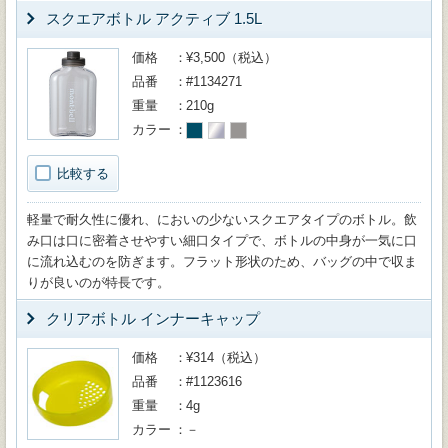
スクエアボトル アクティブ 1.5L
価格
¥3,500（税込）
品番
#1134271
重量
210g
カラー
比較する
軽量で耐久性に優れ、においの少ないスクエアタイプのボトル。飲
み口は口に密着させやすい細口タイプで、ボトルの中身が一気に口
に流れ込むのを防ぎます。フラット形状のため、バッグの中で収ま
りが良いのが特長です。
クリアボトル インナーキャップ
価格
¥314（税込）
品番
#1123616
重量
4g
カラー
－