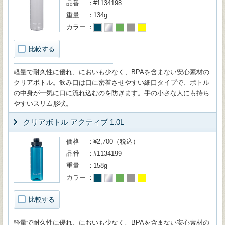
品番
#1134198
重量
134g
カラー
比較する
軽量で耐久性に優れ、においも少なく、BPAを含まない安心素材の
クリアボトル。飲み口は口に密着させやすい細口タイプで、ボトル
の中身が一気に口に流れ込むのを防ぎます。手の小さな人にも持ち
やすいスリム形状。
クリアボトル アクティブ 1.0L
価格
¥2,700（税込）
品番
#1134199
重量
158g
カラー
比較する
軽量で耐久性に優れ、においも少なく、BPAを含まない安心素材の