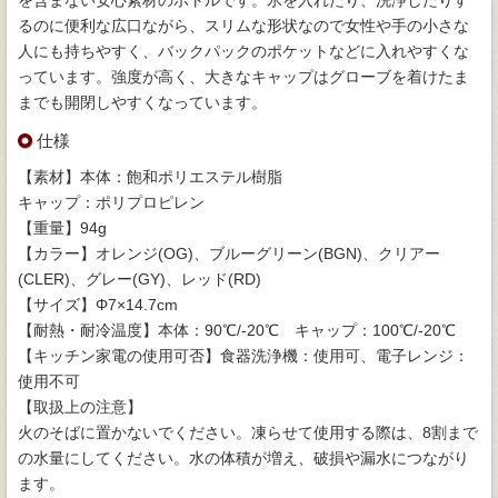
るのに便利な広口ながら、スリムな形状なので女性や手の小さな
人にも持ちやすく、バックパックのポケットなどに入れやすくな
っています。強度が高く、大きなキャップはグローブを着けたま
までも開閉しやすくなっています。
仕様
【素材】本体：飽和ポリエステル樹脂
キャップ：ポリプロピレン
【重量】94g
【カラー】オレンジ(OG)、ブルーグリーン(BGN)、クリアー
(CLER)、グレー(GY)、レッド(RD)
【サイズ】Φ7×14.7cm
【耐熱・耐冷温度】本体：90℃/-20℃ キャップ：100℃/-20℃
【キッチン家電の使用可否】食器洗浄機：使用可、電子レンジ：
使用不可
【取扱上の注意】
火のそばに置かないでください。凍らせて使用する際は、8割まで
の水量にしてください。水の体積が増え、破損や漏水につながり
ます。