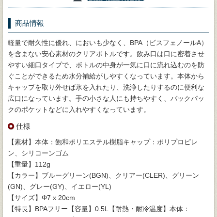
商品情報
軽量で耐久性に優れ、においも少なく、BPA（ビスフェノールA）
を含まない安心素材のクリアボトルです。飲み口は口に密着させ
やすい細口タイプで、ボトルの中身が一気に口に流れ込むのを防
ぐことができるため水分補給がしやすくなっています。本体から
キャップを取り外せば氷を入れたり、洗浄したりするのに便利な
広口になっています。手の小さな人にも持ちやすく、バックパッ
クのポケットなどに入れやすくなっています。
仕様
【素材】本体：飽和ポリエステル樹脂キャップ：ポリプロピレ
ン、シリコーンゴム
【重量】112g
【カラー】ブルーグリーン(BGN)、クリアー(CLER)、グリーン
(GN)、グレー(GY)、イエロー(YL)
【サイズ】Φ7 x 20cm
【特長】BPAフリー【容量】0.5L【耐熱・耐冷温度】本体：