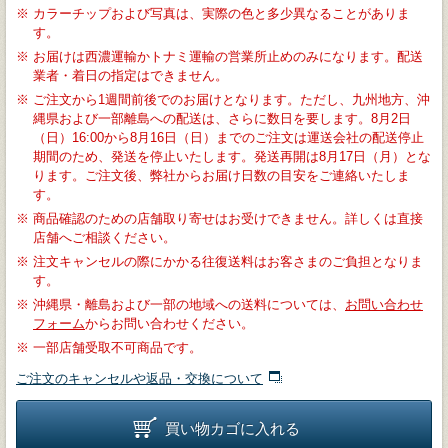
※
カラーチップおよび写真は、実際の色と多少異なることがありま
す。
※
お届けは西濃運輸かトナミ運輸の営業所止めのみになります。配送
業者・着日の指定はできません。
※
ご注文から1週間前後でのお届けとなります。ただし、九州地方、沖
縄県および一部離島への配送は、さらに数日を要します。8月2日
（日）16:00から8月16日（日）までのご注文は運送会社の配送停止
期間のため、発送を停止いたします。発送再開は8月17日（月）とな
ります。ご注文後、弊社からお届け日数の目安をご連絡いたしま
す。
※
商品確認のための店舗取り寄せはお受けできません。詳しくは直接
店舗へご相談ください。
※
注文キャンセルの際にかかる往復送料はお客さまのご負担となりま
す。
※
沖縄県・離島および一部の地域への送料については、
お問い合わせ
フォーム
からお問い合わせください。
※
一部店舗受取不可商品です。
ご注文のキャンセルや返品・交換について
買い物カゴに入れる