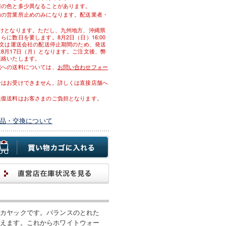
際の色と多少異なることがあります。
輸の営業所止めのみになります。配送業者・
届けとなります。ただし、九州地方、沖縄県
に数日を要します。8月2日（日）16:00
注文は運送会社の配送停止期間のため、発送
8月17日（月）となります。ご注文後、弊
連絡いたします。
域への送料については、
お問い合わせフォー
。
せはお受けできません。詳しくは直接店舗へ
往復送料はお客さまのご負担となります。
品・交換について
グカヤックです。バランスのとれた
備えます。これからホワイトウォー