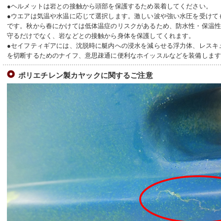
●ヘルメットは岩との接触から頭部を保護するため装着してください。
●ウエアは気温や水温に応じて選択します。激しい波や強い水圧を受けて
です。秋から春にかけては低体温症のリスクがあるため、防水性・保温
守るだけでなく、岩などとの接触から身体を保護してくれます。
●セイフティギアには、沈脱時に艇内への浸水を減らせる浮力体、レスキ
を切断するためのナイフ、意思疎通に便利なホイッスルなどを装備しま
ポリエチレン製カヤックに関するご注意