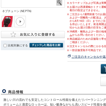
カラーチップおよび写真は実
お届けは西濃運輸かトナミ運
着日の指定はできません。
ネプチューン (NEPTN)
ご注文から1週間前後でのお
および一部離島への配送は、さら
から8月16日（日）までのご
を停止いたします。発送再開は
社からお届け日数の目安をご
沖縄県・離島および一部の地
ム
からお問い合わせください
商品確認のための店舗取り寄
ご相談ください。
比較対象にする
注文キャンセルの際にかかる
一部店舗受取不可商品です。
ご注文のキャンセルや返
商品情報
激しい川の流れでも安定したコントロール性能を備えたリバーランニン
ボリュームと適度なロッカーは、短い艇身ながらも高いスピード性能を