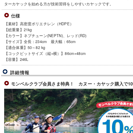
ターカヤックを始める方が技術習得をしやすいカヤックです。
仕様
【素材】高密度ポリエチレン（HDPE）
【総重量】21kg
【カラー】ネプチューン(NEPTN)、レッド(RD)
【サイズ】全長：234cm 最大幅：65cm
【適合体重】50～82 kg
【コックピットサイズ（縦×横）】86cm×48cm
【容量】246L
詳細情報
モンベルクラブ会員さま特典！ カヌー・カヤック購入で1