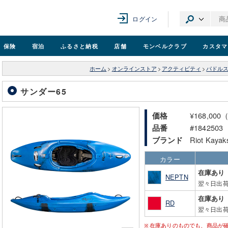
ログイン
保険
宿泊
ふるさと納税
店舗
モンベル
クラブ
カスタマ
ホーム
>
オンラインストア
>
アクティビティ
>
パドル
サンダー65
¥168,00
価格
#1842503
品番
Riot K
ブランド
カラー
在庫あり
NEPTN
翌々日出
在庫あり
RD
翌々日出
在庫ありのものでも、商品が