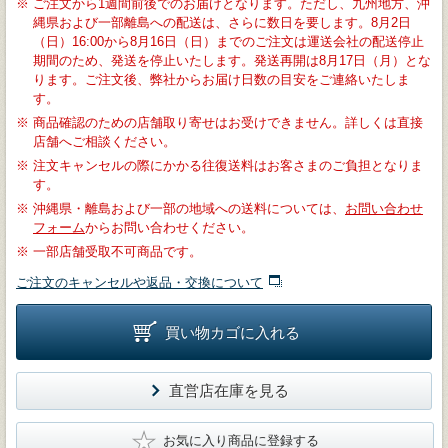
※
ご注文から1週間前後でのお届けとなります。ただし、九州地方、沖
縄県および一部離島への配送は、さらに数日を要します。8月2日
（日）16:00から8月16日（日）までのご注文は運送会社の配送停止
期間のため、発送を停止いたします。発送再開は8月17日（月）とな
ります。ご注文後、弊社からお届け日数の目安をご連絡いたしま
す。
※
商品確認のための店舗取り寄せはお受けできません。詳しくは直接
店舗へご相談ください。
※
注文キャンセルの際にかかる往復送料はお客さまのご負担となりま
す。
※
沖縄県・離島および一部の地域への送料については、
お問い合わせ
フォーム
からお問い合わせください。
※
一部店舗受取不可商品です。
ご注文のキャンセルや返品・交換について
買い物カゴに入れる
直営店在庫を見る
★
お気に入り商品に登録する