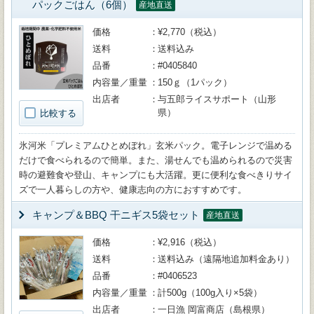
パックごはん（6個）
産地直送
価格
¥2,770（税込）
送料
送料込み
品番
#0405840
内容量／重量
150ｇ（1パック）
出店者
与五郎ライスサポート（山形
県）
比較する
氷河米「プレミアムひとめぼれ」玄米パック。電子レンジで温める
だけで食べられるので簡単。また、湯せんでも温められるので災害
時の避難食や登山、キャンプにも大活躍。更に便利な食べきりサイ
ズで一人暮らしの方や、健康志向の方におすすめです。
キャンプ＆BBQ 干ニギス5袋セット
産地直送
価格
¥2,916（税込）
送料
送料込み（遠隔地追加料金あり）
品番
#0406523
内容量／重量
計500g（100g入り×5袋）
出店者
一日漁 岡富商店（島根県）