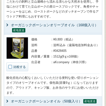
こだわりの飼料と立山連峰から流れる清らかな天然水を使用し、手
塩にかけて育てた立山ポークの肩ロースブロックです。角煮やチャ
ーシューをはじめ、ローストポークなどのダッチオーブンで作るア
ウトドア料理にもおすすめです。
オーガニックポーションオリーブオイル（168個入り）
産地直送
価格
¥9,800（税込）
送料
送料込み（遠隔地追加料金あり）
品番
#0428405
内容量／重量
1512g(9ｇx168個）
出店者
aKcompany（神奈川県）
比較する
酸化劣化の心配なくおいしくいただける便利な使い切りポーション
タイプのオリーブオイルです。個包装(容量9ｇ）になっております
ので、アウトドア、キャンプ飯、お弁当のサラダにお使いいただけ
ます。
オーガニックポーションオイル（50個入り）
産地直送