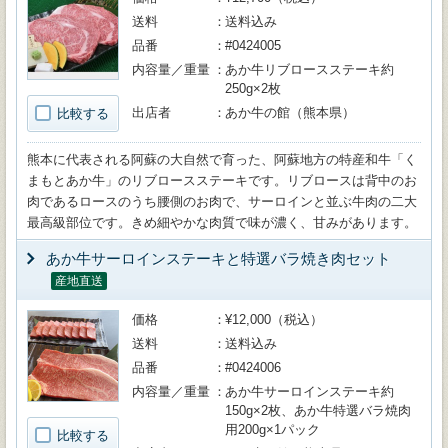
送料
送料込み
品番
#0424005
内容量／重量
あか牛リブロースステーキ約
250g×2枚
出店者
あか牛の館（熊本県）
比較する
熊本に代表される阿蘇の大自然で育った、阿蘇地方の特産和牛「く
まもとあか牛」のリブロースステーキです。リブロースは背中のお
肉であるロースのうち腰側のお肉で、サーロインと並ぶ牛肉の二大
最高級部位です。きめ細やかな肉質で味が濃く、甘みがあります。
あか牛サーロインステーキと特選バラ焼き肉セット
産地直送
価格
¥12,000（税込）
送料
送料込み
品番
#0424006
内容量／重量
あか牛サーロインステーキ約
150g×2枚、あか牛特選バラ焼肉
用200g×1パック
比較する