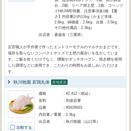
台…2個、リペア用土壁…1袋、コヘッツ
イHAJIME明書、注意事項各1枚 【重
さ】内容量計約11kg（かまど本体
2.6kg、鋳物釜：2.6kg、台座：3.5kg、
その他付属品：2.3kg）
出店者
蒼築舎（三重県）
左官職人が手作業で作ったエントリーモデルのマルチかまどです。
場所を取らないコンパクトサイズで土壁の風合いを生かしていま
す。ご飯を炊くだけでなく、燻製やダッチオーブン、焼き網を使用
した調理などに使用でき、こだわりの時間をお楽しみいただけま
す。
秋川牧園 若鶏丸体
産地直送
価格
¥2,412（税込）
送料
別途必要
品番
#0429503
内容量／重量
2.3kg
出店者
秋川牧園（山口県）
比較する