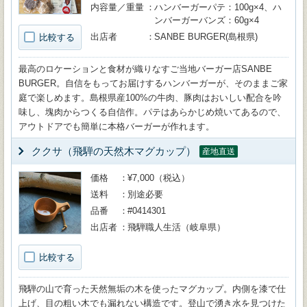
内容量／重量
ハンバーガーパテ：100g×4、ハ
ンバーガーバンズ：60g×4
出店者
SANBE BURGER(島根県)
比較する
最高のロケーションと食材が織りなすご当地バーガー店SANBE
BURGER。自信をもってお届けするハンバーガーが、そのままご家
庭で楽しめます。島根県産100%の牛肉、豚肉はおいしい配合を吟
味し、塊肉からつくる自信作。パテはあらかじめ焼いてあるので、
アウトドアでも簡単に本格バーガーが作れます。
ククサ（飛騨の天然木マグカップ）
産地直送
価格
¥7,000（税込）
送料
別途必要
品番
#0414301
出店者
飛騨職人生活（岐阜県）
比較する
飛騨の山で育った天然無垢の木を使ったマグカップ。内側を漆で仕
上げ、目の粗い木でも漏れない構造です。登山で湧き水を見つけた