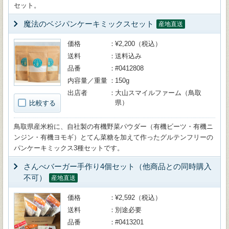
セット。
魔法のベジパンケーキミックスセット
産地直送
価格
¥2,200（税込）
送料
送料込み
品番
#0412808
内容量／重量
150g
出店者
大山スマイルファーム（鳥取
県）
比較する
鳥取県産米粉に、自社製の有機野菜パウダー（有機ビーツ・有機ニ
ンジン・有機ヨモギ）とてん菜糖を加えて作ったグルテンフリーの
パンケーキミックス3種セットです。
さんべバーガー手作り4個セット（他商品との同時購入
不可）
産地直送
価格
¥2,592（税込）
送料
別途必要
品番
#0413201