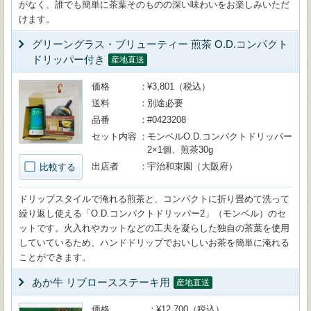
がなく、誰でも簡単に茶葉そのものの深い味わいをお楽しみいただ
けます。
グリーングラス・ブリューティー 煎茶 O.D.コンパクト
ドリッパー付き
産地直送
価格
¥3,801（税込）
送料
別途必要
品番
#0423208
セット内容
モンベルO.D.コンパクトドリッパー
2×1個、煎茶30g
出店者
宇治和束園（大阪府）
比較する
ドリップスタイルで淹れる煎茶と、コンパクトに折り畳めて洗って
繰り返し使える「O.D.コンパクトドリッパー2」（モンベル）のセ
ットです。火入れやカットなどの工夫を凝らした独自の茶葉を使用
していているため、ハンドドリップでおいしいお茶を簡単に淹れる
ことができます。
あか牛 リブロースステーキ用
産地直送
価格
¥12,700（税込）