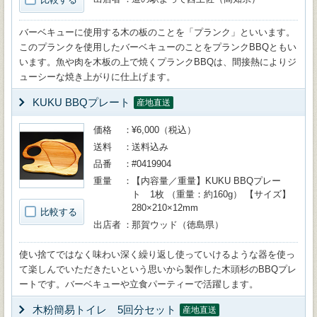
バーベキューに使用する木の板のことを「プランク」といいます。
このプランクを使用したバーベキューのことをプランクBBQともい
います。魚や肉を木板の上で焼くプランクBBQは、間接熱によりジ
ューシーな焼き上がりに仕上げます。
KUKU BBQプレート
産地直送
価格
¥6,000（税込）
送料
送料込み
品番
#0419904
重量
【内容量／重量】KUKU BBQプレー
ト 1枚 （重量：約160g） 【サイズ】
280×210×12mm
比較する
出店者
那賀ウッド（徳島県）
使い捨てではなく味わい深く繰り返し使っていけるような器を使っ
て楽しんでいただきたいという思いから製作した木頭杉のBBQプレ
ートです。バーベキューや立食パーティーで活躍します。
木粉簡易トイレ 5回分セット
産地直送