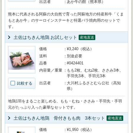
出店者
あか牛の館（熊本県）
熊本に代表される阿蘇の大自然で育った阿蘇地方の特産和牛「くま
もとあか牛」のサーロインステーキと特選バラ焼肉用のセットで
す。
土佐はちきん地鶏 お試しセット
産地直送
価格
¥3,240（税込）
送料
別途必要
品番
#0424401
内容量／重量
もも2枚、むね2枚、ささみ3本、
手羽先3本、手羽元3本
出店者
大川村ふるさとむら公社（高知
比較する
県）
地鶏1羽をまるごと楽しめる、もも・むね・ささみ・手羽先・手羽
元がたっぷり入った豪華なセットです。
土佐はちきん地鶏 骨付きもも肉 3本セット
産地直送
価格
¥1,950（税込）