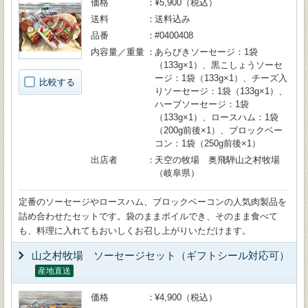
価格
¥5,900（税込）
送料
送料込み
品番
#0400408
内容量／重量
あらびきソーセージ：1袋
（133g×1）、黒こしょうソーセ
ージ：1袋（133g×1）、チーズ入
比較する
りソーセージ：1袋（133g×1）、
ハーブソーセージ：1袋
（133g×1）、ロースハム：1袋
（200g前後×1）、ブロックベー
コン：1袋（250g前後×1）
出店者
天空の牧場 奥飛騨山之村牧場
（岐阜県）
定番のソーセージやロースハム、ブロックベーコンの人気肉製品を
詰め合わせたセットです。袋のままボイルでき、そのまま食べて
も、料理に入れてもおいしくお召し上がりいただけます。
山之村牧場 ソーセージセット（ギフトシール対応可）
産地直送
価格
¥4,900（税込）