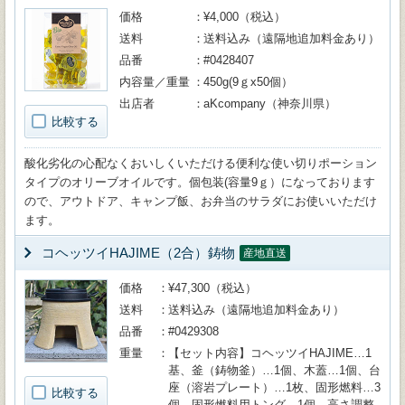
価格
¥4,000（税込）
送料
送料込み（遠隔地追加料金あり）
品番
#0428407
内容量／重量
450g(9ｇx50個）
出店者
aKcompany（神奈川県）
比較する
酸化劣化の心配なくおいしくいただける便利な使い切りポーション
タイプのオリーブオイルです。個包装(容量9ｇ）になっております
ので、アウトドア、キャンプ飯、お弁当のサラダにお使いいただけ
ます。
コヘッツイHAJIME（2合）鋳物
産地直送
価格
¥47,300（税込）
送料
送料込み（遠隔地追加料金あり）
品番
#0429308
重量
【セット内容】コヘッツイHAJIME…1
基、釜（鋳物釜）…1個、木蓋…1個、台
座（溶岩プレート）…1枚、固形燃料…3
比較する
個、固形燃料用トング…1個、高さ調整