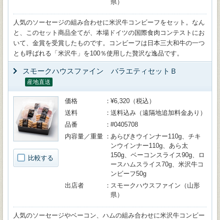
県）
人気のソーセージの組み合わせに米沢牛コンビーフをセット。なん
と、このセット商品全てが、本場ドイツの国際食肉コンテストにお
いて、金賞を受賞したものです。コンビーフは日本三大和牛の一つ
とも呼ばれる「米沢牛」を100％使用した贅沢な逸品です。
スモークハウスファイン バラエティセットＢ
産地直送
価格
¥6,320（税込）
送料
送料込み（遠隔地追加料金あり）
品番
#0405708
内容量／重量
あらびきウインナー110g、チキ
ンウインナー110g、あら太
150g、ベーコンスライス90g、ロ
比較する
ースハムスライス70g、米沢牛コ
ンビーフ50g
出店者
スモークハウスファイン（山形
県）
人気のソーセージやベーコン、ハムの組み合わせに米沢牛コンビー