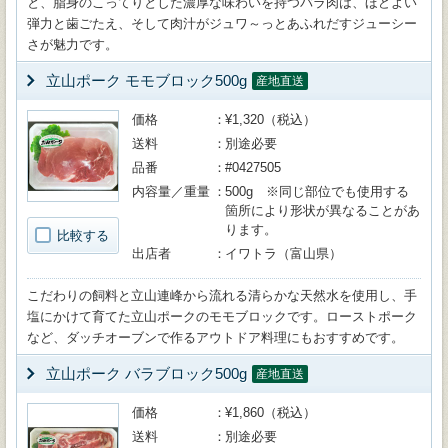
と、脂身のこってりとした濃厚な味わいを持つバラ肉は、ほどよい
弾力と歯ごたえ、そして肉汁がジュワ～っとあふれだすジューシー
さが魅力です。
立山ポーク モモブロック500g
産地直送
価格
¥1,320（税込）
送料
別途必要
品番
#0427505
内容量／重量
500g ※同じ部位でも使用する
箇所により形状が異なることがあ
ります。
比較する
出店者
イワトラ（富山県）
こだわりの飼料と立山連峰から流れる清らかな天然水を使用し、手
塩にかけて育てた立山ポークのモモブロックです。ローストポーク
など、ダッチオーブンで作るアウトドア料理にもおすすめです。
立山ポーク バラブロック500g
産地直送
価格
¥1,860（税込）
送料
別途必要