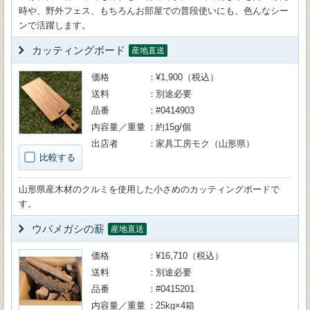
時や、野外フェス、もちろんお部屋での普段使いにも、色んなシー
ンで活躍します。
カッティングボード
産地直送
価格
¥1,900（税込）
送料
別途必要
品番
#0414903
内容量／重量
約15g/個
出店者
家具工房モク（山形県）
比較する
山形県産木材のクルミを使用した小さめのカッティングボードで
す。
ウバメガシの薪
産地直送
価格
¥16,710（税込）
送料
別途必要
品番
#0415201
内容量／重量
25kg×4箱