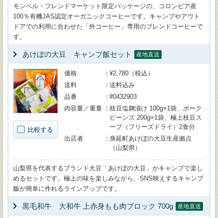
モンベル・フレンドマーケット限定パッケージの、コロンビア産
100％有機JAS認定オーガニックコーヒーです。キャンプやアウト
ドアでの利用に合わせた「外コーヒー」専用のブレンドコーヒーで
す。
あけぼの大豆 キャンプ飯セット
産地直送
価格
¥2,780（税込）
送料
送料込み
品番
#0432903
内容量／重量
枝豆塩麹漬け 100g×1袋、ポーク
ビーンズ 200g×1袋、極上枝豆ス
ープ（フリーズドライ）2食分
比較する
出店者
身延町あけぼの大豆生産拠点
（山梨県）
山梨県を代表するブランド大豆「あけぼの大豆」がキャンプで楽し
めるセットです。極上の味を楽しみながら、SNS映えするキャンプ
飯が簡単に作れるラインアップです。
黒毛和牛 大和牛 上赤身もも肉ブロック 700g
産地直送