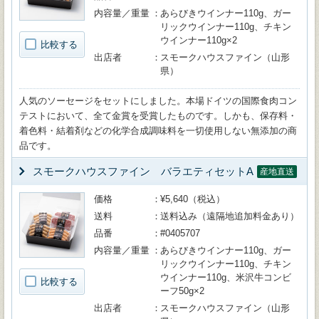
内容量／重量
あらびきウインナー110g、ガー
リックウインナー110g、チキン
ウインナー110g×2
比較する
出店者
スモークハウスファイン（山形
県）
人気のソーセージをセットにしました。本場ドイツの国際食肉コン
テストにおいて、全て金賞を受賞したものです。しかも、保存料・
着色料・結着剤などの化学合成調味料を一切使用しない無添加の商
品です。
スモークハウスファイン バラエティセットA
産地直送
価格
¥5,640（税込）
送料
送料込み（遠隔地追加料金あり）
品番
#0405707
内容量／重量
あらびきウインナー110g、ガー
リックウインナー110g、チキン
ウインナー110g、米沢牛コンビ
比較する
ーフ50g×2
出店者
スモークハウスファイン（山形