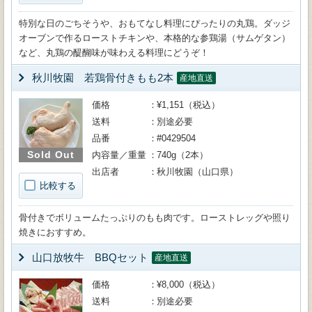
特別な日のごちそうや、おもてなし料理にぴったりの丸鶏。ダッジ
オーブンで作るローストチキンや、本格的な参鶏湯（サムゲタン）
など、丸鶏の醍醐味が味わえる料理にどうぞ！
秋川牧園 若鶏骨付きもも2本
産地直送
価格
¥1,151（税込）
送料
別途必要
品番
#0429504
Sold Out
内容量／重量
740g（2本）
出店者
秋川牧園（山口県）
比較する
骨付きでボリュームたっぷりのもも肉です。ローストレッグや照り
焼きにおすすめ。
山口放牧牛 BBQセット
産地直送
価格
¥8,000（税込）
送料
別途必要