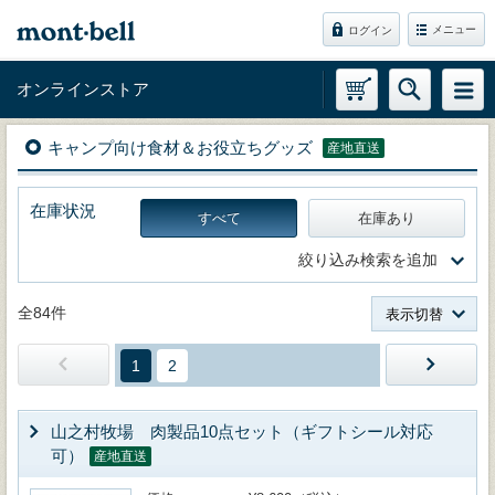
メニュー
ログイン
オンラインストア
キャンプ向け食材＆お役立ちグッズ
産地直送
在庫状況
すべて
在庫あり
絞り込み検索を追加
全84件
表示切替
1
2
山之村牧場 肉製品10点セット（ギフトシール対応
可）
産地直送