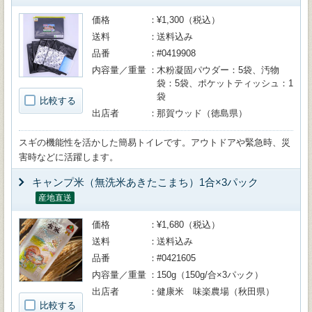
価格
¥1,300（税込）
送料
送料込み
品番
#0419908
内容量／重量
木粉凝固パウダー：5袋、汚物
袋：5袋、ポケットティッシュ：1
袋
比較する
出店者
那賀ウッド（徳島県）
スギの機能性を活かした簡易トイレです。アウトドアや緊急時、災
害時などに活躍します。
キャンプ米（無洗米あきたこまち）1合×3パック
産地直送
価格
¥1,680（税込）
送料
送料込み
品番
#0421605
内容量／重量
150g（150g/合×3パック）
出店者
健康米 味楽農場（秋田県）
比較する