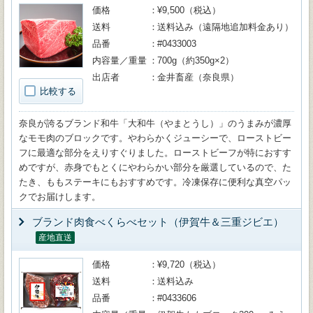
価格
¥9,500（税込）
送料
送料込み（遠隔地追加料金あり）
品番
#0433003
内容量／重量
700g（約350g×2）
出店者
金井畜産（奈良県）
比較する
奈良が誇るブランド和牛「大和牛（やまとうし）」のうまみが濃厚
なモモ肉のブロックです。やわらかくジューシーで、ローストビー
フに最適な部分をえりすぐりました。ローストビーフが特におすす
めですが、赤身でもとくにやわらかい部分を厳選しているので、た
たき、ももステーキにもおすすめです。冷凍保存に便利な真空パッ
クでお届けします。
ブランド肉食べくらべセット（伊賀牛＆三重ジビエ）
産地直送
価格
¥9,720（税込）
送料
送料込み
品番
#0433606