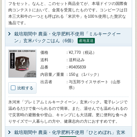
フをセット。なんと、このセット商品全てが、本場ドイツの国際食
肉コンテストにおいて、金賞を受賞したものです。コンビーフは日
本三大和牛の一つとも呼ばれる「米沢牛」を100％使用した贅沢な
逸品です。
栽培期間中 農薬・化学肥料不使用「ミルキークイー
ン」玄米パックごはん（6個）
産地直送
価格
¥2,770（税込）
送料
送料込み
品番
#0405839
内容量／重量
150ｇ（1パック）
出店者
与五郎ライスサポート（山形
県）
比較する
氷河米「プレミアムミルキークイーン」玄米パック。電子レンジで
温めるだけで食べられるので簡単。また、湯せんでも温められるの
で災害時の避難食や登山、キャンプにも大活躍。更に便利な食べき
りサイズで一人暮らしの方や、健康志向の方におすすめです。
栽培期間中 農薬・化学肥料不使用「ひとめぼれ」玄米