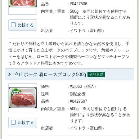
品番
#0427506
内容量／重量
500g ※同じ部位でも使用する
箇所により形状が異なることがあ
ります。
比較する
出店者
イワトラ（富山県）
こだわりの飼料と立山連峰から流れる清らかな天然水を使用し、手
塩にかけて育てた立山ポークのバラブロックです。角煮やチャーシ
ューをはじめ、ローストポークや燻製ベーコンなどダッチオーブン
で作るアウトドア料理にもおすすめです。
立山ポーク 肩ロースブロック500g
産地直送
価格
¥1,860（税込）
送料
別途必要
品番
#0427507
内容量／重量
500g ※同じ部位でも使用する
箇所により形状が異なることがあ
ります。
比較する
出店者
イワトラ（富山県）