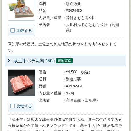
送料
別途必要
品番
#0424403
内容量／重量
骨付きもも肉3本
出店者
大川村ふるさとむら公社（高知
県）
比較する
高知県の特産品、土佐はちきん地鶏の骨つきもも肉3本セットで
す。
蔵王牛バラ塊肉 450g
産地直送
価格
¥4,500（税込）
送料
別途必要
品番
#0426504
内容量／重量
450g
出店者
高橋畜産（山形県）
比較する
「蔵王牛」は広大な蔵王高原牧場で育てられ、唯一の生産者である
高橋畜産から出荷されるブランド牛です。蔵王牛の野生味ある赤身