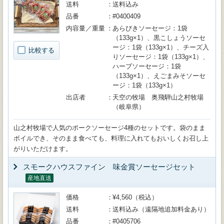
送料
送料込み
品番
#0400409
内容量／重量
あらびきソーセージ：1袋
（133g×1）、黒こしょうソーセ
ージ：1袋（133g×1）、チーズ入
比較する
りソーセージ：1袋（133g×1）、
ハーブソーセージ：1袋
（133g×1）、えごまみそソーセ
ージ：1袋（133g×1）
出店者
天空の牧場 奥飛騨山之村牧場
（岐阜県）
山之村牧場で人気のポークソーセージ4種のセットです。袋のまま
ボイルでき、そのまま食べても、料理に入れてもおいしくお召し上
がりいただけます。
スモークハウスファイン 味金賞ソーセージセット
産地直送
価格
¥4,560（税込）
送料
送料込み（遠隔地追加料金あり）
品番
#0405706