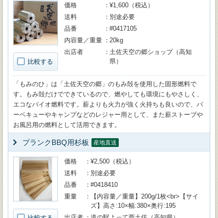
価格
¥1,600（税込）
送料
別途必要
品番
#0417105
内容量／重量
20kg
出店者
土佐天空の郷ショップ（高知
県）
比較する
「もみのひ」は「土佐天空の郷」のもみ殻を使用した固形燃料で
す。もみ殻だけでできているので、燃やしても環境にもやさしく、
エコなバイオ燃料です。薪よりも火力が強く火持ちも良いので、バ
ーベキューやキャンプなどのレジャー用として、また薪ストーブや
お風呂用の燃料として活用できます。
プランクBBQ用杉板
産地直送
価格
¥2,500（税込）
送料
別途必要
品番
#0418410
重量
【内容量／重量】200g/1枚<br>【サイ
ズ】高さ:10×幅:380×奥行:195
出店者
道の駅よって西土佐（高知県）
比較する