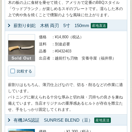
木の板の上に食材を乗せて焼く、アメリカで定番のBBQスタイル
「ウッドプランク」が楽しめるスギのプレートです。濡らした木の
上で肉や魚を焼くことで燻製のような風味に仕上がります。
薪割り剣鉈 木柄 両刃 5寸 150mm
産地直送
価格
¥14,800（税込）
送料
別途必要
品番
#0432403
Sold Out
出店者
越前打ち刃物 安養寺屋（福井県）
比較する
薪割りはもちろん、薄刃仕上げなので、切る・削るなどの作業に適
しています。
バトニングに耐えられる十分な厚みと切れ味・刃持ちの良さを兼ね
備えています。当店オリジナルの重厚感あるヒルトが存在を際立た
せ、手をしっかり固定してくれます。
有機JAS認証 SUNRISE BLEND（豆）
産地直送
価格
¥1,300（税込）