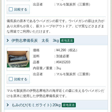
出店者
マルモ製炭所（三重県）
比較する
備長炭の原木であるウバメガシの薪です。ウバメガシの薪は火力が
あり火持ちが良く、薪ストーブやアウトドア、ピザ窯などさまざま
な用途でご利用いただけます。
伊勢志摩備長炭 太長 3kg
産地直送
価格
¥4,290（税込）
送料
別途必要
品番
#0415203
内容量／重量
3㎏
出店者
マルモ製炭所（三重県）
比較する
マルモ製炭所の伊勢志摩地方の海岸近くの森に生えるウバメガシだ
けを原木に使用した伊勢志摩備長炭です。
もみのひ(モミガライト) 20kg
産地直送