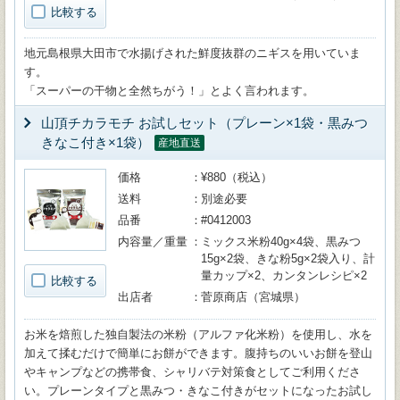
比較する
地元島根県大田市で水揚げされた鮮度抜群のニギスを用いていま
す。
「スーパーの干物と全然ちがう！」とよく言われます。
山頂チカラモチ お試しセット（プレーン×1袋・黒みつ
きなこ付き×1袋）
産地直送
価格
¥880（税込）
送料
別途必要
品番
#0412003
内容量／重量
ミックス米粉40g×4袋、黒みつ
15g×2袋、きな粉5g×2袋入り、計
量カップ×2、カンタンレシピ×2
比較する
出店者
菅原商店（宮城県）
お米を焙煎した独自製法の米粉（アルファ化米粉）を使用し、水を
加えて揉むだけで簡単にお餅ができます。腹持ちのいいお餅を登山
やキャンプなどの携帯食、シャリバテ対策食としてご利用くださ
い。プレーンタイプと黒みつ・きなこ付きがセットになったお試し