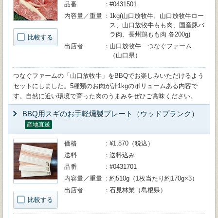
品番
#0431501
内容量／重量
1kg(山口放牧牛、山口放牧牛ロー
ス、山口放牧牛もも肉、国産豚バ
ラ肉、長州鶏もも肉 各200g)
比較する
出店者
山口放牧牛 つなぐファーム
（山口県）
つなぐファームの「山口放牧牛」をBBQでお楽しみいただけるよう
セットにしました。5種類のお肉が計1kgのボリュームある内容で
す。自然に近い環境で育った肉のうまみをぜひご賞味ください。
BBQ用スギのお手軽燻製プレート（ウッドプランク）
産地直送
価格
¥1,870（税込）
送料
送料込み
品番
#0431701
内容量／重量
約510g（1枚当たり約170g×3）
出店者
石見林業（島根県）
比較する