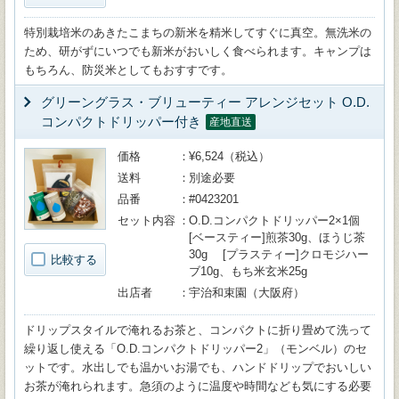
特別栽培米のあきたこまちの新米を精米してすぐに真空。無洗米の
ため、研がずにいつでも新米がおいしく食べられます。キャンプは
もちろん、防災米としてもおすすです。
グリーングラス・ブリューティー アレンジセット O.D.
コンパクトドリッパー付き
産地直送
価格
¥6,524（税込）
送料
別途必要
品番
#0423201
セット内容
O.D.コンパクトドリッパー2×1個
[ベースティー]煎茶30g、ほうじ茶
30g [プラスティー]クロモジハー
比較する
ブ10g、もち米玄米25g
出店者
宇治和束園（大阪府）
ドリップスタイルで淹れるお茶と、コンパクトに折り畳めて洗って
繰り返し使える「O.D.コンパクトドリッパー2」（モンベル）のセ
ットです。水出しでも温かいお湯でも、ハンドドリップでおいしい
お茶が淹れられます。急須のように温度や時間なども気にする必要