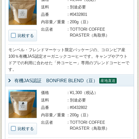
送料
別途必要
品番
#0432801
内容量／重量
200g（豆）
出店者
TOTTORI COFFEE
ROASTER（鳥取県）
比較する
モンベル・フレンドマーケット限定パッケージの、コロンビア産
100％有機JAS認定オーガニックコーヒーです。キャンプやアウト
ドアでの利用に合わせた「外コーヒー」専用のブレンドコーヒーで
す。
有機JAS認証 BONFIRE BLEND（豆）
産地直送
価格
¥1,300（税込）
送料
別途必要
品番
#0432802
内容量／重量
200g（豆）
出店者
TOTTORI COFFEE
ROASTER（鳥取県）
比較する