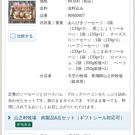
価格
¥8,600（税込）
送料
送料込み
品番
#0400407
内容量／重量
あらびきソーセージ：2袋
（133g×2）、黒こしょうソーセ
ージ：1袋（133g×1）、チーズ入
比較する
りソーセージ：1袋（133g×1）、
ハーブソーセージ：1袋
（133g×1）、えごまみそソーセ
ージ：1袋（133g×1）、ロースハ
ム：2袋（200g前後×2）、ベーコ
ン：2袋（250g前後×2）
出店者
天空の牧場 奥飛騨山之村牧場
（岐阜県）
定番のソーセージとロースハム・ブロックベーコンをたっぷり詰め
合わせたセットです。袋のままボイルでき、そのまま食べても、料
理に入れてもおいしくお召し上がりいただけます。
山之村牧場 肉製品6点セット（ギフトシール対応可）
産地直送