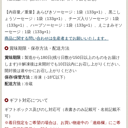
【内容量／重量】あらびきソーセージ：1袋（133g×1）、黒こし
ょうソーセージ：1袋（133g×1）、チーズ入りソーセージ：1袋
（133g×1）、ハーブソーセージ：1袋（133g×1）、えごまみそソ
ーセージ：1袋（133g×1）
商品に関する問い合わせは生産者までお願いいたします。
賞味期限・保存方法・配送方法
賞味期限：
製造から180日(残り日数が150日以上のものをお届け
します)※解凍後は未開封でも10日以内にお召し上がりください。
開封後は速やかにお召し上がりください
保存/保管方法：
冷凍（-18℃以下）
配送方法：
冷蔵
ギフト対応について
ギフトボックス及びのし対応可（表書きのみ記載可・名前記載不
可）
※着日指定をご希望の場合は、お買い物途中の「連絡欄」にご希