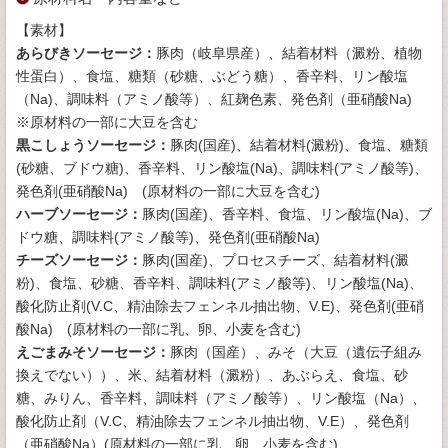
【素材】
あらびきソーセージ：
豚肉（岐阜県産）、結着材料（澱粉、植物
性蛋白）、食塩、糖類（砂糖、ぶどう糖）、香辛料、リン酸塩
（Na)、調味料（アミノ酸等）、紅麹色素、発色剤（亜硝酸Na)
※原材料の一部に大豆を含む
黒こしょうソーセージ：
豚肉(国産)、結着材料(澱粉)、食塩、糖類
(砂糖、ブドウ糖)、香辛料、リン酸塩(Na)、調味料(アミノ酸等)、
発色剤(亜硝酸Na) (原材料の一部に大豆を含む)
ハーブソーセージ：
豚肉(国産)、香辛料、食塩、リン酸塩(Na)、ブ
ドウ糖、調味料(アミノ酸等)、発色剤(亜硝酸Na)
チーズソーセージ：
豚肉(国産)、プロセスチーズ、結着材料(澱
粉)、食塩、砂糖、香辛料、調味料(アミノ酸等)、リン酸塩(Na)、
酸化防止剤(V.C、精油除去フェンネル抽出物、V.E)、発色剤(亜硝
酸Na) (原材料の一部に乳、卵、小麦を含む)
えごまみそソーセージ：
豚肉（国産）、みそ（大豆（遺伝子組み
換えでない））、米、結着材料（澱粉）、あぶらえ、食塩、砂
糖、みりん、香辛料、調味料（アミノ酸等）、リン酸塩（Na）、
酸化防止剤（V.C、精油除去フェンネル抽出物、V.E）、発色剤
（亜硝酸Na）(原材料の一部に乳、卵、小麦を含む)