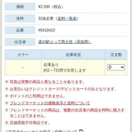
価格
¥2,500（税込）
送料
別途必要（
送料一覧表
）
品番
#0418410
道の駅よって西土佐（高知県）
出店者
カラー
在庫状況
注文数
在庫あり
－
約2～7日間で出荷します
※
写真は実際の商品と異なることがあります。
※
お支払いはクレジットカード/デビットカードのみとなります。
※
ポイントのご利用はできません。
※
フレンドマーケットの価格表示と送料について
※
フレンドマーケットの商品は、複数の出店者の商品を同時に購入す
ることはできません。
※
店舗受取不可商品です。
ご注文のキャンセルや返品・交換について