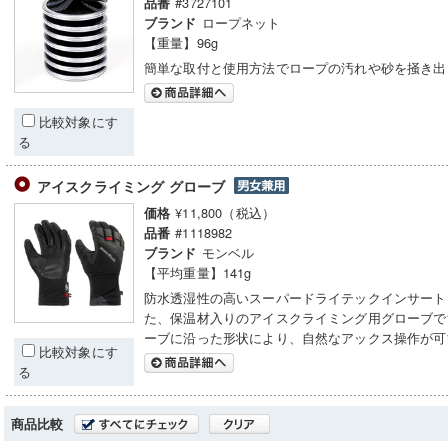
#3727101
品番
ロープネット
ブランド
【重量】96g
簡単な取付と使用方法でロープの汚れや砂を掻き出
比較対象にす
る
アイスクライミング グローブ
¥11,800（税込）
価格
#1118982
品番
モンベル
ブランド
【平均重量】141g
防水透湿性の高いスーパードライテックインサート
た、保温材入りのアイスクライミング用グローブで
ーブに沿った形状により、自然なアックス操作が可
比較対象にす
る
商品比較