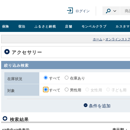
ログイン
保険
宿泊
ふるさと納税
店舗
モンベル
クラブ
カスタマ
ホーム
>
オンラインスト
アクセサリー
絞り込み検索
すべて
在庫あり
在庫状況
すべて
男性用
女性用
子ども用
対象
条件を追加
検索結果
表示順
：