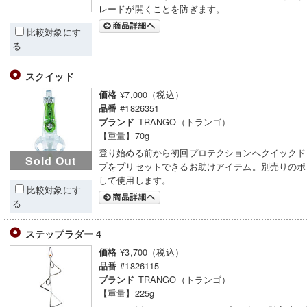
レードが開くことを防ぎます。
比較対象にす
る
スクイッド
¥7,000（税込）
価格
#1826351
品番
TRANGO（トランゴ）
ブランド
【重量】70g
登り始める前から初回プロテクションへクイックド
Sold Out
プをプリセットできるお助けアイテム。別売りのポ
して使用します。
比較対象にす
る
ステップラダー 4
¥3,700（税込）
価格
#1826115
品番
TRANGO（トランゴ）
ブランド
【重量】225g