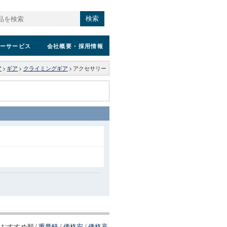
検索
ーサービス
会社概要
・採用情報
ア
>
ギア
>
クライミングギア
>
アクセサリー
おすすめ順
/
重量軽
/
価格安
/
価格高