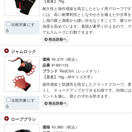
【重量】76g
耐久性と操作感覚を両立したビレイ用グローブです
には、高い耐摩耗性としなやかさを備えたやぎ革を
し指の腹と側面から縫い目をなくすことで、握りや
比較対象にす
強度を高めています。着脱が素早く行えるので、マ
る
でもスムーズに行動できます。
ジャムロック
¥6,270（税込）
価格
#1861133
品番
RedChili（レッドチリ）
ブランド
【重量】18g（Mサイズ片手）
操作感覚と防護性を両立したクラックグローブ。掌
トし、チョークアップができる仕様です。内側には
リントを施し、肌とのずれを防ぎます。
比較対象にす
る
ロープブラシ
¥3,980（税込）
価格