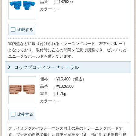
品番
#1826377
カラー
－
比較する
室内壁などに取り付けられるトレーニングボード。左右セパレート
となっており、取付時に左右の間隔を任意で調整でき、ピンチなど
ユニークなホールドも備えています。
ロックプロディジー ナチュラル
価格
¥15,400（税込）
品番
#1826360
重量
1.7kg
カラー
－
比較する
クライミングのパフォーマンス向上の為のトレーニングボードで
す。ブナ材の自然で優しい質感が摩擦を抑え、指に対する過度な摩