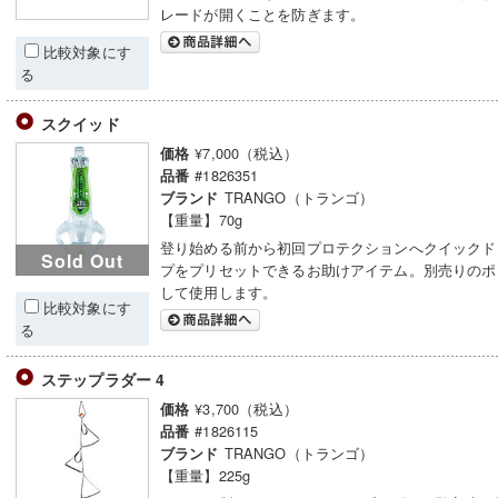
レードが開くことを防ぎます。
比較対象にす
る
スクイッド
¥7,000（税込）
価格
#1826351
品番
TRANGO（トランゴ）
ブランド
【重量】70g
登り始める前から初回プロテクションへクイックド
Sold Out
プをプリセットできるお助けアイテム。別売りのポ
して使用します。
比較対象にす
る
ステップラダー 4
¥3,700（税込）
価格
#1826115
品番
TRANGO（トランゴ）
ブランド
【重量】225g