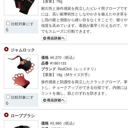
【重量】76g
耐久性と操作感覚を両立したビレイ用グローブです
には、高い耐摩耗性としなやかさを備えたやぎ革を
し指の腹と側面から縫い目をなくすことで、握りや
比較対象にす
強度を高めています。着脱が素早く行えるので、マ
る
でもスムーズに行動できます。
ジャムロック
¥6,270（税込）
価格
#1861133
品番
RedChili（レッドチリ）
ブランド
【重量】18g（Mサイズ片手）
操作感覚と防護性を両立したクラックグローブ。掌
トし、チョークアップができる仕様です。内側には
リントを施し、肌とのずれを防ぎます。
比較対象にす
る
ロープブラシ
¥3,980（税込）
価格