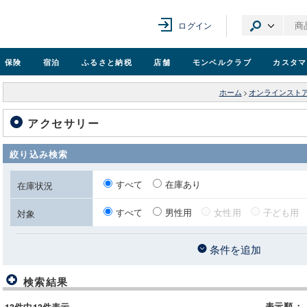
ログイン
保険
宿泊
ふるさと納税
店舗
モンベル
クラブ
カスタマ
ホーム
>
オンラインスト
アクセサリー
絞り込み検索
すべて
在庫あり
在庫状況
すべて
男性用
女性用
子ども用
対象
条件を追加
検索結果
表示順
：