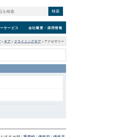
検索
ーサービス
会社概要
・採用情報
ア
>
ギア
>
クライミングギア
>
アクセサリー
おすすめ順
/
重量軽
/
価格安
/
価格高