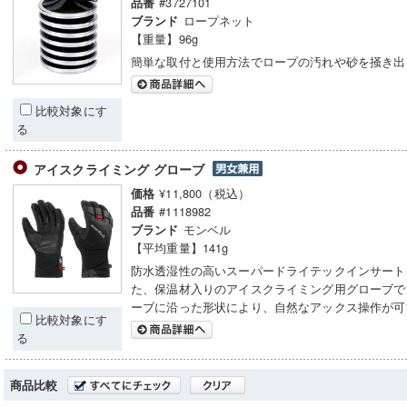
#3727101
品番
ロープネット
ブランド
【重量】96g
簡単な取付と使用方法でロープの汚れや砂を掻き出
比較対象にす
る
アイスクライミング グローブ
¥11,800（税込）
価格
#1118982
品番
モンベル
ブランド
【平均重量】141g
防水透湿性の高いスーパードライテックインサート
た、保温材入りのアイスクライミング用グローブで
ーブに沿った形状により、自然なアックス操作が可
比較対象にす
る
商品比較