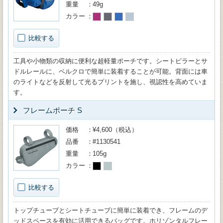
重量
49g
カラー
比較する
工具や小物類の収納に便利な超軽量ポーチです。シートピラーとサ
ドルレールに、ベルクロで簡単に装着することが可能。背面には車
のライトなどを反射して光るプリントを施し、視認性を高めていま
す。
フレームポーチ S
価格
¥4,600（税込）
品番
#1130541
重量
105g
カラー
比較する
トップチューブとシートチューブに簡単に装着でき、フレームのデ
ッドスペースを有効に活用できるバッグです。ホリゾンタルフレー