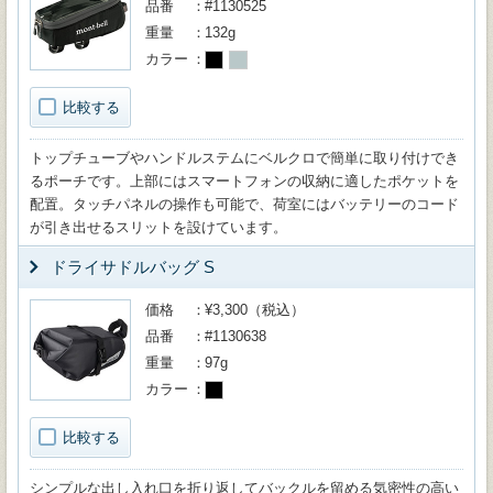
品番
#1130525
重量
132g
カラー
比較する
トップチューブやハンドルステムにベルクロで簡単に取り付けでき
るポーチです。上部にはスマートフォンの収納に適したポケットを
配置。タッチパネルの操作も可能で、荷室にはバッテリーのコード
が引き出せるスリットを設けています。
ドライサドルバッグ S
価格
¥3,300（税込）
品番
#1130638
重量
97g
カラー
比較する
シンプルな出し入れ口を折り返してバックルを留める気密性の高い