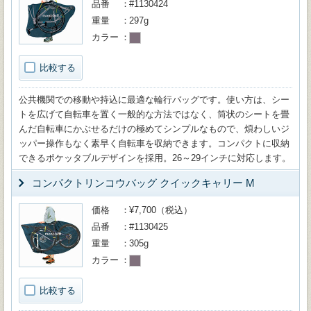
品番
#1130424
重量
297g
カラー
比較する
公共機関での移動や持込に最適な輪行バッグです。使い方は、シー
トを広げて自転車を置く一般的な方法ではなく、筒状のシートを畳
んだ自転車にかぶせるだけの極めてシンプルなもので、煩わしいジ
ッパー操作もなく素早く自転車を収納できます。コンパクトに収納
できるポケッタブルデザインを採用。26～29インチに対応します。
コンパクトリンコウバッグ クイックキャリー M
価格
¥7,700（税込）
品番
#1130425
重量
305g
カラー
比較する