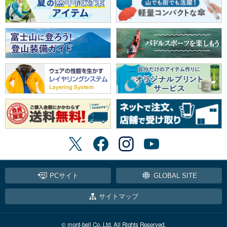
PCサイト
GLOBAL SITE
サイトマップ
© mont-bell Co.,Ltd. All Rights Reserved.