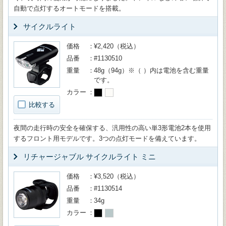
自動で点灯するオートモードを搭載。
サイクルライト
価格
¥2,420（税込）
品番
#1130510
重量
48g（94g）※（ ）内は電池を含む重量
です。
カラー
比較する
夜間の走行時の安全を確保する、汎用性の高い単3形電池2本を使用
するフロント用モデルです。3つの点灯モードを備えています。
リチャージャブル サイクルライト ミニ
価格
¥3,520（税込）
品番
#1130514
重量
34g
カラー