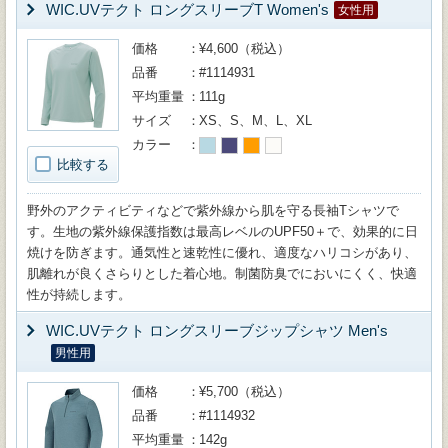
WIC.UVテクト ロングスリーブT Women's
女性用
価格
¥4,600（税込）
品番
#1114931
平均重量
111g
サイズ
XS、S、M、L、XL
カラー
比較する
野外のアクティビティなどで紫外線から肌を守る長袖Tシャツで
す。生地の紫外線保護指数は最高レベルのUPF50＋で、効果的に日
焼けを防ぎます。通気性と速乾性に優れ、適度なハリコシがあり、
肌離れが良くさらりとした着心地。制菌防臭でにおいにくく、快適
性が持続します。
WIC.UVテクト ロングスリーブジップシャツ Men's
男性用
価格
¥5,700（税込）
品番
#1114932
平均重量
142g