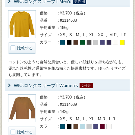
WIC.ロングスリーブT Men's
男性用
価格
¥3,700（税込）
品番
#1114688
平均重量
186g
サイズ
XS、S、M、L、XL、XXL、M-R、L-R
カラー
比較する
コットンのような自然な風合いと、優しい肌触りを持ちながらも、
優れた速乾性と通気性を兼ね備えた快適素材です。ゆったりサイズ
も展開しています。
WIC.ロングスリーブT Women's
女性用
価格
¥3,700（税込）
品番
#1114689
平均重量
143g
サイズ
XS、S、M、L、XL、M-R、L-R
カラー
比較する