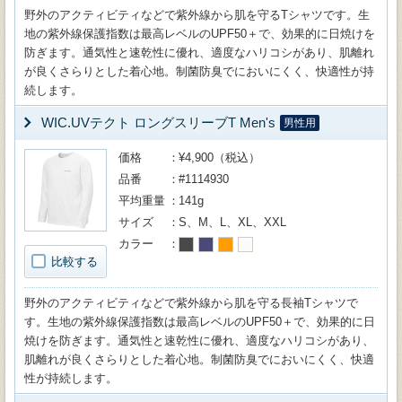
野外のアクティビティなどで紫外線から肌を守るTシャツです。生
地の紫外線保護指数は最高レベルのUPF50＋で、効果的に日焼けを
防ぎます。通気性と速乾性に優れ、適度なハリコシがあり、肌離れ
が良くさらりとした着心地。制菌防臭でにおいにくく、快適性が持
続します。
WIC.UVテクト ロングスリーブT Men's
男性用
価格
¥4,900（税込）
品番
#1114930
平均重量
141g
サイズ
S、M、L、XL、XXL
カラー
比較する
野外のアクティビティなどで紫外線から肌を守る長袖Tシャツで
す。生地の紫外線保護指数は最高レベルのUPF50＋で、効果的に日
焼けを防ぎます。通気性と速乾性に優れ、適度なハリコシがあり、
肌離れが良くさらりとした着心地。制菌防臭でにおいにくく、快適
性が持続します。