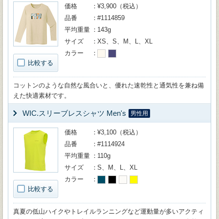
価格
¥3,900（税込）
品番
#1114859
平均重量
143g
サイズ
XS、S、M、L、XL
カラー
比較する
コットンのような自然な風合いと、優れた速乾性と通気性を兼ね備
えた快適素材です。
WIC.スリーブレスシャツ Men's
男性用
価格
¥3,100（税込）
品番
#1114924
平均重量
110g
サイズ
S、M、L、XL
カラー
比較する
真夏の低山ハイクやトレイルランニングなど運動量が多いアクティ