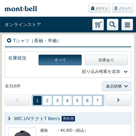
メニュー
ログイン
オンラインストア
Tシャツ（長袖・半袖）
在庫状況
すべて
在庫あり
絞り込み検索を追加
全316件
表示切替
1
2
3
4
5
6
7
WIC.UVテクトT Men's
男性用
価格
¥4,400（税込）