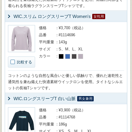
着られる長袖ラグランスリーブTシャツです。
WIC.スリム ロングスリーブT Women's
女性用
価格
¥3,700（税込）
品番
#1114696
平均重量
143g
サイズ
S、M、L、XL
カラー
比較する
コットンのような自然な風合いと優しい肌触りで、優れた速乾性と
通気性を兼ね備えた快適素材ウイックロンを使用。タイトなシルエ
ットの長袖Tシャツです。
WIC.ロングスリーブT 白い山脈
男女兼用
価格
¥3,900（税込）
品番
#1114768
平均重量
186g
サイズ
XS、S、M、L、XL