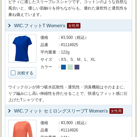
ビティに適したスリーブレスシャツです。コットンのような自然な
風合いと、優しい肌触りを持ちながらも、優れた速乾性と通気性を
兼ね備えています。
WIC.フィットT Women's
女性用
価格
¥3,500（税込）
品番
#1114925
平均重量
122g
サイズ
XS、S、M、L、XL
カラー
比較する
ウイックロンが持つ吸水拡散性・通気性・消臭機能はそのままに、
リブ編みにし高い伸縮性を持たせることで、快適なフィット感に仕
上げたTシャツです。
WIC.フィット セミロングスリーブT Women's
女性用
価格
¥3,800（税込）
品番
#1114926