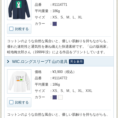
品番
#1114771
平均重量
186g
サイズ
XS、S、M、L、XL
カラー
比較する
コットンのような自然な風合いと、優しい肌触りを持ちながらも、
優れた速乾性と通気性を兼ね備えた快適素材です。「山の版画家」
畦地梅太郎さん（1999年没）による作品をプリントしています。
WIC.ロングスリーブT 山の道具
男女兼用
価格
¥3,900（税込）
品番
#1114772
平均重量
186g
サイズ
XS、S、M、L、XL、XXL
カラー
比較する
コットンのような自然な風合いと、優しい肌触りを持ちながらも、