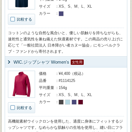
サイズ
XS、S、M、L、XL
カラー
比較する
コットンのような自然な風合いと、優しい肌触りを持ちながらも、
速乾性と通気性を兼ね備えた快適素材です。この商品の売り上げに
応じて「一般社団法人 日本障がい者カヌー協会」にモンベルクラ
ブ・ファンドから寄付されます。
WIC.ジップシャツ Women's
女性用
価格
¥4,400（税込）
品番
#1114125
平均重量
154g
サイズ
XS、S、M、L、XL
カラー
比較する
高機能素材ウイックロンを使用した、適度に身体にフィットするジ
ップシャツです。なめらかな肌触りの生地を使用し、縫い目にフラ