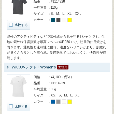
品番
#1114928
平均重量
110g
サイズ
S、M、L、XL、XXL
カラー
比較する
野外のアクティビティなどで紫外線から肌を守るTシャツです。生
地の紫外線保護指数は最高レベルのUPF50＋で、効果的に日焼けを
防ぎます。通気性と速乾性に優れ、適度なハリコシがあり、肌離れ
が良くさらりとした着心地。制菌防臭でにおいにくく、快適性が持
続します。
WIC.UVテクトT Women's
女性用
価格
¥4,100（税込）
品番
#1114929
平均重量
85g
サイズ
XS、S、M、L、XL
カラー
比較する