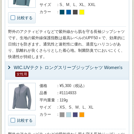
サイズ
S、M、L、XL、XXL
カラー
比較する
野外のアクティビティなどで紫外線から肌を守る長袖ジップシャツ
です。生地の紫外線保護指数は最高レベルのUPF50＋で、効果的に
日焼けを防ぎます。通気性と速乾性に優れ、適度なハリコシがあ
り、肌離れが良くさらりとした着心地。制菌防臭でにおいにくく、
快適性が持続します。
WIC.UVテクト ロングスリーブジップシャツ Women's
女性用
価格
¥5,300（税込）
品番
#1114933
平均重量
119g
サイズ
XS、S、M、L、XL
カラー
比較する