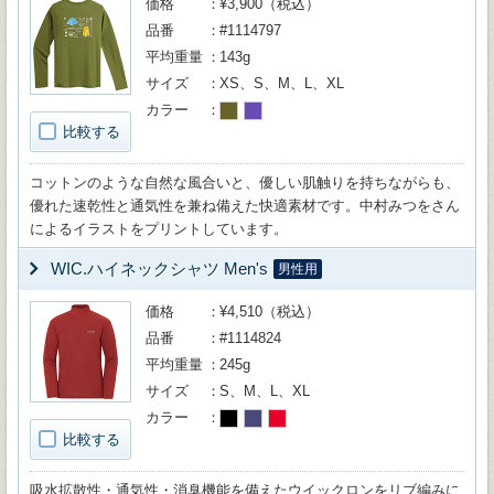
価格
¥3,900（税込）
品番
#1114797
平均重量
143g
サイズ
XS、S、M、L、XL
カラー
比較する
コットンのような自然な風合いと、優しい肌触りを持ちながらも、
優れた速乾性と通気性を兼ね備えた快適素材です。中村みつをさん
によるイラストをプリントしています。
WIC.ハイネックシャツ Men's
男性用
価格
¥4,510（税込）
品番
#1114824
平均重量
245g
サイズ
S、M、L、XL
カラー
比較する
吸水拡散性・通気性・消臭機能を備えたウイックロンをリブ編みに