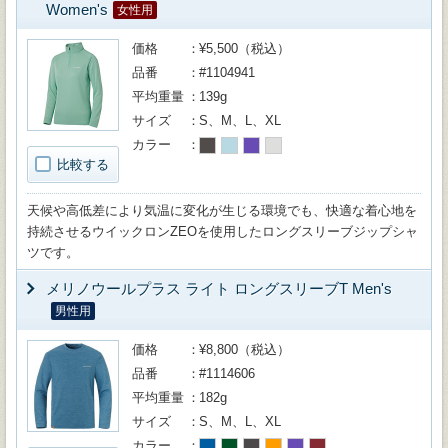
Women's
女性用
価格
¥5,500（税込）
品番
#1104941
平均重量
139g
サイズ
S、M、L、XL
カラー
比較する
天候や高低差により気温に変化が生じる環境でも、快適な着心地を
持続させるウイックロンZEOを使用したロングスリーブジップシャ
ツです。
メリノウールプラス ライト ロングスリーブT Men's
男性用
価格
¥8,800（税込）
品番
#1114606
平均重量
182g
サイズ
S、M、L、XL
カラー