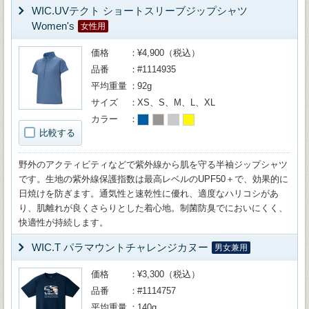
WIC.UVテクト ショートスリーブジップシャツ
Women's
女性用
価格
¥4,900（税込）
品番
#1114935
平均重量
92g
サイズ
XS、S、M、L、XL
カラー
比較する
野外のアクティビティなどで紫外線から肌を守る半袖ジップシャツ
です。生地の紫外線保護指数は最高レベルのUPF50＋で、効果的に
日焼けを防ぎます。通気性と速乾性に優れ、適度なハリコシがあ
り、肌離れが良くさらりとした着心地。制菌防臭でにおいにくく、
快適性が持続します。
WIC.T パラマウントチャレンジカヌー
男女兼用
価格
¥3,300（税込）
品番
#1114757
平均重量
140g