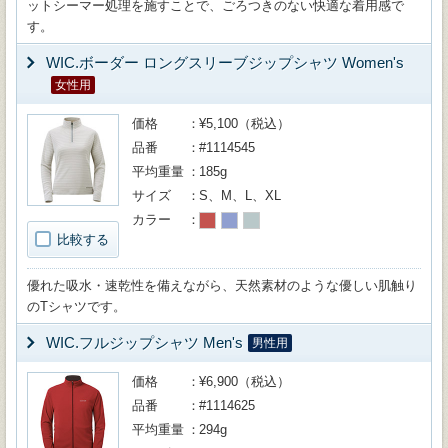
ットシーマー処理を施すことで、ごろつきのない快適な着用感で
す。
WIC.ボーダー ロングスリーブジップシャツ Women's
女性用
価格
¥5,100（税込）
品番
#1114545
平均重量
185g
サイズ
S、M、L、XL
カラー
比較する
優れた吸水・速乾性を備えながら、天然素材のような優しい肌触り
のTシャツです。
WIC.フルジップシャツ Men's
男性用
価格
¥6,900（税込）
品番
#1114625
平均重量
294g