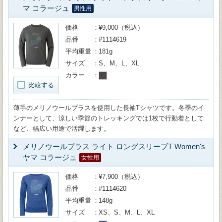
マ コラージュ
男性用
価格
¥9,000（税込）
品番
#1114619
平均重量
181g
サイズ
S、M、L、XL
カラー
比較する
薄手のメリノウールプラスを使用した長袖Tシャツです。冬季のイ
ンナーとして、涼しい季節のトレッキングでは1枚で行動着として
など、幅広い用途で活躍します。
メリノウールプラス ライト ロングスリーブT Women's
ヤマ コラージュ
女性用
価格
¥7,900（税込）
品番
#1114620
平均重量
148g
サイズ
XS、S、M、L、XL