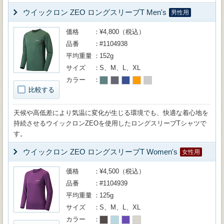
ウイックロン ZEO ロングスリーブT Men's
男性用
価格
¥4,800（税込）
品番
#1104938
平均重量
152g
サイズ
S、M、L、XL
カラー
比較する
天候や高低差により気温に変化が生じる環境でも、快適な着心地を
持続させるウイックロンZEOを使用したロングスリーブTシャツで
す。
ウイックロン ZEO ロングスリーブT Women's
女性用
価格
¥4,500（税込）
品番
#1104939
平均重量
125g
サイズ
S、M、L、XL
カラー