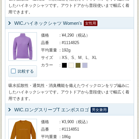
したハイネックシャツです。アウトドアから普段使いまで幅広く着
用できます。
WIC.ハイネックシャツ Women's
女性用
価格
¥4,290（税込）
品番
#1114825
平均重量
192g
サイズ
XS、S、M、L、XL
カラー
比較する
吸水拡散性・通気性・消臭機能を備えたウイックロンをリブ編みに
したハイネックシャツです。アウトドアから普段使いまで幅広く着
用できます。
WIC.ロングスリーブT エンボスロゴ
男女兼用
価格
¥3,900（税込）
品番
#1114851
平均重量
186g