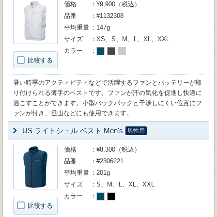
価格
¥9,900（税込）
品番
#1132308
平均重量
147g
サイズ
XS、S、M、L、XL、XXL
カラー
比較する
暑い時季のアクティビティなどで活躍するファンとバッテリーが取
り付けられる薄手のベストです。ファンが汗の気化を促進し快適に
過ごすことができます。小型バックパックと干渉しにくい位置にフ
ァンが付き、登山などにも使用できます。
US ライトシェル ベスト Men's
男性用
価格
¥8,300（税込）
品番
#2306221
平均重量
201g
サイズ
S、M、L、XL、XXL
カラー
比較する