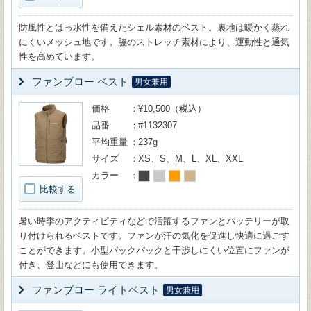
防風性とはっ水性を備えたシェル素材のベスト。裏地は暖かく蒸れ
にくいメッシュ地です。脇のストレッチ素材により、運動性と通気
性を高めています。
ファンブロー ベスト
男女兼用
価格
¥10,500（税込）
品番
#1132307
平均重量
237g
サイズ
XS、S、M、L、XL、XXL
カラー
比較する
暑い時季のアクティビティなどで活躍するファンとバッテリーが取
り付けられるベストです。ファンが汗の気化を促進し快適に過ごす
ことができます。小型バックパックと干渉しにくい位置にファンが
付き、登山などにも使用できます。
ファンブロー ライトベスト
男女兼用