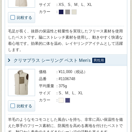
サイズ
XS、S、M、L、XL
カラー
比較する
毛足が長く、抜群の保温性と軽量性を実現したフリース素材を使用
したベストです。脇にストレッチ素材を使用し、動きやすく快適な
着心地です。効果的に体を温め、レイヤリングアイテムとして活躍
します。
クリマプラス シーリング ベスト Men's
男性用
価格
¥11,000（税込）
品番
#1106748
平均重量
375g
サイズ
S、M、L、XL
カラー
比較する
羊毛のようなモコモコとした風合いを持ち、非常に高い保温性を備
えた厚手のフリース素材に、防風性を高める裏地を付けたベストで
す。秋口から春先のさまざまなシーンでの活動を支えます。