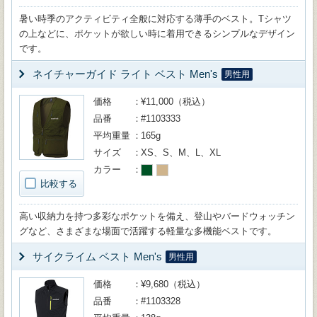
暑い時季のアクティビティ全般に対応する薄手のベスト。Tシャツ
の上などに、ポケットが欲しい時に着用できるシンプルなデザイン
です。
ネイチャーガイド ライト ベスト Men's
男性用
価格
¥11,000（税込）
品番
#1103333
平均重量
165g
サイズ
XS、S、M、L、XL
カラー
比較する
高い収納力を持つ多彩なポケットを備え、登山やバードウォッチン
グなど、さまざまな場面で活躍する軽量な多機能ベストです。
サイクライム ベスト Men's
男性用
価格
¥9,680（税込）
品番
#1103328