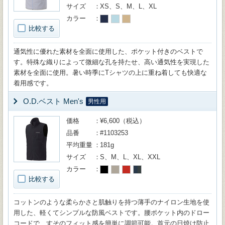
サイズ
XS、S、M、L、XL
カラー
比較する
通気性に優れた素材を全面に使用した、ポケット付きのベストで
す。特殊な織りによって微細な孔を持たせ、高い通気性を実現した
素材を全面に使用。暑い時季にTシャツの上に重ね着しても快適な
着用感です。
O.D.ベスト Men's
男性用
価格
¥6,600（税込）
品番
#1103253
平均重量
181g
サイズ
S、M、L、XL、XXL
カラー
比較する
コットンのような柔らかさと肌触りを持つ薄手のナイロン生地を使
用した、軽くてシンプルな防風ベストです。腰ポケット内のドロー
コードで、すそのフィット感を簡単に調節可能。首元の日焼け防止