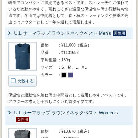
軽量でコンパクトに収納できるベストです。ストレッチ性に優れて
いるため動きやすく、蒸れにくさと適度な保温性を備え行動時も快
適です。冬山では中間着として、春・秋のトレッキングや夏季の高
山ではアウターとして一年を通じて活躍します。
U.L.サーマラップ ラウンドネックベスト Men's
男性用
価格
¥11,000（税込）
品番
#1101692
平均重量
130g
サイズ
S、M、L、XL
カラー
比較する
保温性と運動性を兼ね備え中間着として着用しやすいベストです。
アウターの襟元と干渉しにくい丸首タイプです。
U.L.サーマラップ ラウンドネックベスト Women's
女性用
価格
¥10,670（税込）