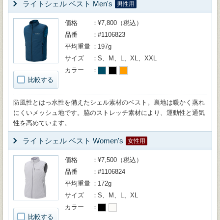
ライトシェル ベスト Men's
男性用
価格
¥7,800（税込）
品番
#1106823
平均重量
197g
サイズ
S、M、L、XL、XXL
カラー
比較する
防風性とはっ水性を備えたシェル素材のベスト。裏地は暖かく蒸れ
にくいメッシュ地です。脇のストレッチ素材により、運動性と通気
性を高めています。
ライトシェル ベスト Women's
女性用
価格
¥7,500（税込）
品番
#1106824
平均重量
172g
サイズ
S、M、L、XL
カラー
比較する