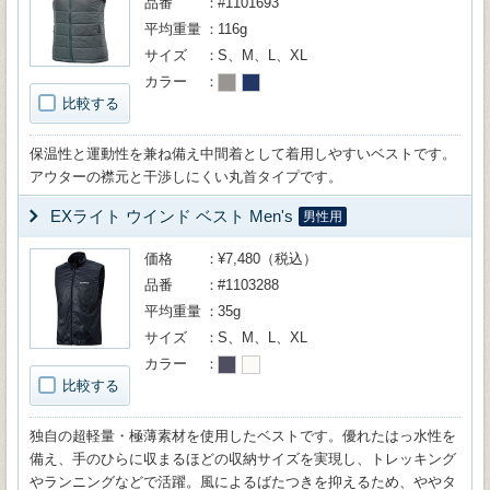
品番
#1101693
平均重量
116g
サイズ
S、M、L、XL
カラー
比較する
保温性と運動性を兼ね備え中間着として着用しやすいベストです。
アウターの襟元と干渉しにくい丸首タイプです。
EXライト ウインド ベスト Men's
男性用
価格
¥7,480（税込）
品番
#1103288
平均重量
35g
サイズ
S、M、L、XL
カラー
比較する
独自の超軽量・極薄素材を使用したベストです。優れたはっ水性を
備え、手のひらに収まるほどの収納サイズを実現し、トレッキング
やランニングなどで活躍。風によるばたつきを抑えるため、ややタ