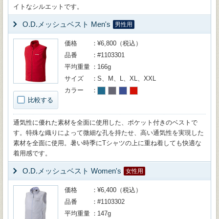
イトなシルエットです。
O.D.メッシュベスト Men's
男性用
価格
¥6,800（税込）
品番
#1103301
平均重量
166g
サイズ
S、M、L、XL、XXL
カラー
比較する
通気性に優れた素材を全面に使用した、ポケット付きのベストで
す。特殊な織りによって微細な孔を持たせ、高い通気性を実現した
素材を全面に使用。暑い時季にTシャツの上に重ね着しても快適な
着用感です。
O.D.メッシュベスト Women's
女性用
価格
¥6,400（税込）
品番
#1103302
平均重量
147g