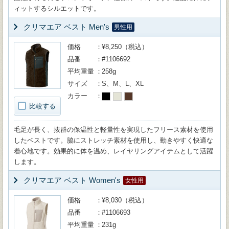
ィットするシルエットです。
クリマエア ベスト Men's
男性用
価格
¥8,250（税込）
品番
#1106692
平均重量
258g
サイズ
S、M、L、XL
カラー
比較する
毛足が長く、抜群の保温性と軽量性を実現したフリース素材を使用
したベストです。脇にストレッチ素材を使用し、動きやすく快適な
着心地です。効果的に体を温め、レイヤリングアイテムとして活躍
します。
クリマエア ベスト Women's
女性用
価格
¥8,030（税込）
品番
#1106693
平均重量
231g