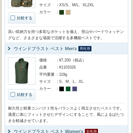
サイズ
XS/S、M/L、XL2XL
カラー
比較する
高い収納力を持つ多彩なポケットを備え、登山やバードウォッチン
グなど、さまざまな場面で活躍する多機能ベストです。
ウインドブラスト ベスト Men's
男性用
価格
¥7,200（税込）
品番
#1103326
平均重量
119g
サイズ
S、M、L、XL
カラー
比較する
耐久性と軽量コンパクト性をバランスよく両立させたベストです。
適度に体にフィットさせたデザインにすることで、風によるばたつ
きを軽減させています。
ウインドブラスト ベスト Women's
女性用