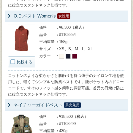
に役立つスタンドネック仕様です。
O.D.ベスト Women's
女性用
価格
¥6,300（税込）
品番
#1103254
平均重量
158g
サイズ
XS、S、M、L、XL
カラー
比較する
コットンのような柔らかさと肌触りを持つ薄手のナイロン生地を使
用した、軽くてシンプルな防風ベストです。腰ポケット内のドロー
コードで、すそのフィット感を簡単に調節可能。首元の日焼け防止
に役立つスタンドネック仕様です。
ネイチャーガイドベスト
男女兼用
価格
¥18,500（税込）
品番
#1103299
平均重量
430g