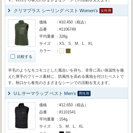
クリマプラス シーリング ベスト Women's
女性用
価格
¥10,450（税込）
品番
#1106749
平均重量
328g
サイズ
XS、S、M、L、XL
カラー
比較する
羊毛のようなモコモコとした風合いを持ち、非常に高い保温性を備
えた厚手のフリース素材に、防風性を高める裏地を付けたベストで
す。秋口から春先のさまざまなシーンでの活動を支えます。
U.L.サーマラップ ベスト Men's
男性用
価格
¥12,650（税込）
品番
#1101541
平均重量
154g
サイズ
S、M、L、XL