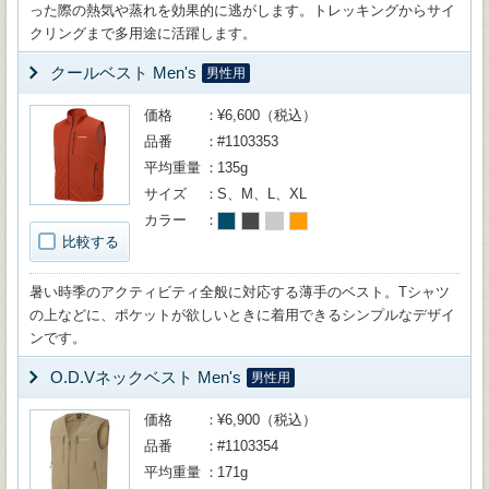
った際の熱気や蒸れを効果的に逃がします。トレッキングからサイ
クリングまで多用途に活躍します。
クールベスト Men's
男性用
価格
¥6,600（税込）
品番
#1103353
平均重量
135g
サイズ
S、M、L、XL
カラー
比較する
暑い時季のアクティビティ全般に対応する薄手のベスト。Tシャツ
の上などに、ポケットが欲しいときに着用できるシンプルなデザイ
ンです。
O.D.Vネックベスト Men's
男性用
価格
¥6,900（税込）
品番
#1103354
平均重量
171g