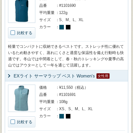
品番
#1101690
平均重量
122g
サイズ
S、M、L、XL
カラー
比較する
軽量でコンパクトに収納できるベストです。ストレッチ性に優れて
いるため動きやすく、蒸れにくさと適度な保温性を備え行動時も快
適です。冬山では中間着として、春・秋のトレッキングや夏季の高
山ではアウターとして一年を通じて活躍します。
EXライト サーマラップ ベスト Women's
女性用
価格
¥11,550（税込）
品番
#1101691
平均重量
108g
サイズ
XS、S、M、L、XL
カラー
比較する