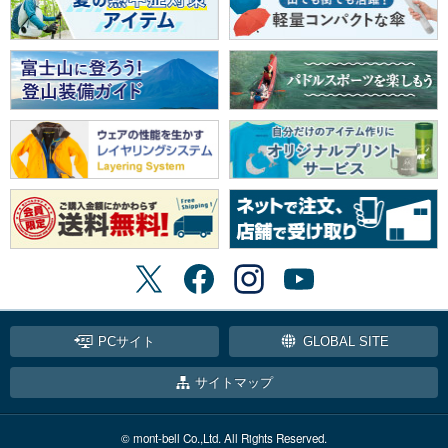
PCサイト
GLOBAL SITE
サイトマップ
© mont-bell Co.,Ltd. All Rights Reserved.