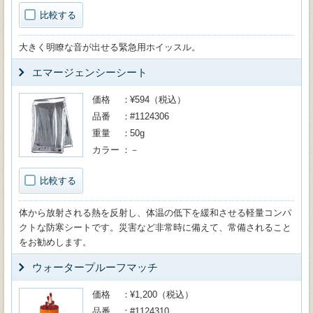
比較する
大きく明瞭な音が出せる緊急用ホイッスル。
エマージェンシーシート
価格
¥594（税込）
品番
#1124306
重量
50g
カラー
－
比較する
体から放射される熱を反射し、体温の低下を緩和させる軽量コンパ
クトな防寒シートです。災害など非常時に備えて、常備されること
をお勧めします。
ウォータープルーフマッチ
価格
¥1,200（税込）
品番
#1124310