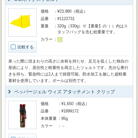
価格
¥23,980（税込）
品番
#1122731
重量
320g（330g）※【重量】の（ ）内はス
タッフバッグを含む総重量です。
カラー
比較する
座った際に頭まわりの高さに余裕を持たせ、足元を低くした独自の
形状により、居住性と軽量性を両立したツェルトです。充分な奥行
きを持ち、緊急時には2人まで就寝可能。防水加工を施した超軽量
素材を使用しています。ポールは別売です。
ペッパージェル ウィズ アタッチメント クリップ
価格
¥1,650（税込）
品番
#1899172
本体重量
95g
カラー
－