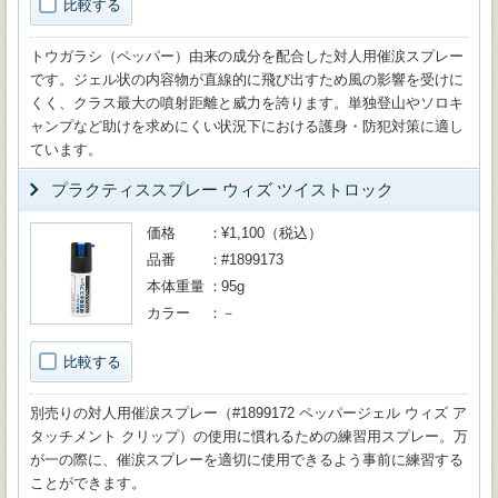
比較する
トウガラシ（ペッパー）由来の成分を配合した対人用催涙スプレー
です。ジェル状の内容物が直線的に飛び出すため風の影響を受けに
くく、クラス最大の噴射距離と威力を誇ります。単独登山やソロキ
ャンプなど助けを求めにくい状況下における護身・防犯対策に適し
ています。
プラクティススプレー ウィズ ツイストロック
価格
¥1,100（税込）
品番
#1899173
本体重量
95g
カラー
－
比較する
別売りの対人用催涙スプレー（#1899172 ペッパージェル ウィズ ア
タッチメント クリップ）の使用に慣れるための練習用スプレー。万
が一の際に、催涙スプレーを適切に使用できるよう事前に練習する
ことができます。