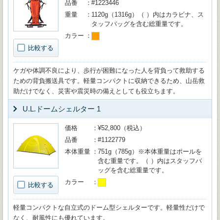
品番
#1223446
重量
1120g（1316g）（ ）内はカラビナ、ス
タッフバッグを含む総重量です。
カラー
比較する
ケガや体調不良により、歩行が困難になった人を背負って救助する
ための背負搬送具です。軽量コンパクトに収納できるため、山岳救
助だけでなく、災害や震災時の備えとしても役立ちます。
U.L.ドームシェルター 1
価格
¥52,800（税込）
品番
#1122779
本体重量
751g（785g）※本体重量はポールを
含む重量です。（ ）内はスタッフバ
ッグを含む総重量です。
カラー
比較する
軽量コンパクトな自立式のドーム型シェルターです。軽量性だけで
なく、耐風性にも優れています。