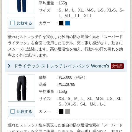
平均重量
165g
サイズ
S、M、L、XL、M-S、L-S、XL-S、S-
L、M-L、L-L、XL-L
カラー
比較する
優れたストレッチ性を実現した独自の防水透湿性素材「スーパード
ライテック」を全面に使用したモデル。突っ張り感がなく、動きに
スムーズに追随します。高い透湿性を備え、行動中の汗の蒸れを効
率よく外に逃がします。
ドライテック ストレッチレインパンツ Women's
女性用
価格
¥15,000（税込）
品番
#1128785
平均重量
158g
サイズ
XS、S、M、L、XL、M-S、L-S、XL-
S、XXL-S、S-L、M-L、L-L
カラー
比較する
優れたストレッチ性を実現した独自の防水透湿性素材「スーパード
ライテック」を全面に使用したモデル。突っ張り感がなく、動きに