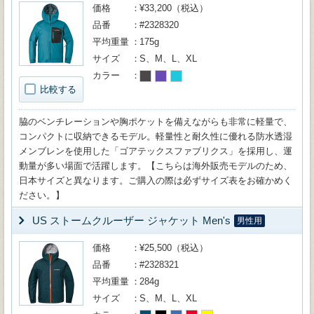
価格
¥33,200（税込）
品番
#2328320
平均重量
175g
サイズ
S、M、L、XL
カラー
比較する
脇のベンチレーションや胸ポケットを備えながらも非常に軽量で、
コンパクトに収納できるモデル。軽量性と耐久性に優れる防水透湿
メンブレンを使用した「ゴアテックスファブリクス」を採用し、運
動量が多い場面で活躍します。【こちらは海外販売モデルのため、
日本サイズと異なります。ご購入の際は必ずサイズ表をお確かめく
ださい。】
US ストームクルーザー ジャケット Men's
男性用
価格
¥25,500（税込）
品番
#2328321
平均重量
284g
サイズ
S、M、L、XL