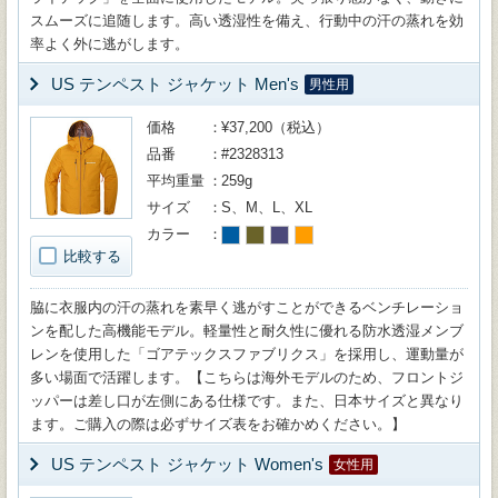
スムーズに追随します。高い透湿性を備え、行動中の汗の蒸れを効
率よく外に逃がします。
US テンペスト ジャケット Men's
男性用
価格
¥37,200（税込）
品番
#2328313
平均重量
259g
サイズ
S、M、L、XL
カラー
比較する
脇に衣服内の汗の蒸れを素早く逃がすことができるベンチレーショ
ンを配した高機能モデル。軽量性と耐久性に優れる防水透湿メンブ
レンを使用した「ゴアテックスファブリクス」を採用し、運動量が
多い場面で活躍します。【こちらは海外モデルのため、フロントジ
ッパーは差し口が左側にある仕様です。また、日本サイズと異なり
ます。ご購入の際は必ずサイズ表をお確かめください。】
US テンペスト ジャケット Women's
女性用