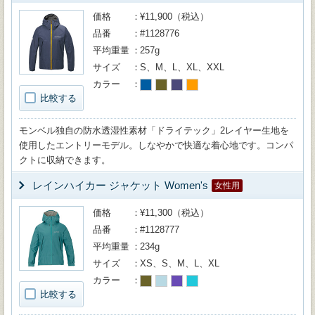
価格
¥11,900（税込）
品番
#1128776
平均重量
257g
サイズ
S、M、L、XL、XXL
カラー
比較する
モンベル独自の防水透湿性素材「ドライテック」2レイヤー生地を
使用したエントリーモデル。しなやかで快適な着心地です。コンパ
クトに収納できます。
レインハイカー ジャケット Women's
女性用
価格
¥11,300（税込）
品番
#1128777
平均重量
234g
サイズ
XS、S、M、L、XL
カラー
比較する