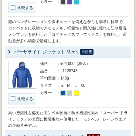
カラー
比較する
脇のベンチレーションや胸ポケットを備えながらも非常に軽量で、
コンパクトに収納できるモデル。軽量性と耐久性に優れる防水透湿
メンブレンを使用した「ゴアテックスファブリクス」を採用し、運
動量が多い場面で活躍します。
バーサライト ジャケット Men's
男性用
価格
¥24,000（税込）
品番
#1128743
平均重量
143g
サイズ
S、M、L、XL
カラー
比較する
高い透湿性を備えたモンベル独自の防水透湿性素材「スーパー ドラ
イテック」の表面に極薄生地を使用した、モンベル・レインウエア
の最軽量モデル。