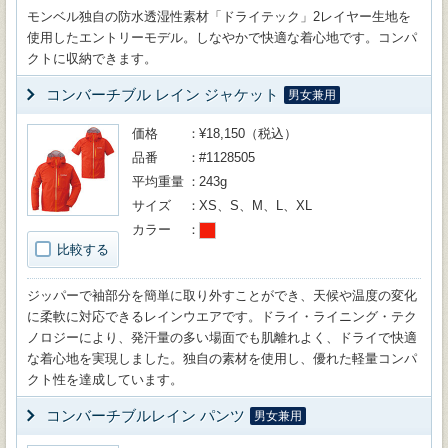
モンベル独自の防水透湿性素材「ドライテック」2レイヤー生地を
使用したエントリーモデル。しなやかで快適な着心地です。コンパ
クトに収納できます。
コンバーチブル レイン ジャケット
男女兼用
価格
¥18,150（税込）
品番
#1128505
平均重量
243g
サイズ
XS、S、M、L、XL
カラー
比較する
ジッパーで袖部分を簡単に取り外すことができ、天候や温度の変化
に柔軟に対応できるレインウエアです。ドライ・ライニング・テク
ノロジーにより、発汗量の多い場面でも肌離れよく、ドライで快適
な着心地を実現しました。独自の素材を使用し、優れた軽量コンパ
クト性を達成しています。
コンバーチブルレイン パンツ
男女兼用