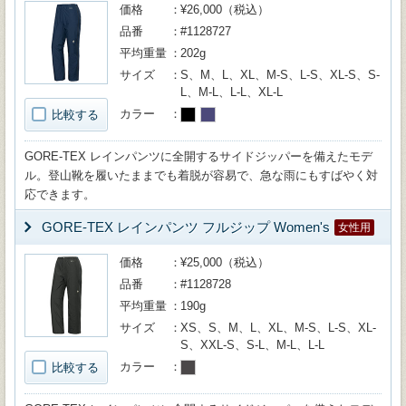
価格
¥26,000（税込）
品番
#1128727
平均重量
202g
サイズ
S、M、L、XL、M-S、L-S、XL-S、S-
L、M-L、L-L、XL-L
カラー
比較する
GORE-TEX レインパンツに全開するサイドジッパーを備えたモデ
ル。登山靴を履いたままでも着脱が容易で、急な雨にもすばやく対
応できます。
GORE-TEX レインパンツ フルジップ Women's
女性用
価格
¥25,000（税込）
品番
#1128728
平均重量
190g
サイズ
XS、S、M、L、XL、M-S、L-S、XL-
S、XXL-S、S-L、M-L、L-L
カラー
比較する