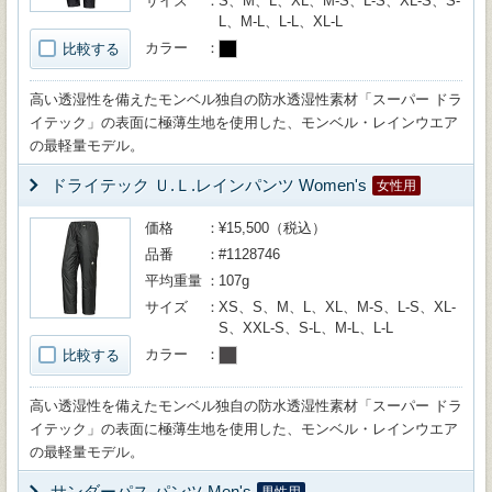
サイズ
S、M、L、XL、M-S、L-S、XL-S、S-
L、M-L、L-L、XL-L
カラー
比較する
高い透湿性を備えたモンベル独自の防水透湿性素材「スーパー ドラ
イテック」の表面に極薄生地を使用した、モンベル・レインウエア
の最軽量モデル。
ドライテック Ｕ.Ｌ.レインパンツ Women's
女性用
価格
¥15,500（税込）
品番
#1128746
平均重量
107g
サイズ
XS、S、M、L、XL、M-S、L-S、XL-
S、XXL-S、S-L、M-L、L-L
カラー
比較する
高い透湿性を備えたモンベル独自の防水透湿性素材「スーパー ドラ
イテック」の表面に極薄生地を使用した、モンベル・レインウエア
の最軽量モデル。
サンダーパス パンツ Men's