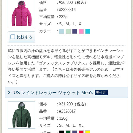
価格
¥36,300（税込）
品番
#2328314
平均重量
232g
サイズ
S、M、L、XL
カラー
比較する
脇に衣服内の汗の蒸れを素早く逃がすことができるベンチレーショ
ンを配した高機能モデル。軽量性と耐久性に優れる防水透湿メンブ
レンを使用した「ゴアテックスファブリクス」を採用し、運動量が
多い場面で活躍します。【こちらは海外販売モデルのため、日本サ
イズと異なります。ご購入の際は必ずサイズ表をお確かめくださ
い。】
US レイントレッカー ジャケット Men's
男性用
価格
¥31,200（税込）
品番
#2328317
平均重量
320g
サイズ
S、M、L、XL
カラー