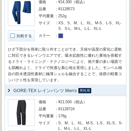
価格
¥14,300（税込）
品番
#1128573
平均重量
252g
サイズ
XS、S、M、L、XL、M-S、L-S、XL-
S、S-L、M-L、L-L、XL-L
カラー
比較する
ひざ下部分を簡単に取り外すことができ、天候や温度の変化に柔軟
に対応できるレインウエアです。吸水拡散性に優れた裏地を搭載す
るドライ・ライニング・テクノロジーにより、発汗量の多い場面で
も肌離れよく、ドライで快適な着心地を実現しました。モンベル独
自の防水透湿性素材に極薄シェルを融合することで、抜群の軽量コ
ンパクト性を実現しています。
GORE-TEX レインパンツ Men's
男性用
価格
¥21,500（税込）
品番
#1128724
平均重量
178g
サイズ
S、M、L、XL、M-S、L-S、XL-S、S-
L、M-L、L-L、XL-L