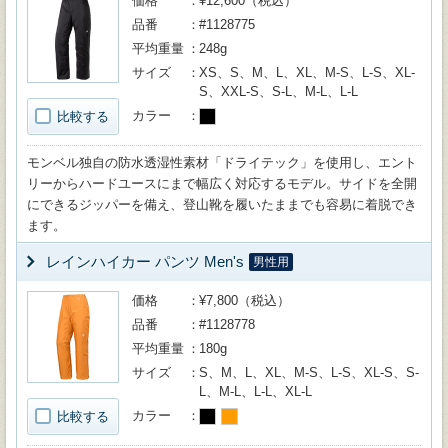
価格
¥12,600（税込）
品番
#1128775
平均重量
248g
サイズ
XS、S、M、L、XL、M-S、L-S、XL-
S、XXL-S、S-L、M-L、L-L
カラー
比較する
モンベル独自の防水透湿性素材「ドライテック」を使用し、エント
リーからハードユースにまで幅広く対応するモデル。サイドを全開
にできるジッパーを備え、登山靴を履いたままでも容易に着脱でき
ます。
レインハイカー パンツ Men's
男性用
価格
¥7,800（税込）
品番
#1128778
平均重量
180g
サイズ
S、M、L、XL、M-S、L-S、XL-S、S-
L、M-L、L-L、XL-L
カラー
比較する