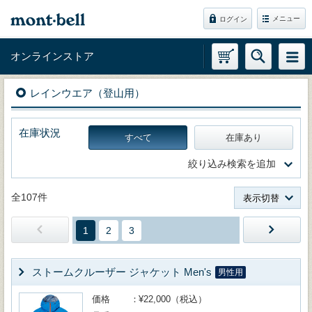
メニュー
ログイン
オンラインストア
レインウエア（登山用）
在庫状況
すべて
在庫あり
絞り込み検索を追加
全107件
表示切替
1
2
3
ストームクルーザー ジャケット Men's
男性用
価格
¥22,000（税込）