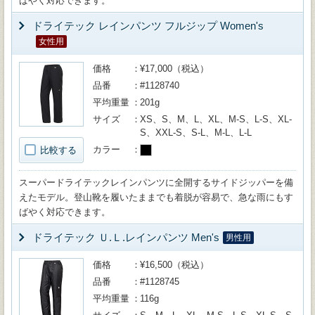
ばやく対応できます。
ドライテック レインパンツ フルジップ Women's
女性用
価格
¥17,000（税込）
品番
#1128740
平均重量
201g
サイズ
XS、S、M、L、XL、M-S、L-S、XL-
S、XXL-S、S-L、M-L、L-L
カラー
比較する
スーパードライテックレインパンツに全開するサイドジッパーを備
えたモデル。登山靴を履いたままでも着脱が容易で、急な雨にもす
ばやく対応できます。
ドライテック Ｕ.Ｌ.レインパンツ Men's
男性用
価格
¥16,500（税込）
品番
#1128745
平均重量
116g