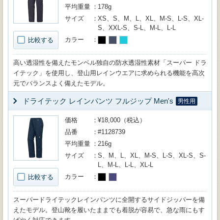
平均重量
178g
サイズ
XS、S、M、L、XL、M-S、L-S、XL-
S、XXL-S、S-L、M-L、L-L
カラー
比較する
高い透湿性を備えたモンベル独自の防水透湿性素材「スーパー ドラ
イテック」を使用し、登山用レインウエアに求められる機能を高次
元でバランスよく備えたモデル。
ドライテック レインパンツ フルジップ Men's
男性用
価格
¥18,000（税込）
品番
#1128739
平均重量
216g
サイズ
S、M、L、XL、M-S、L-S、XL-S、S-
L、M-L、L-L、XL-L
カラー
比較する
スーパードライテックレインパンツに全開するサイドジッパーを備
えたモデル。登山靴を履いたままでも着脱が容易で、急な雨にもす