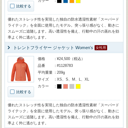
カラー
比較する
優れたストレッチ性を実現した独自の防水透湿性素材「スーパード
ライテック」を全面に使用したモデル。突っ張り感がなく、動きに
スムーズに追随します。高い透湿性を備え、行動中の汗の蒸れを効
率よく外に逃がします。
トレントフライヤー ジャケット Women's
女性用
価格
¥24,500（税込）
品番
#1128783
平均重量
209g
サイズ
XS、S、M、L、XL
カラー
比較する
優れたストレッチ性を実現した独自の防水透湿性素材「スーパード
ライテック」を全面に使用したモデル。突っ張り感がなく、動きに
スムーズに追随します。高い透湿性を備え、行動中の汗の蒸れを効
率よく外に逃がします。