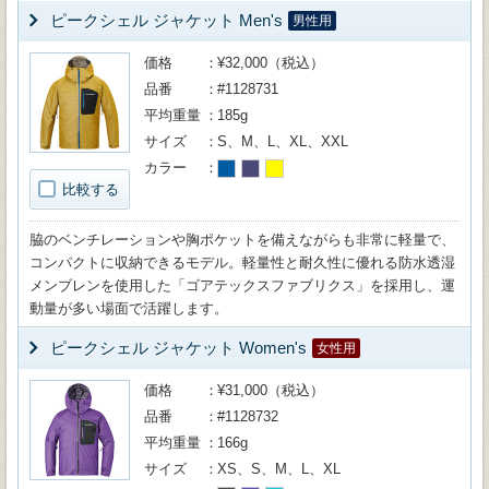
ピークシェル ジャケット Men's
男性用
価格
¥32,000（税込）
品番
#1128731
平均重量
185g
サイズ
S、M、L、XL、XXL
カラー
比較する
脇のベンチレーションや胸ポケットを備えながらも非常に軽量で、
コンパクトに収納できるモデル。軽量性と耐久性に優れる防水透湿
メンブレンを使用した「ゴアテックスファブリクス」を採用し、運
動量が多い場面で活躍します。
ピークシェル ジャケット Women's
女性用
価格
¥31,000（税込）
品番
#1128732
平均重量
166g
サイズ
XS、S、M、L、XL