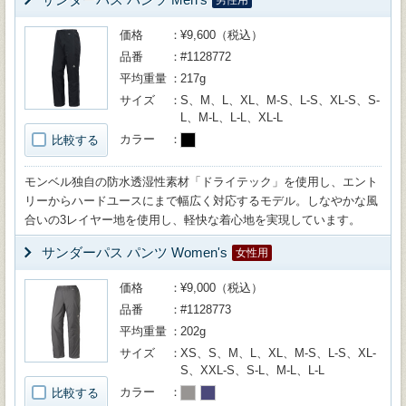
男性用
価格
¥9,600（税込）
品番
#1128772
平均重量
217g
サイズ
S、M、L、XL、M-S、L-S、XL-S、S-
L、M-L、L-L、XL-L
カラー
比較する
モンベル独自の防水透湿性素材「ドライテック」を使用し、エント
リーからハードユースにまで幅広く対応するモデル。しなやかな風
合いの3レイヤー地を使用し、軽快な着心地を実現しています。
サンダーパス パンツ Women's
女性用
価格
¥9,000（税込）
品番
#1128773
平均重量
202g
サイズ
XS、S、M、L、XL、M-S、L-S、XL-
S、XXL-S、S-L、M-L、L-L
カラー
比較する