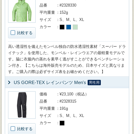
品番
#2328330
平均重量
152g
サイズ
S、M、L、XL
カラー
比較する
高い透湿性を備えたモンベル独自の防水透湿性素材「スーパー ドラ
イテック」を使用した、モンベル・レインウエアの最軽量モデルで
す。脇に衣服内の蒸れを素早く逃がすことができるベンチレーショ
ン付き。【こちらは海外販売モデルのため、日本サイズと異なりま
す。ご購入の際は必ずサイズ表をお確かめください。】
US GORE-TEX レインパンツ Men's
男性用
価格
¥23,100（税込）
品番
#2328315
平均重量
191g
サイズ
S、M、L、XL
カラー
比較する