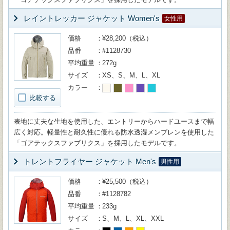
レイントレッカー ジャケット Women's
女性用
価格
¥28,200（税込）
品番
#1128730
平均重量
272g
サイズ
XS、S、M、L、XL
カラー
比較する
表地に丈夫な生地を使用した、エントリーからハードユースまで幅
広く対応。軽量性と耐久性に優れる防水透湿メンブレンを使用した
「ゴアテックスファブリクス」を採用したモデルです。
トレントフライヤー ジャケット Men's
男性用
価格
¥25,500（税込）
品番
#1128782
平均重量
233g
サイズ
S、M、L、XL、XXL