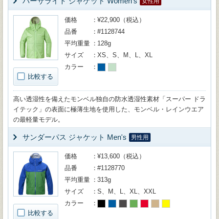
バーサライト ジャケット Women's
女性用
価格
¥22,900（税込）
品番
#1128744
平均重量
128g
サイズ
XS、S、M、L、XL
カラー
比較する
高い透湿性を備えたモンベル独自の防水透湿性素材「スーパー ドラ
イテック」の表面に極薄生地を使用した、モンベル・レインウエア
の最軽量モデル。
サンダーパス ジャケット Men's
男性用
価格
¥13,600（税込）
品番
#1128770
平均重量
313g
サイズ
S、M、L、XL、XXL
カラー
比較する