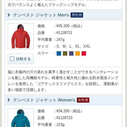
元でバランスよく備えたフラッグシップモデル。
テンペスト ジャケット Men's
男性用
価格
¥35,200（税込）
品番
#1128721
平均重量
247g
サイズ
S、M、L、XL、XXL
カラー
比較する
脇に衣服内の汗の蒸れを素早く逃がすことができるベンチレーショ
ンを配した高機能モデル。軽量性と耐久性に優れる防水透湿メンブ
レンを使用した「ゴアテックスファブリクス」を採用し、運動量が
多い場面で活躍します。
テンペスト ジャケット Women's
女性用
価格
¥34,200（税込）
品番
#1128723
平均重量
223g