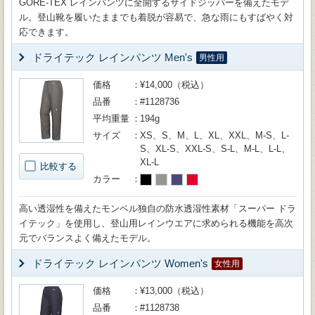
GORE-TEX レインパンツに全開するサイドジッパーを備えたモデ
ル。登山靴を履いたままでも着脱が容易で、急な雨にもすばやく対
応できます。
ドライテック レインパンツ Men's
男性用
価格
¥14,000（税込）
品番
#1128736
平均重量
194g
サイズ
XS、S、M、L、XL、XXL、M-S、L-
S、XL-S、XXL-S、S-L、M-L、L-L、
XL-L
比較する
カラー
高い透湿性を備えたモンベル独自の防水透湿性素材「スーパー ドラ
イテック」を使用し、登山用レインウエアに求められる機能を高次
元でバランスよく備えたモデル。
ドライテック レインパンツ Women's
女性用
価格
¥13,000（税込）
品番
#1128738