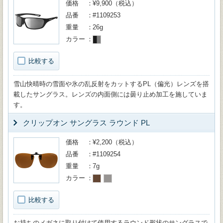
価格
¥9,900（税込）
品番
#1109253
重量
26g
カラー
比較する
雪山快晴時の雪面や氷の乱反射をカットするPL（偏光）レンズを搭
載したサングラス。レンズの内面側には曇り止め加工を施していま
す。
クリップオン サングラス ラウンド PL
価格
¥2,200（税込）
品番
#1109254
重量
7g
カラー
比較する
お持ちのメガネに取り付けて使用するラウンド形状のサングラスで