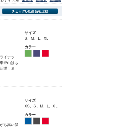
商品にのみフォーカスする
サイズ
S、M、L、XL
カラー
ライテッ
季登山はも
活躍しま
サイズ
XS、S、M、L、XL
カラー
がら高い保