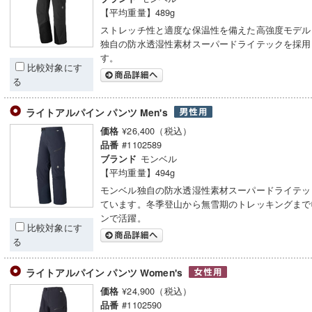
【平均重量】489g
ストレッチ性と適度な保温性を備えた高強度モデル
独自の防水透湿性素材スーパードライテックを採用
す。
比較対象にす
る
ライトアルパイン パンツ Men's
¥26,400（税込）
価格
#1102589
品番
モンベル
ブランド
【平均重量】494g
モンベル独自の防水透湿性素材スーパードライテッ
ています。冬季登山から無雪期のトレッキングまで
ンで活躍。
比較対象にす
る
ライトアルパイン パンツ Women's
¥24,900（税込）
価格
#1102590
品番