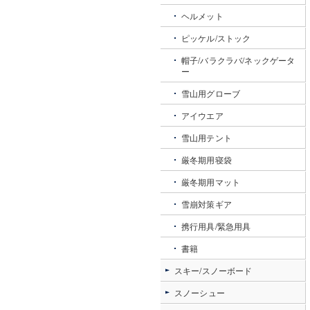
ヘルメット
ピッケル/ストック
帽子/バラクラバ/ネックゲータ
ー
雪山用グローブ
アイウエア
雪山用テント
厳冬期用寝袋
厳冬期用マット
雪崩対策ギア
携行用具/緊急用具
書籍
スキー/スノーボード
スノーシュー