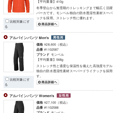
【平均重量】410g
冬季登山から無雪期のトレッキングまで幅広く活躍
パーカです。モンベル独自の防水透湿性素材スーパ
ックを採用。ストレッチ性に優れます。
比較対象にす
る
アルパインパンツ Men's
¥28,600（税込）
価格
#1102587
品番
モンベル
ブランド
【平均重量】568g
ストレッチ性と適度な保温性を備えた高強度モデル
独自の防水透湿性素材スーパードライテックを採用
す。
比較対象にす
る
アルパインパンツ Women's
¥27,100（税込）
価格
#1102588
品番
モンベル
ブランド