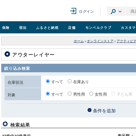
ログイン
保険
宿泊
ふるさと納税
店舗
モンベル
クラブ
カスタマ
ホーム
>
オンラインストア
>
アクティビ
アウターレイヤー
絞り込み検索
すべて
在庫あり
在庫状況
すべて
男性用
女性用
子ども用
対象
条件を追加
検索結果
表示順
：