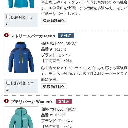
冬山縦走やアイスクライミングにも対応する高強度
す。冬季登山を快適にする機能を多数備え、厳しい
行動をサポートします。
比較対象にす
る
ストリームパーカ Men's
¥31,900（税込）
価格
#1102578
品番
モンベル
ブランド
【平均重量】496g
冬山縦走やアイスクライミングにも対応する高強度
す。モンベル独自の防水透湿性素材スーパードライ
面に使用。
比較対象にす
る
プモリパーカ Women's
¥31,000（税込）
価格
#1102579
品番
モンベル
ブランド
【平均重量】441g