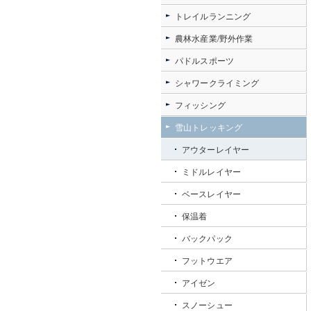
トレイルランニング
農林水産業/野外作業
パドルスポーツ
シャワークライミング
フィッシング
雪山トレッキング
アウターレイヤー
ミドルレイヤー
ベースレイヤー
保温着
バックパック
フットウエア
アイゼン
スノーシュー