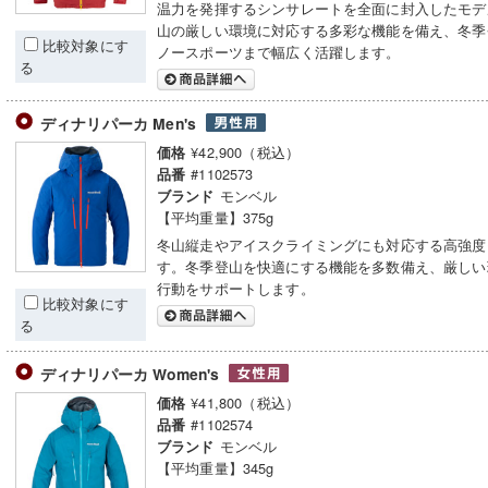
温力を発揮するシンサレートを全面に封入したモデ
山の厳しい環境に対応する多彩な機能を備え、冬季
比較対象にす
ノースポーツまで幅広く活躍します。
る
ディナリパーカ Men's
¥42,900（税込）
価格
#1102573
品番
モンベル
ブランド
【平均重量】375g
冬山縦走やアイスクライミングにも対応する高強度
す。冬季登山を快適にする機能を多数備え、厳しい
行動をサポートします。
比較対象にす
る
ディナリパーカ Women's
¥41,800（税込）
価格
#1102574
品番
モンベル
ブランド
【平均重量】345g