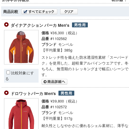
37件中37件表示
商品比較
ダイナアクション パーカ Men's
¥36,300（税込）
価格
#1102562
品番
モンベル
ブランド
【平均重量】385g
ストレッチ性を備えた防水透湿性素材「スーパード
ク」を使用した、超軽量アルパインウエアです。冬
ちろん、無雪期のトレッキングまで幅広いシーンで
比較対象にす
す。
る
ドロワットパーカ Men's
¥39,800（税込）
価格
#1102572
品番
モンベル
ブランド
【平均重量】517g
耐久性としなやかさに優れるシェル素材に、薄手な