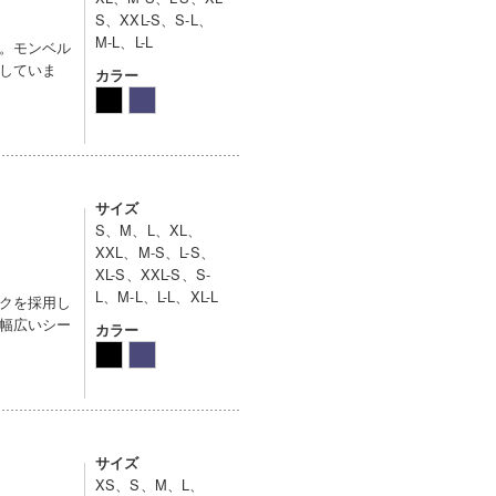
S、XXL-S、S-L、
M-L、L-L
。モンベル
していま
カラー
サイズ
S、M、L、XL、
XXL、M-S、L-S、
XL-S、XXL-S、S-
L、M-L、L-L、XL-L
クを採用し
幅広いシー
カラー
サイズ
XS、S、M、L、