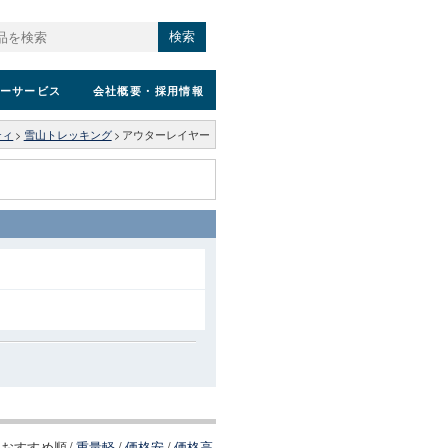
検索
ーサービス
会社概要
・採用情報
ティ
>
雪山トレッキング
>
アウターレイヤー
おすすめ順
/
重量軽
/
価格安
/
価格高