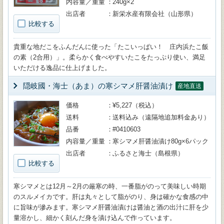
内容量／重量
240g×2
出店者
新栄水産有限会社（山形県）
比較する
貴重な地だこをふんだんに使った「たこいっぱい！ 庄内浜たこ飯
の素（2合用）」。柔らかく食べやすいたこをたっぷり使い、満足
いただける逸品に仕上げました。
隠岐國・海士（あま）の寒シマメ肝醤油漬け
産地直送
価格
¥5,227（税込）
送料
送料込み（遠隔地追加料金あり）
品番
#0410603
内容量／重量
寒シマメ肝醤油漬け80g×6パック
出店者
ふるさと海士（島根県）
比較する
寒シマメとは12月～2月の厳寒の時、一番脂がのって美味しい時期
のスルメイカです。肝は丸々として脂がのり、身は確かな食感の中
に旨味が滲みます。寒シマメ肝醤油漬けは醤油と酒の出汁に肝を少
量溶かし、細かく刻んだ身を漬け込んで作っています。