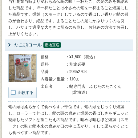
当社創業当時より変わらぬ伝統の味「一杯たこ」の足のみを袋詰め
した商品です。※一杯たことは小さめの蛸を一杯まるごと燻製にし
た商品です。燻製（スモーク）しているので香ばしい香りと蛸の旨
みが合わさり、絶品です。まるごとたこの足にかぶりつくのも良
し、ハサミで適度な大きさに切るのも良し、お好みの方法でお召し
上がりください。
たこ頭ロール
産地直送
価格
¥1,500（税込）
送料
別途必要
品番
#0452703
内容量／重量
110ｇ
出店者
蛸専門店 ふじたのたこくん
（北海道）
比較する
蛸の頭は柔らかくて食べやすい部位です。蛸の頭をじっくり燻製
し、ローラーで伸ばし、蛸の頭の旨みと燻製の香ばしさをギュッと
凝縮したソフトな歯ごたえの商品です。噛めば噛むほど燻製（スモ
ーク）の味と蛸本来の旨みが口の中に広がり、そして柔らかくとて
も食べやすい商品です。