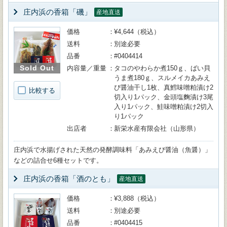
庄内浜の香箱「磯」
産地直送
価格
¥4,644（税込）
送料
別途必要
品番
#0404414
Sold Out
内容量／重量
タコのやわらか煮150ｇ、ばい貝
うま煮180ｇ、スルメイカあみえ
び醤油干し1枚、真鱈味噌粕漬け2
比較する
切入り1パック、金頭塩麴漬け3尾
入り1パック、鮭味噌粕漬け2切入
り1パック
出店者
新栄水産有限会社（山形県）
庄内浜で水揚げされた天然の発酵調味料「あみえび醤油（魚醤）」
などの詰合せ6種セットです。
庄内浜の香箱「酒のとも」
産地直送
価格
¥3,888（税込）
送料
別途必要
品番
#0404415