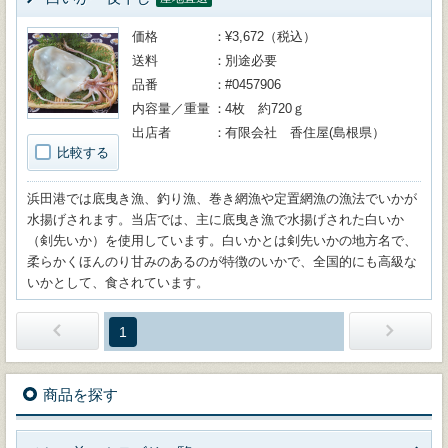
価格
¥3,672（税込）
送料
別途必要
品番
#0457906
内容量／重量
4枚 約720ｇ
出店者
有限会社 香住屋(島根県）
比較する
浜田港では底曳き漁、釣り漁、巻き網漁や定置網漁の漁法でいかが
水揚げされます。当店では、主に底曳き漁で水揚げされた白いか
（剣先いか）を使用しています。白いかとは剣先いかの地方名で、
柔らかくほんのり甘みのあるのが特徴のいかで、全国的にも高級な
いかとして、食されています。
1
商品を探す