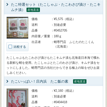
たこ特選セット（たこしゃぶ・たこわさび漬け・たこキ
ムチ漬）
産地直送
価格
¥5,575（税込）
送料
別途必要
品番
#0452705
内容量／重量
180ｇ
出店者
蛸専門店 ふじたのたこくん
（北海道）
比較する
たこしゃぶもたこわさび漬けもたこキムチ漬も北海道日本海で獲れ
る新鮮な蛸を使用。たこしゃぶとたこのわさび漬け、キムチ漬をセ
ットにしました。蛸専門店の当社だからできる極上の味をぜひお楽
しみください。
たこいっぱい！庄内浜 たこ飯の素
産地直送
価格
¥2,160（税込）
送料
別途必要
品番
#0404418