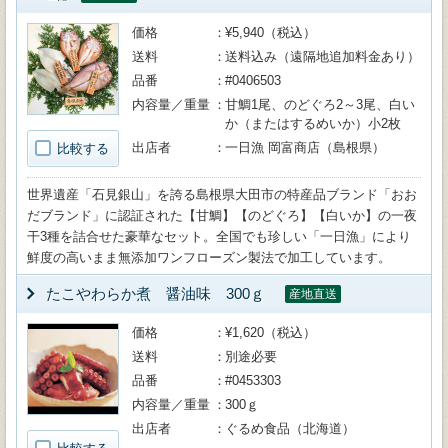
価格
¥5,940（税込）
送料
送料込み（遠隔地追加料金あり）
品番
#0406503
内容量／重量
甘鯛1尾、のどぐろ2～3尾、白い
か（またはするめいか）小2枚
出店者
一日漁 岡富商店（島根県）
比較する
世界遺産「石見銀山」を誇る島根県大田市の特産品ブランド「おお
だブランド」に認証された【甘鯛】【のどぐろ】【白いか】の一夜
干3種を詰合せた豪華なセット。全国でも珍しい「一日漁」により
鮮度の高いまま無添加ワンフローズン製法で加工しています。
たこやわらか煮 醤油味 300ｇ
産地直送
価格
¥1,620（税込）
送料
別途必要
品番
#0453303
内容量／重量
300ｇ
出店者
ぐるめ食品（北海道）