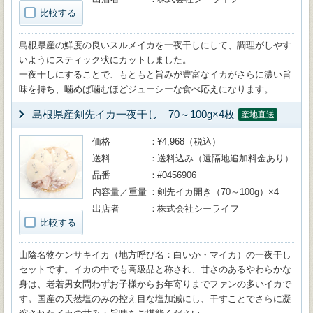
比較する
島根県産の鮮度の良いスルメイカを一夜干しにして、調理がしやす
いようにスティック状にカットしました。
一夜干しにすることで、もともと旨みが豊富なイカがさらに濃い旨
味を持ち、噛めば噛むほどジューシーな食べ応えになります。
島根県産剣先イカ一夜干し 70～100g×4枚
産地直送
価格
¥4,968（税込）
送料
送料込み（遠隔地追加料金あり）
品番
#0456906
内容量／重量
剣先イカ開き（70～100g）×4
出店者
株式会社シーライフ
比較する
山陰名物ケンサキイカ（地方呼び名：白いか・マイカ）の一夜干し
セットです。イカの中でも高級品と称され、甘さのあるやわらかな
身は、老若男女問わずお子様からお年寄りまでファンの多いイカで
す。国産の天然塩のみの控え目な塩加減にし、干すことでさらに凝