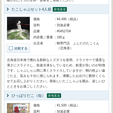
縮されたイカの甘み・旨味をご堪能ください。
たこしゃぶセット4人前
産地直送
価格
¥4,495（税込）
送料
別途必要
品番
#0452704
内容量／重量
180ｇ
出店者
蛸専門店 ふじたのたこくん
（北海道）
比較する
北海道日本海で獲れる新鮮なミズダコを使用。スライサーで適度な
薄さにスライスし、急速冷凍をしているため、鮮度が良いのが特徴
です。しゃぶしゃぶ用に薄くスライスしていますが、蛸の程よい歯
ごたえ、旨みも十分に感じられます。沸騰したお出汁に数秒くぐら
せてお召し上がりください。美味しいたこしゃぶを囲み、楽しいひ
とときをお過ごしください。
ひっぱりだこ（短）
産地直送
価格
¥1,500（税込）
送料
別途必要