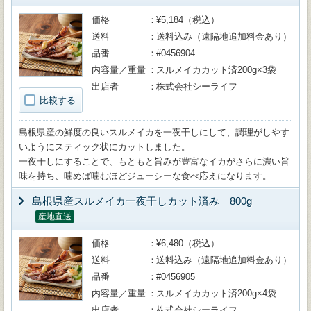
価格
¥5,184（税込）
送料
送料込み（遠隔地追加料金あり）
品番
#0456904
内容量／重量
スルメイカカット済200g×3袋
出店者
株式会社シーライフ
比較する
島根県産の鮮度の良いスルメイカを一夜干しにして、調理がしやす
いようにスティック状にカットしました。
一夜干しにすることで、もともと旨みが豊富なイカがさらに濃い旨
味を持ち、噛めば噛むほどジューシーな食べ応えになります。
島根県産スルメイカ一夜干しカット済み 800g
産地直送
価格
¥6,480（税込）
送料
送料込み（遠隔地追加料金あり）
品番
#0456905
内容量／重量
スルメイカカット済200g×4袋
出店者
株式会社シーライフ