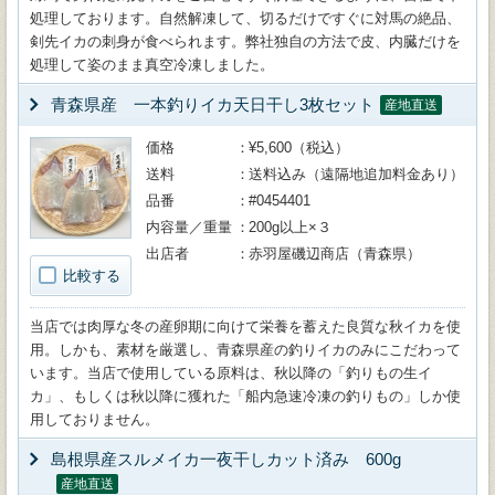
処理しております。自然解凍して、切るだけですぐに対馬の絶品、
剣先イカの刺身が食べられます。弊社独自の方法で皮、内臓だけを
処理して姿のまま真空冷凍しました。
青森県産 一本釣りイカ天日干し3枚セット
産地直送
価格
¥5,600（税込）
送料
送料込み（遠隔地追加料金あり）
品番
#0454401
内容量／重量
200g以上×３
出店者
赤羽屋磯辺商店（青森県）
比較する
当店では肉厚な冬の産卵期に向けて栄養を蓄えた良質な秋イカを使
用。しかも、素材を厳選し、青森県産の釣りイカのみにこだわって
います。当店で使用している原料は、秋以降の「釣りもの生イ
カ」、もしくは秋以降に獲れた「船内急速冷凍の釣りもの」しか使
用しておりません。
島根県産スルメイカ一夜干しカット済み 600g
産地直送