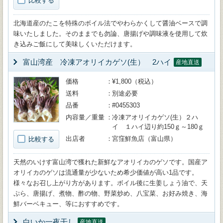
比較する
北海道産のたこを特殊のボイル法でやわらかくして醤油ベースで調
味いたしました。そのままでも勿論、唐揚げや調味液を使用して炊
き込みご飯にして美味しくいただけます。
富山湾産 冷凍アオリイカゲソ(生） 2ハイ
産地直送
価格
¥1,800（税込）
送料
別途必要
品番
#0455303
内容量／重量
冷凍アオリイカゲソ(生）２ハ
イ １ハイ辺り約150ｇ～180ｇ
出店者
宮窪鮮魚店（富山県）
比較する
天然のいけす富山湾で獲れた新鮮なアオリイカのゲソです。国産ア
オリイカのゲソは流通量が少ないため希少価値が高い1品です。
様々なお召し上がり方があります。ボイル後に生姜しょう油で、天
ぷら、唐揚げ、煮物、酢の物、野菜炒め、八宝菜、お好み焼き、海
鮮バーベキュー、等におすすめです。
白いか一夜干し
産地直送