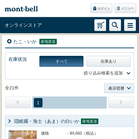
メニュー
ログイン
オンラインストア
たこ・いか
産地直送
在庫状況
すべて
在庫あり
絞り込み検索を追加
全21件
表示切替
1
隠岐國・海士（あま）の白いか
産地直送
価格
¥4,660（税込）