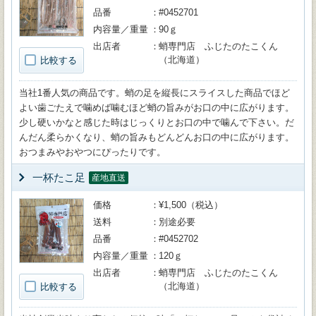
品番
#0452701
内容量／重量
90ｇ
出店者
蛸専門店 ふじたのたこくん
（北海道）
比較する
当社1番人気の商品です。蛸の足を縦長にスライスした商品でほど
よい歯ごたえで噛めば噛むほど蛸の旨みがお口の中に広がります。
少し硬いかなと感じた時はじっくりとお口の中で噛んで下さい。だ
んだん柔らかくなり、蛸の旨みもどんどんお口の中に広がります。
おつまみやおやつにぴったりです。
一杯たこ足
産地直送
価格
¥1,500（税込）
送料
別途必要
品番
#0452702
内容量／重量
120ｇ
出店者
蛸専門店 ふじたのたこくん
（北海道）
比較する