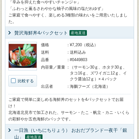
「辛みを抑えた食べやすいチャンジャ」
「ふわっと薫るさわやかな柚子の風味の塩だれゆず」
ご家庭で食べやすく、楽しめる3種類の味わいをご用意いたしまし
た。
贅沢海鮮丼4パックセット
産地直送
価格
¥7,200（税込）
送料
送料込み
品番
#0449803
内容量／重量
（サーモン30ｇ、ホタテ30ｇ、
タコ16ｇ、ズワイガニ12ｇ、イ
クラ醤油12ｇ）×４パック
比較する
出店者
海鵬フーズ（北海道）
ご家庭で簡単に楽しめる海鮮丼のセットを4パックセットでお届
け！
北海道北見市で加工された、サーモン・たこ・帆立・カニ・いくら
の彩鮮やか五色海鮮のパックです。
一日漁（いちにちりょう） おおだブランド一夜干「銀
山」
産地直送