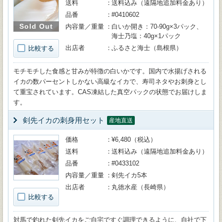
送料
送料込み（遠隔地追加料金あり）
品番
#0410602
Sold Out
内容量／重量
白いか開き：70-90g×3パック、
海士乃塩：40g×1パック
出店者
ふるさと海士（島根県）
比較する
モチモチした食感と甘みが特徴の白いかです。国内で水揚げされる
イカの数パーセントしかない高級なイカで、寿司ネタやお刺身とし
て重宝されています。CAS凍結した真空パックの状態でお届けしま
す。
剣先イカの刺身用セット
産地直送
価格
¥6,480（税込）
送料
送料込み（遠隔地追加料金あり）
品番
#0433102
内容量／重量
剣先イカ5本
出店者
丸徳水産（長崎県）
比較する
対馬で釣れた剣先イカをご自宅ですぐ調理できるように、自社で下