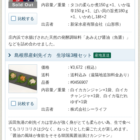
Sold Out
内容量／重量
タコの柔らか煮150ｇ×1、いか塩
辛150ｇ×1、ばい貝の旨煮180ｇ
×1、いかめし1杯×2
比較する
出店者
新栄水産有限会社（山形県）
庄内浜で水揚げされた天然の発酵調味料「あみえび醤油（魚醤）」
などを詰め合わせました。
島根県産剣先イカ 生珍味3種セット
産地直送
価格
¥3,672（税込）
送料
送料込み（遠隔地追加料金あり）
品番
#0456907
内容量／重量
白イカカンジャン×1袋、白イカ
チャンジャ×1袋、白イカ塩だれ
ゆず×1袋
比較する
出店者
株式会社シーライフ
浜田魚港の剣先イカは甘みが強く身がとても柔らかい為、生で食べ
てもコリコリさは少なく、ねっとりとした歯ごたえが楽しめます。
「醤油の風味が食欲をそそる韓国風醤油漬けカンジャン」