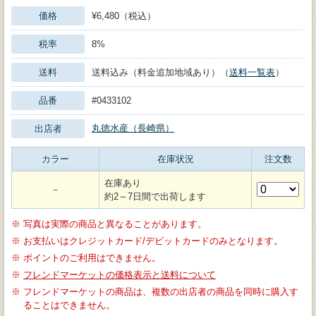
価格
¥6,480（税込）
税率
8%
送料
送料込み（料金追加地域あり）（
送料一覧表
）
品番
#0433102
丸徳水産（長崎県）
出店者
カラー
在庫状況
注文数
在庫あり
－
約2～7日間で出荷します
※
写真は実際の商品と異なることがあります。
※
お支払いはクレジットカード/デビットカードのみとなります。
※
ポイントのご利用はできません。
※
フレンドマーケットの価格表示と送料について
※
フレンドマーケットの商品は、複数の出店者の商品を同時に購入す
ることはできません。