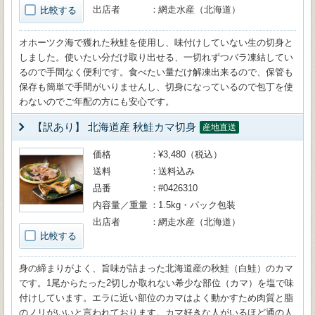
出店者
網走水産（北海道）
比較する
オホーツク海で獲れた秋鮭を使用し、味付けしていない生の切身と
しました。使いたい分だけ取り出せる、一切れずつバラ凍結してい
るので手間なく便利です。食べたい量だけ解凍出来るので、保管も
保存も簡単で手間がいりませんし、切身になっているので包丁を使
わないのでご年配の方にも安心です。
【訳あり】 北海道産 秋鮭カマ切身
産地直送
価格
¥3,480（税込）
送料
送料込み
品番
#0426310
内容量／重量
1.5kg・パック包装
出店者
網走水産（北海道）
比較する
身の締まりがよく、旨味が詰まった北海道産の秋鮭（白鮭）のカマ
です。1尾からたった2切しか取れない希少な部位（カマ）を塩で味
付けしています。エラに近い部位のカマはよく動かすため肉質と脂
のノリがいいと言われております。カマ好きな人がいるほど通の人