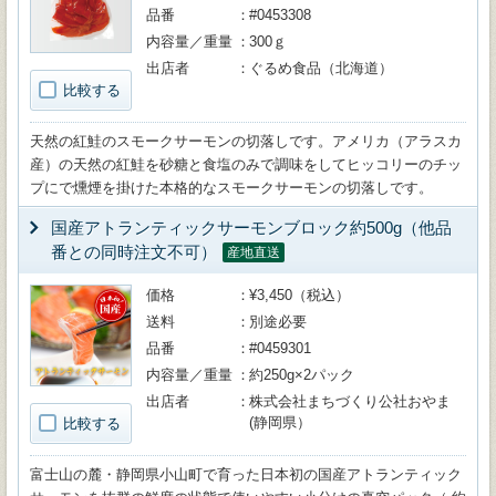
品番
#0453308
内容量／重量
300ｇ
出店者
ぐるめ食品（北海道）
比較する
天然の紅鮭のスモークサーモンの切落しです。アメリカ（アラスカ
産）の天然の紅鮭を砂糖と食塩のみで調味をしてヒッコリーのチッ
プにで燻煙を掛けた本格的なスモークサーモンの切落しです。
国産アトランティックサーモンブロック約500g（他品
番との同時注文不可）
産地直送
価格
¥3,450（税込）
送料
別途必要
品番
#0459301
内容量／重量
約250g×2パック
出店者
株式会社まちづくり公社おやま
(静岡県）
比較する
富士山の麓・静岡県小山町で育った日本初の国産アトランティック