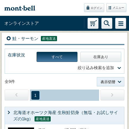
メニュー
ログイン
オンラインストア
鮭・サーモン
産地直送
在庫状況
すべて
在庫あり
絞り込み検索を追加
全9件
表示切替
1
北海道オホーツク海産 生秋鮭切身（無塩・お試しサイ
ズの1kg）
産地直送