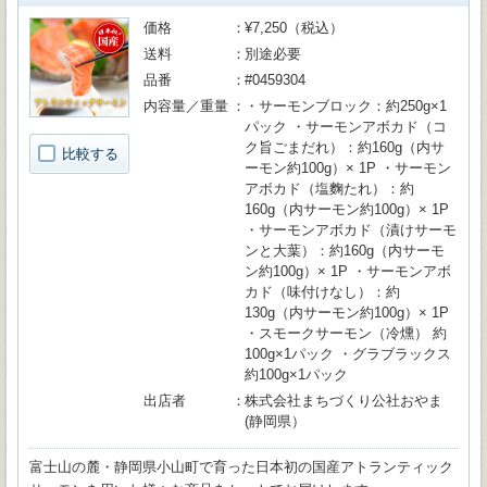
価格
¥7,250（税込）
送料
別途必要
品番
#0459304
内容量／重量
・サーモンブロック：約250g×1
パック ・サーモンアボカド（コ
ク旨ごまだれ）：約160g（内サ
比較する
ーモン約100g）× 1P ・サーモン
アボカド（塩麴たれ）：約
160g（内サーモン約100g）× 1P
・サーモンアボカド（漬けサーモ
ンと大葉）：約160g（内サーモ
ン約100g）× 1P ・サーモンアボ
カド（味付けなし）：約
130g（内サーモン約100g）× 1P
・スモークサーモン（冷燻） 約
100g×1パック ・グラブラックス
約100g×1パック
出店者
株式会社まちづくり公社おやま
(静岡県）
富士山の麓・静岡県小山町で育った日本初の国産アトランティック