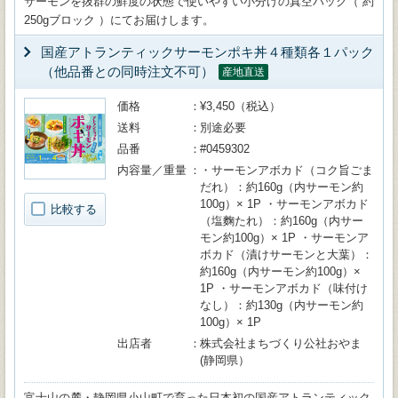
サーモンを抜群の鮮度の状態で使いやすい小分けの真空パック（ 約
250gブロック ）にてお届けします。
国産アトランティックサーモンポキ丼４種類各１パック
（他品番との同時注文不可）
産地直送
価格
¥3,450（税込）
送料
別途必要
品番
#0459302
内容量／重量
・サーモンアボカド（コク旨ごま
だれ）：約160g（内サーモン約
100g）× 1P ・サーモンアボカド
比較する
（塩麴たれ）：約160g（内サー
モン約100g）× 1P ・サーモンア
ボカド（漬けサーモンと大葉）：
約160g（内サーモン約100g）×
1P ・サーモンアボカド（味付け
なし）：約130g（内サーモン約
100g）× 1P
出店者
株式会社まちづくり公社おやま
(静岡県）
富士山の麓・静岡県小山町で育った日本初の国産アトランティック