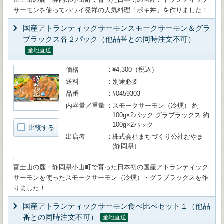
サーモンを使ってハワイ発祥の人気料理「ポキ丼」を作りました！
国産アトランティックサーモンスモークサーモン＆グラ
ブラックス各２パック（他品番との同時注文不可）
産地直送
価格
¥4,300（税込）
送料
別途必要
品番
#0459303
内容量／重量
スモークサーモン（冷燻） 約
100g×2パック グラブラックス 約
100g×2パック
比較する
出店者
株式会社まちづくり公社おやま
(静岡県）
富士山の麓・静岡県小山町で育った日本初の国産アトランティック
サーモンを使ったスモークサーモン（冷燻）・グラブラックスを作
りました！
国産アトランティックサーモン食べ比べセット１（他品
番との同時注文不可）
産地直送