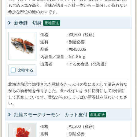
も含め人気が高く、旨味が詰まった鮭一本から一部分しか取れない
希少な部位の鮭のカマです。
新巻鮭 切身
産地直送
価格
¥3,500（税込）
送料
別途必要
品番
#0453305
内容量／重量
約1.8ｋｇ
出店者
ぐるめ食品（北海道）
比較する
北海道前浜で漁獲された秋鮭をたっぷりの塩にまぶして漬込み昔な
がらの新巻鮭を作りました。食べやすいように切身にして4分割に
して真空しています。昔ながらのしょっぱい新巻鮭を味わいくださ
い。
紅鮭スモークサーモン カット皮付
産地直送
価格
¥1,200（税込）
送料
別途必要