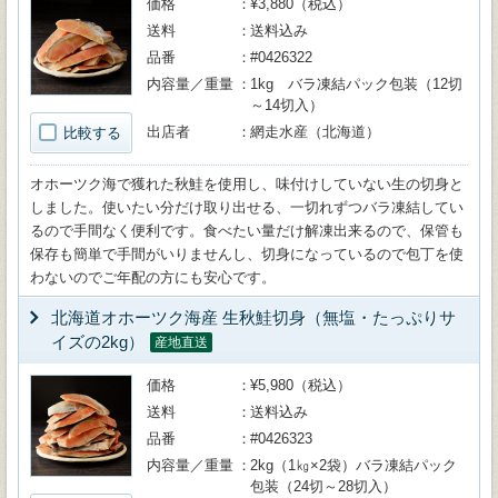
価格
¥3,880（税込）
送料
送料込み
品番
#0426322
内容量／重量
1kg バラ凍結パック包装（12切
～14切入）
出店者
網走水産（北海道）
比較する
オホーツク海で獲れた秋鮭を使用し、味付けしていない生の切身と
しました。使いたい分だけ取り出せる、一切れずつバラ凍結してい
るので手間なく便利です。食べたい量だけ解凍出来るので、保管も
保存も簡単で手間がいりませんし、切身になっているので包丁を使
わないのでご年配の方にも安心です。
北海道オホーツク海産 生秋鮭切身（無塩・たっぷりサ
イズの2kg）
産地直送
価格
¥5,980（税込）
送料
送料込み
品番
#0426323
内容量／重量
2kg（1㎏×2袋）バラ凍結パック
包装（24切～28切入）