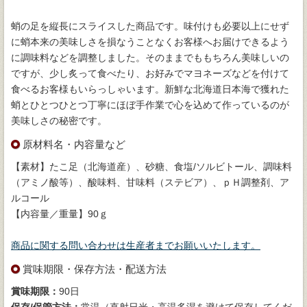
蛸の足を縦長にスライスした商品です。味付けも必要以上にせず
に蛸本来の美味しさを損なうことなくお客様へお届けできるよう
に調味料などを調整しました。そのままでももちろん美味しいの
ですが、少し炙って食べたり、お好みでマヨネーズなどを付けて
食べるお客様もいらっしゃいます。新鮮な北海道日本海で獲れた
蛸とひとつひとつ丁寧にほぼ手作業で心を込めて作っているのが
美味しさの秘密です。
原材料名・内容量など
【素材】たこ足（北海道産）、砂糖、食塩/ソルビトール、調味料
（アミノ酸等）、酸味料、甘味料（ステビア）、ｐＨ調整剤、ア
ルコール
【内容量／重量】90ｇ
商品に関する問い合わせは生産者までお願いいたします。
賞味期限・保存方法・配送方法
賞味期限：
90日
保存/保管方法：
常温（直射日光・高温多湿を避けて保存してくだ