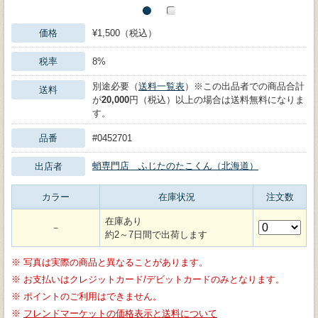
価格
¥1,500（税込）
税率
8%
別途必要（
送料一覧表
）※この出品者での商品合計
送料
が
20,000
円（税込）以上の場合は送料無料になりま
す。
品番
#0452701
蛸専門店 ふじたのたこくん（北海道）
出店者
カラー
在庫状況
注文数
在庫あり
－
約2～7日間で出荷します
※
写真は実際の商品と異なることがあります。
※
お支払いはクレジットカード/デビットカードのみとなります。
※
ポイントのご利用はできません。
※
フレンドマーケットの価格表示と送料について