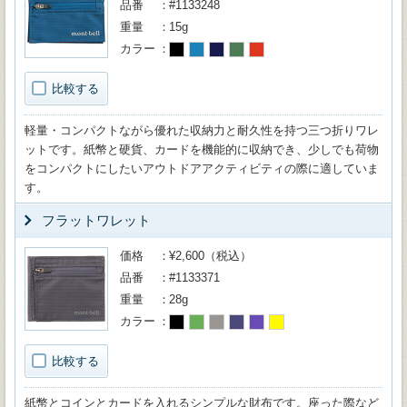
品番
#1133248
重量
15g
カラー
比較する
軽量・コンパクトながら優れた収納力と耐久性を持つ三つ折りワレ
ットです。紙幣と硬貨、カードを機能的に収納でき、少しでも荷物
をコンパクトにしたいアウトドアアクティビティの際に適していま
す。
フラットワレット
価格
¥2,600（税込）
品番
#1133371
重量
28g
カラー
比較する
紙幣とコインとカードを入れるシンプルな財布です。座った際など