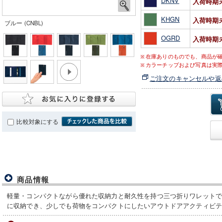
DKNV
入荷時期
KHGN
入荷時期
ブルー (CNBL)
OGRD
入荷時期
在庫ありのものでも、商品が
カラーチップおよび写真は実
ご注文のキャンセルや返
比較対象にする
商品情報
軽量・コンパクトながら優れた収納力と耐久性を持つ三つ折りワレット
に収納でき、少しでも荷物をコンパクトにしたいアウトドアアクティビ