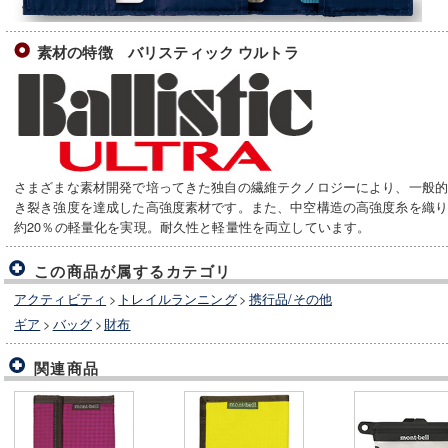
素材の特徴 バリスティック ウルトラ
さまざまな素材開発で培ってきた独自の繊維テクノロジーにより、一般的な
き裂き強度を達成した高強度素材です。また、中空構造の高強度糸を織
約20％の軽量化を実現。耐久性と軽量性を両立しています。
この商品が属するカテゴリ
アクティビティ
>
トレイルランニング
>
携行品/その他
ギア
>
バッグ
>
財布
関連商品