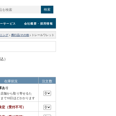
検索
ーサービス
会社概要
・採用情報
ニング
>
携行品/その他
>
トレールワレット
税込）
在庫状況
注文数
庫あり
る店舗から取り寄せるた
まで10日ほどかかります
未定（受付不可）