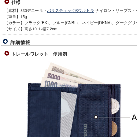
仕様
【素材】330デニール・
バリスティック®ウルトラ
ナイロン・リップストッ
【重量】15g
【カラー】ブラック(BK)、ブルー(CNBL)、ネイビー(DKNV)、ダークグリー
【サイズ】高さ10.1×幅7.2cm
詳細情報
トレールワレット 使用例