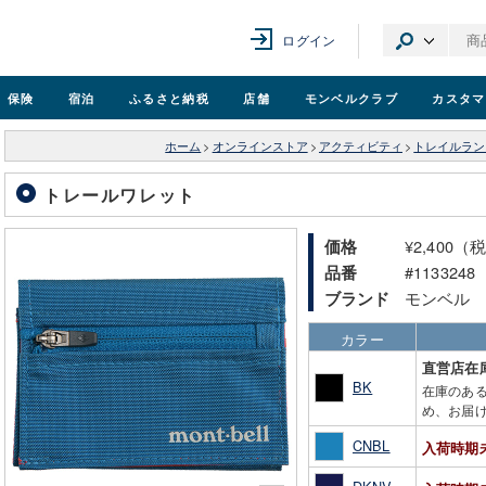
ログイン
保険
宿泊
ふるさと納税
店舗
モンベル
クラブ
カスタマ
ホーム
>
オンラインストア
>
アクティビティ
>
トレイルラン
トレールワレット
¥2,400（
価格
#1133248
品番
モンベル
ブランド
カラー
直営店在
BK
在庫のあ
め、お届け
CNBL
入荷時期