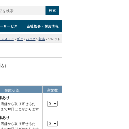
検索
ーサービス
会社概要
・採用情報
インストア
>
ギア
>
バッグ
>
財布
>
ワレット
税込）
在庫状況
注文数
庫あり
る店舗から取り寄せるた
まで10日ほどかかります
庫あり
る店舗から取り寄せるた
まで10日ほどかかります