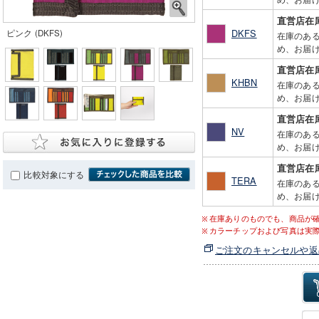
直営店在
DKFS
ピンク (DKFS)
在庫のあ
め、お届け
直営店在
KHBN
在庫のあ
め、お届け
直営店在
NV
在庫のあ
め、お届け
直営店在
比較対象にする
TERA
在庫のあ
め、お届け
在庫ありのものでも、商品が
カラーチップおよび写真は実
ご注文のキャンセルや返