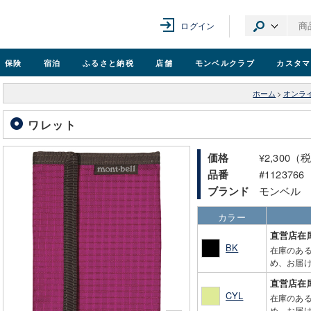
ログイン
保険
宿泊
ふるさと納税
店舗
モンベル
クラブ
カスタマ
ホーム
>
オンラ
ワレット
¥2,300（
価格
#1123766
品番
モンベル
ブランド
カラー
直営店在
BK
在庫のあ
め、お届け
直営店在
CYL
在庫のあ
め、お届け