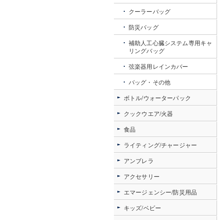
クーラーバッグ
防災バッグ
補助人工心臓システム専用キャ
リングバッグ
弦楽器用レインカバー
バッグ・その他
ボトル/ウォーターパック
クックウエア/火器
食品
ライティング/チャージャー
アンブレラ
アクセサリー
エマージェンシー/防災用品
キッズ/ベビー