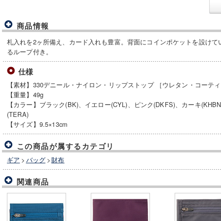
商品情報
札入れを2ヶ所備え、カード入れも豊富。背面にコインポケットを設けて
るループ付き。
仕様
【素材】330デニール・ナイロン・リップストップ ［ウレタン・コーテ
【重量】49g
【カラー】ブラック(BK)、イエロー(CYL)、ピンク(DKFS)、カーキ(KHB
(TERA)
【サイズ】9.5×13cm
この商品が属するカテゴリ
ギア
>
バッグ
>
財布
関連商品