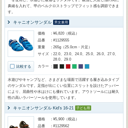
鼻緒を入れて、甲のベルクロストラップでフィット感を調節できま
す。
キャニオンサンダル
男女兼用
価格
¥6,820（税込）
品番
#1129555
重量
265g（25.0cm・片足）
サイズ
22.0、23.0、24.0、25.0、26.0、27.0、
28.0、29.0
カラー
比較する
水遊びやキャンプなど、さまざまな場面で活躍する履き込みタイプ
のサンダルです。足指が出にくい位置にスリットを設けたアッパー
により、屈曲性や水はけにも優れています。アウトソールには耐久
性の高いラバーソールを使用しています。
キャニオンサンダル Kid's 16-21
子ども用
価格
¥5,900（税込）
品番
#1129562