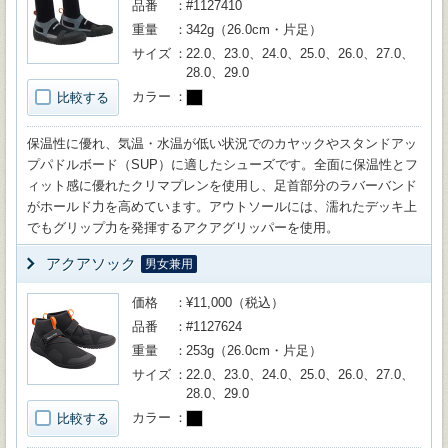
品番
#1127410
重量
342g（26.0cm・片足）
サイズ
22.0、23.0、24.0、25.0、26.0、27.0、
28.0、29.0
カラー
比較する
保温性に優れ、気温・水温が低い状況でのカヤックやスタンドアッ
プパドルボード（SUP）に適したシューズです。全面に保温性とフ
ィット感に優れたクリマプレンを使用し、足首部分のラバーバンド
がホールド力を高めています。アウトソールには、濡れたデッキ上
でもグリップ力を発揮するアクアグリッパーを使用。
アクアソック
男女兼用
価格
¥11,000（税込）
品番
#1127624
重量
253g（26.0cm・片足）
サイズ
22.0、23.0、24.0、25.0、26.0、27.0、
28.0、29.0
カラー
比較する