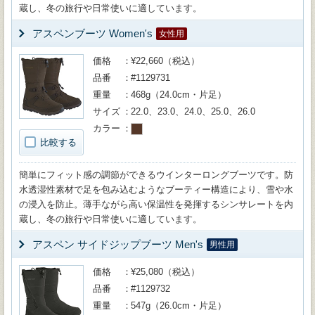
蔵し、冬の旅行や日常使いに適しています。
アスペンブーツ Women's
女性用
価格
¥22,660（税込）
品番
#1129731
重量
468g（24.0cm・片足）
サイズ
22.0、23.0、24.0、25.0、26.0
カラー
比較する
簡単にフィット感の調節ができるウインターロングブーツです。防
水透湿性素材で足を包み込むようなブーティー構造により、雪や水
の浸入を防止。薄手ながら高い保温性を発揮するシンサレートを内
蔵し、冬の旅行や日常使いに適しています。
アスペン サイドジップブーツ Men's
男性用
価格
¥25,080（税込）
品番
#1129732
重量
547g（26.0cm・片足）