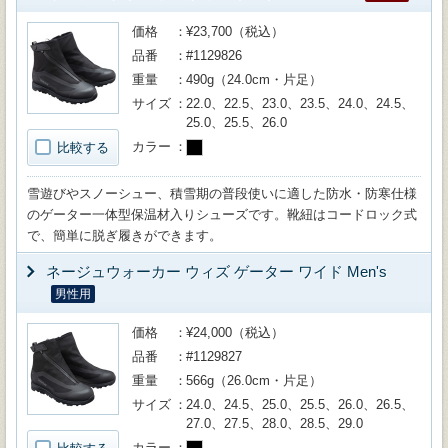
価格
¥23,700（税込）
品番
#1129826
重量
490g（24.0cm・片足）
サイズ
22.0、22.5、23.0、23.5、24.0、24.5、
25.0、25.5、26.0
カラー
比較する
雪遊びやスノーシュー、積雪期の普段使いに適した防水・防寒仕様
のゲーター一体型保温材入りシューズです。靴紐はコードロック式
で、簡単に脱ぎ履きができます。
ネージュウォーカー ウィズ ゲーター ワイド Men's
男性用
価格
¥24,000（税込）
品番
#1129827
重量
566g（26.0cm・片足）
サイズ
24.0、24.5、25.0、25.5、26.0、26.5、
27.0、27.5、28.0、28.5、29.0
カラー