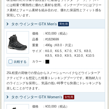
には軽量で断熱性に優れた素材を使用。インナーブーツにはフリー
ス素材とフォーム素材を組み合わせ、優れた保温性とフィット感を
実現しています。
タホ ウインター GTX Men's
男性用
価格
¥33,000（税込）
品番
#1829699
重量
490g（K8.0・片足）
サイズ
K6.0、K6.5、K7.0、K7.5、K8.0、
K8.5、K9.0、K9.5、K10.0、K10.5
カラー
比較する
25L程度の荷物での登山からスノーシューハイクなどウインターア
クティビティを想定した軽量トレッキングブーツです。断熱材入り
のライニングを採用し、気温の低い時季でも快適にトレッキングを
楽しむことができます。
タホ ウインター GTX Women's
女性用
価格
¥33,000（税込）