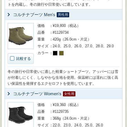
トを内蔵し、冬の旅行や日常使いに適しています。
コルチナブーツ Men's
男性用
価格
¥19,800（税込）
品番
#1129734
重量
420g（26.0cm・片足）
サイズ
24.0、25.0、26.0、27.0、28.0、29.0
カラー
比較する
冬の旅行や日常使いに適した軽量ショートブーツ。アッパーには雪
が付着しにくく、しなやかな生地を使用。保温材には濡れに強く高
い保温性を発揮するエクセロフトを使用しています。
コルチナブーツ Women's
女性用
価格
¥19,360（税込）
品番
#1129735
重量
368g（24.0cm・片足）
サイズ
22.0、23.0、24.0、25.0、26.0