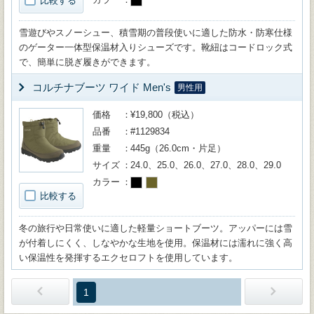
比較する
雪遊びやスノーシュー、積雪期の普段使いに適した防水・防寒仕様
のゲーター一体型保温材入りシューズです。靴紐はコードロック式
で、簡単に脱ぎ履きができます。
コルチナブーツ ワイド Men's
男性用
価格
¥19,800（税込）
品番
#1129834
重量
445g（26.0cm・片足）
サイズ
24.0、25.0、26.0、27.0、28.0、29.0
カラー
比較する
冬の旅行や日常使いに適した軽量ショートブーツ。アッパーには雪
が付着しにくく、しなやかな生地を使用。保温材には濡れに強く高
い保温性を発揮するエクセロフトを使用しています。
1