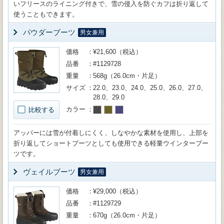
いフリースのライニング付きで、雪の侵入を防ぐカフは折り返して
使うこともできます。
パウダーブーツ
男女兼用
価格
¥21,600（税込）
品番
#1129728
重量
568g（26.0cm・片足）
サイズ
22.0、23.0、24.0、25.0、26.0、27.0、
28.0、29.0
カラー
比較する
アッパーには雪が付着しにくく、しなやかな素材を使用し、上部を
折り返してショートブーツとしても使用できる軽量ウインターブー
ツです。
ヴェイルブーツ
男女兼用
価格
¥29,000（税込）
品番
#1129729
重量
670g（26.0cm・片足）