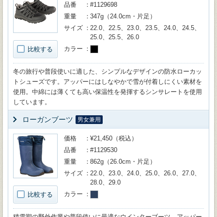
品番
#1129698
重量
347g（24.0cm・片足）
サイズ
22.0、22.5、23.0、23.5、24.0、24.5、
25.0、25.5、26.0
カラー
比較する
冬の旅行や普段使いに適した、シンプルなデザインの防水ローカッ
トシューズです。アッパーにはしなやかで雪が付着しにくい素材を
使用。中綿には薄くても高い保温性を発揮するシンサレートを使用
しています。
ローガンブーツ
男女兼用
価格
¥21,450（税込）
品番
#1129530
重量
862g（26.0cm・片足）
サイズ
22.0、23.0、24.0、25.0、26.0、27.0、
28.0、29.0
カラー
比較する
積雪期の野外作業や普段使いに最適なウインターブーツ。アッパー