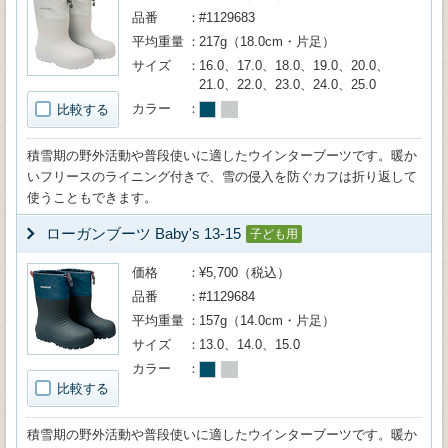
品番
#1129683
平均重量
217g（18.0cm・片足）
サイズ
16.0、17.0、18.0、19.0、20.0、
21.0、22.0、23.0、24.0、25.0
カラー
比較する
積雪期の野外活動や普段使いに適したウインターブーツです。暖か
いフリースのライニング付きで、雪の侵入を防ぐカフは折り返して
使うこともできます。
ローガンブーツ Baby's 13-15
子ども用
価格
¥5,700（税込）
品番
#1129684
平均重量
157g（14.0cm・片足）
サイズ
13.0、14.0、15.0
カラー
比較する
積雪期の野外活動や普段使いに適したウインターブーツです。暖か