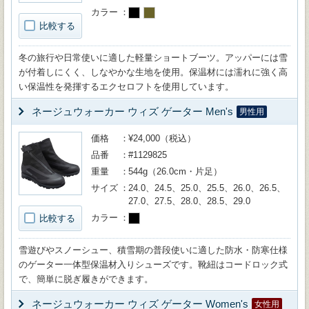
カラー
比較する
冬の旅行や日常使いに適した軽量ショートブーツ。アッパーには雪
が付着しにくく、しなやかな生地を使用。保温材には濡れに強く高
い保温性を発揮するエクセロフトを使用しています。
ネージュウォーカー ウィズ ゲーター Men's
男性用
価格
¥24,000（税込）
品番
#1129825
重量
544g（26.0cm・片足）
サイズ
24.0、24.5、25.0、25.5、26.0、26.5、
27.0、27.5、28.0、28.5、29.0
カラー
比較する
雪遊びやスノーシュー、積雪期の普段使いに適した防水・防寒仕様
のゲーター一体型保温材入りシューズです。靴紐はコードロック式
で、簡単に脱ぎ履きができます。
ネージュウォーカー ウィズ ゲーター Women's
女性用