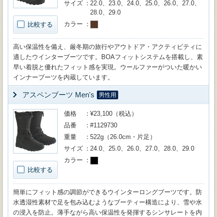
サイズ
22.0、23.0、24.0、25.0、26.0、27.0、
28.0、29.0
カラー
比較する
高い保温性を備え、厳冬期の旅行やアウトドア・アクティビティに
適したウインターブーツです。BOAフィットシステムを搭載し、素
早い着脱と優れたフィット感を実現。ウールファーがついた暖かい
インナーブーツを内蔵しています。
アスペンブーツ Men's
男性用
価格
¥23,100（税込）
品番
#1129730
重量
522g（26.0cm・片足）
サイズ
24.0、25.0、26.0、27.0、28.0、29.0
カラー
比較する
簡単にフィット感の調節ができるウインターロングブーツです。防
水透湿性素材で足を包み込むようなブーティー構造により、雪や水
の浸入を防止。薄手ながら高い保温性を発揮するシンサレートを内