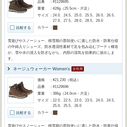
品番
#1129695
重量
428g（25.5cm・片足）
サイズ
24.0、24.5、25.0、25.5、26.0、26.5、
27.0、27.5、28.0、28.5、29.0
カラー
比較する
雪遊びやスノーシュー、積雪期の普段使いに適した防水・防寒仕様
の中綿入りシューズ。防水透湿性素材で足を包み込むブーティ構造
が、雪や水の浸入を防ぎながら、内部の湿気を効果的に放出しま
す。
ネージュウォーカー Women's
女性用
価格
¥21,230（税込）
品番
#1129696
重量
386g（24.0cm・片足）
サイズ
22.0、22.5、23.0、23.5、24.0、24.5、
25.0、25.5、26.0
カラー
比較する
雪遊びやスノーシュー、積雪期の普段使いに適した防水・防寒仕様