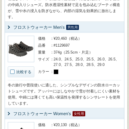
の中綿入りシューズ。防水透湿性素材で足を包み込むブーティ構造
が、雪や水の浸入を防ぎながら、内部の湿気を効果的に放出しま
す。
フロストウォーカー Men's
男性用
価格
¥20,460（税込）
品番
#1129697
重量
374g（25.5cm・片足）
サイズ
24.0、24.5、25.0、25.5、26.0、26.5、
27.0、27.5、28.0、28.5、29.0
カラー
比較する
冬の旅行や普段使いに適した、シンプルなデザインの防水ローカッ
トシューズです。アッパーにはしなやかで雪が付着しにくい素材を
使用。中綿には薄くても高い保温性を発揮するシンサレートを使用
しています。
フロストウォーカー Women's
女性用
価格
¥20,130（税込）