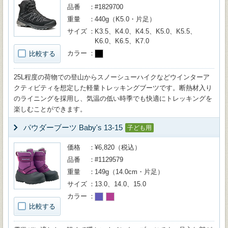
品番
#1829700
重量
440g（K5.0・片足）
サイズ
K3.5、K4.0、K4.5、K5.0、K5.5、
K6.0、K6.5、K7.0
カラー
比較する
25L程度の荷物での登山からスノーシューハイクなどウインターア
クティビティを想定した軽量トレッキングブーツです。断熱材入り
のライニングを採用し、気温の低い時季でも快適にトレッキングを
楽しむことができます。
パウダーブーツ Baby's 13-15
子ども用
価格
¥6,820（税込）
品番
#1129579
重量
149g（14.0cm・片足）
サイズ
13.0、14.0、15.0
カラー
比較する