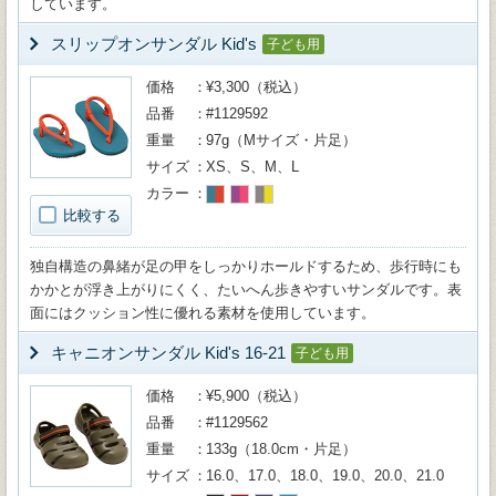
しています。
スリップオンサンダル Kid's
子ども用
価格
¥3,300（税込）
品番
#1129592
重量
97g（Mサイズ・片足）
サイズ
XS、S、M、L
カラー
比較する
独自構造の鼻緒が足の甲をしっかりホールドするため、歩行時にも
かかとが浮き上がりにくく、たいへん歩きやすいサンダルです。表
面にはクッション性に優れる素材を使用しています。
キャニオンサンダル Kid's 16-21
子ども用
価格
¥5,900（税込）
品番
#1129562
重量
133g（18.0cm・片足）
サイズ
16.0、17.0、18.0、19.0、20.0、21.0