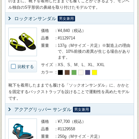
のままに、靴下を着用したままでも履くことができるよう、モンベ
ル独自のS字形状の鼻緒を取り付けたモデルです。
ロックオンサンダル
男女兼用
価格
¥4,840（税込）
品番
#1129714
重量
137g（Mサイズ・片足）※製造上の理由
で、10%前後の差異が生じる場合があり
ます。
サイズ
XS、S、M、L、XL、XXL
比較する
カラー
靴下を着用したままでも履ける「ソックオンサンダル」に、かかと
を固定するバックストラップを設けることで運動性を高めたモデル
です。
アクアグリッパー サンダル
男女兼用
価格
¥7,700（税込）
品番
#1129558
重量
250g（Mサイズ・片足）