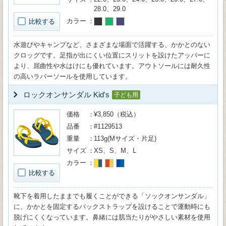
28.0、29.0
カラー
比較する
水遊びやキャンプなど、さまざまな場面で活躍する、かかとのない
クロッグです。足指が出にくい位置にスリットを設けたアッパーに
より、屈曲性や水はけにも優れています。アウトソールには耐久性
の高いラバーソールを使用しています。
ロックオンサンダル Kid's
子ども用
価格
¥3,850（税込）
品番
#1129513
重量
113g(Mサイズ・片足)
サイズ
XS、S、M、L
カラー
比較する
靴下を着用したままでも履くことができる「ソックオンサンダル」
に、かかとを固定するバックストラップを設けることで運動時にも
脱げにくくなっています。鼻緒には肌当たりがやさしい素材を使用