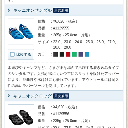
キャニオンサンダル
男女兼用
価格
¥6,820（税込）
品番
#1129555
重量
265g（25.0cm・片足）
サイズ
22.0、23.0、24.0、25.0、26.0、27.0、
28.0、29.0
カラー
比較する
水遊びやキャンプなど、さまざまな場面で活躍する履き込みタイプ
のサンダルです。足指が出にくい位置にスリットを設けたアッパー
により、屈曲性や水はけにも優れています。アウトソールには耐久
性の高いラバーソールを使用しています。
キャニオンクロッグ
男女兼用
価格
¥4,620（税込）
品番
#1129556
重量
235g（25.0cm・片足）
サイズ
22.0、23.0、24.0、25.0、26.0、27.0、