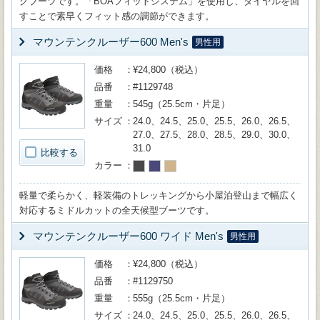
グブーツです。「BOAフィットシステム」を使用し、ダイヤルを回
すことで素早くフィット感の調節ができます。
マウンテンクルーザー600 Men's
男性用
価格
¥24,800（税込）
品番
#1129748
重量
545g（25.5cm・片足）
サイズ
24.0、24.5、25.0、25.5、26.0、26.5、
27.0、27.5、28.0、28.5、29.0、30.0、
31.0
比較する
カラー
軽量で柔らかく、軽装備のトレッキングから小屋泊登山まで幅広く
対応するミドルカットの全天候型ブーツです。
マウンテンクルーザー600 ワイド Men's
男性用
価格
¥24,800（税込）
品番
#1129750
重量
555g（25.5cm・片足）
サイズ
24.0、24.5、25.0、25.5、26.0、26.5、