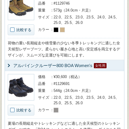
品番
#1129746
重量
573g（24.0cm・片足）
サイズ
22.0、22.5、23.0、23.5、24.0、24.5、
25.0、25.5、26.0
カラー
比較する
荷物の重い長期縦走や積雪量の少ない冬季トレッキングに適した全
天候型レザーブーツ。柔らかい履き心地と高い安定感を両立するデ
ザインが、スムーズな足運びを可能にします。
アルパインクルーザー800 BOA Women's
女性用
価格
¥30,600（税込）
品番
#1129691
重量
544g（24.0cm・片足）
サイズ
22.0、22.5、23.0、23.5、24.0、24.5、
25.0、25.5、26.0
カラー
比較する
夏場の長期縦走やトレッキングなどに適した全天候型のトレッキン