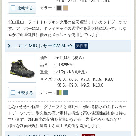
27.0、27.5、28.0、28.5、29.0
カラー
比較する
低山登山、ライトトレッキング用の全天候型ミドルカットブーツで
す。アッパーには、ドライテックの透湿性を最大限に活かす、しな
やかで耐摩耗性に優れたメッシュを使用しています。
エルド MID レザー GV Men's
男性用
価格
¥31,000（税込）
品番
#1829520
重量
415g（K8.0片足）
サイズ
K6.0、K6.5、K7.0、K7.5、K8.0、
K8.5、K9.0、K9.5、K10.0
カラー
比較する
しなやかかつ軽量、グリップ力と運動性に優れる防水のミドルカッ
トブーツです。耐久性の高い素材と構造で高い保護性能も併せ持っ
ています。25L程度の荷物を背負いながら、岩場やぬかるみなど
様々な路面状況に遭遇する登山で真価を発揮します。