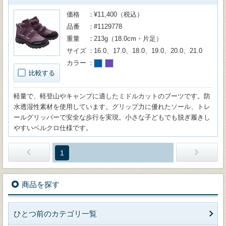
価格
¥11,400（税込）
品番
#1129778
重量
213g（18.0cm・片足）
サイズ
16.0、17.0、18.0、19.0、20.0、21.0
カラー
比較する
軽量で、軽登山やキャンプに適したミドルカットのブーツです。防
水透湿性素材を使用しています。グリップ力に優れたソール、トレ
ールグリッパーで安全な歩行を実現。小さな子どもでも脱ぎ履きし
やすいベルクロ仕様です。
1
商品を探す
ひとつ前のカテゴリ一覧