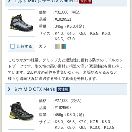
エルド MID レザー GV Women's
女性用
価格
¥31,000（税込）
品番
#1829521
重量
345g（K5.0片足）
サイズ
K4.0、K4.5、K5.0、K5.5、K6.0、
K6.5、K7.0
カラー
比較する
しなやかかつ軽量、グリップ力と運動性に優れる防水のミドルカッ
トブーツです。耐久性の高い素材と構造で高い保護性能も併せ持っ
ています。25L程度の荷物を背負いながら、岩場やぬかるみなど
様々な路面状況に遭遇する登山で真価を発揮します。
タホ MID GTX Men's
男性用
価格
¥27,000（税込）
品番
#1829697
重量
456g（K8.0片足）
サイズ
K6.0、K6.5、K7.0、K7.5、K8.0、
K8.5、K9.0、K9.5、K10.0、K10.5