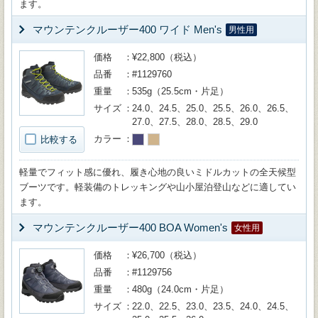
ます。
マウンテンクルーザー400 ワイド Men's
男性用
価格
¥22,800（税込）
品番
#1129760
重量
535g（25.5cm・片足）
サイズ
24.0、24.5、25.0、25.5、26.0、26.5、
27.0、27.5、28.0、28.5、29.0
カラー
比較する
軽量でフィット感に優れ、履き心地の良いミドルカットの全天候型
ブーツです。軽装備のトレッキングや山小屋泊登山などに適してい
ます。
マウンテンクルーザー400 BOA Women's
女性用
価格
¥26,700（税込）
品番
#1129756
重量
480g（24.0cm・片足）
サイズ
22.0、22.5、23.0、23.5、24.0、24.5、