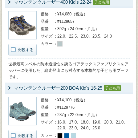
マウンテンクルーザー400 Kid's 22-24
子ども用
価格
¥14,080（税込）
品番
#1129657
重量
392g（24.0cm・片足）
サイズ
22.0、22.5、23.0、23.5、24.0
カラー
比較する
世界最高レベルの防水透湿性を誇るゴアテックスファブリクスをア
ッパーに使用した、縦走登山にも対応する本格的な子ども用ブーツ
です。
マウンテンクルーザー200 BOA Kid's 16-25
子ども用
価格
¥14,100（税込）
品番
#1129776
重量
287g（22.0cm・片足）
サイズ
16.0、17.0、18.0、19.0、20.0、21.0、
22.0、23.0、24.0、25.0
カラー
比較する