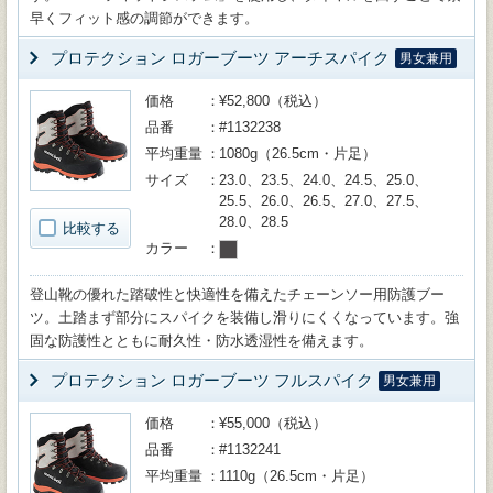
早くフィット感の調節ができます。
プロテクション ロガーブーツ アーチスパイク
男女兼用
価格
¥52,800（税込）
品番
#1132238
平均重量
1080g（26.5cm・片足）
サイズ
23.0、23.5、24.0、24.5、25.0、
25.5、26.0、26.5、27.0、27.5、
28.0、28.5
比較する
カラー
登山靴の優れた踏破性と快適性を備えたチェーンソー用防護ブー
ツ。土踏まず部分にスパイクを装備し滑りにくくなっています。強
固な防護性とともに耐久性・防水透湿性を備えます。
プロテクション ロガーブーツ フルスパイク
男女兼用
価格
¥55,000（税込）
品番
#1132241
平均重量
1110g（26.5cm・片足）