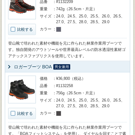
品番
#1132209
重量
742g（26.5cm・片足）
サイズ
24.0、24.5、25.0、25.5、26.0、26.5、
27.0、27.5、28.0、28.5、29.0
カラー
比較する
登山靴で培われた素材や機能を元に作られた林業作業用ブーツで
す。独自開発のアウトソールや世界最高レベルの防水透湿性素材ゴ
アテックスファブリクスを使用しています。
ロガーブーツ BOA
男女兼用
価格
¥36,800（税込）
品番
#1132258
重量
756g（26.5cm・片足）
サイズ
24.0、24.5、25.0、25.5、26.0、26.5、
27.0、27.5、28.0、28.5、29.0
カラー
比較する
登山靴で培われた素材や機能を元に作られた林業作業用ブーツで
す。「BOAフィットシステム」を使用し、ダイヤルを回すことで素