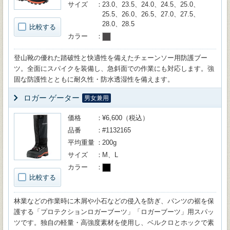
サイズ
23.0、23.5、24.0、24.5、25.0、
25.5、26.0、26.5、27.0、27.5、
28.0、28.5
比較する
カラー
登山靴の優れた踏破性と快適性を備えたチェーンソー用防護ブー
ツ。全面にスパイクを装備し、急斜面での作業にも対応します。強
固な防護性とともに耐久性・防水透湿性を備えます。
ロガー ゲーター
男女兼用
価格
¥6,600（税込）
品番
#1132165
平均重量
200g
サイズ
M、L
カラー
比較する
林業などの作業時に木屑や小石などの侵入を防ぎ、パンツの裾を保
護する「プロテクションロガーブーツ」「ロガーブーツ」用スパッ
ツです。独自の軽量・高強度素材を使用し、ベルクロとホックで素