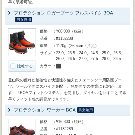
早く装着可能。
プロテクション ロガーブーツ フルスパイク BOA
男女兼用
価格
¥60,000（税込）
品番
#1132288
重量
1170g（26.5cm・片足）
サイズ
23.0、23.5、24.0、24.5、25.0、25.5、
26.0、26.5、27.0、27.5、28.0、28.5
カラー
比較する
登山靴の優れた踏破性と快適性を備えたチェーンソー用防護ブー
ツ。ソール全面にスパイクを配し、急斜面での作業にも対応しま
す。「BOAフィットシステム」を使用し、ダイヤルを回すことで素
早くフィット感の調節ができます。
プロテクション ワーカー BOA
男女兼用
価格
¥16,800（税込）
品番
#1132289