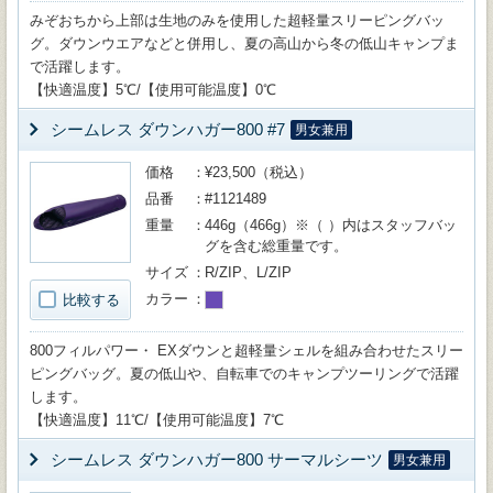
みぞおちから上部は生地のみを使用した超軽量スリーピングバッ
グ。ダウンウエアなどと併用し、夏の高山から冬の低山キャンプま
で活躍します。
【快適温度】5℃/【使用可能温度】0℃
シームレス ダウンハガー800 #7
男女兼用
価格
¥23,500（税込）
品番
#1121489
重量
446g（466g）※（ ）内はスタッフバッ
グを含む総重量です。
サイズ
R/ZIP、L/ZIP
カラー
比較する
800フィルパワー・ EXダウンと超軽量シェルを組み合わせたスリー
ピングバッグ。夏の低山や、自転車でのキャンプツーリングで活躍
します。
【快適温度】11℃/【使用可能温度】7℃
シームレス ダウンハガー800 サーマルシーツ
男女兼用