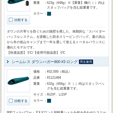
重量
623g（648g）※【重量】欄の（ ）内は
スタッフバッグを含む総重量です。
カラー
比較する
ダウンの片寄りを防ぐための隔壁を廃した、画期的な「スパイダー
バッフルシステム」を搭載した防水スリーピングバッグ。夏の高山
から冬の低山キャンプまで一年を通して使えるトータルバランスに
優れたモデルです。
【快適温度】 5℃/【使用可能温度】 0℃
シームレス ダウンハガー800 #3 ロング
男女兼用
価格
¥32,000（税込）
品番
#1121494
重量
632g（656g）※（ ）内はスタッフバッ
グを含む総重量です。
サイズ
R/ZIP、L/ZIP
カラー
比較する
800フィルパワー・ EXダウンと超軽量シェルを組み合わせたスリー