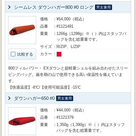
シームレス ダウンハガー800 #0 ロング
男女兼用
価格
¥54,000（税込）
品番
#1121491
重量
1266g（1298g）※（ ）内はスタッフバ
ッグを含む総重量です。
サイズ
R/ZIP、L/ZIP
カラー
比較する
800フィルパワー・ EXダウンと超軽量シェルを組み合わせたスリー
ピングバッグ。厳冬期の山で使用できる高い保温性を備えていま
す。
【快適温度】-8℃/【使用可能温度】-15℃
ダウンハガー650 #0
男女兼用
価格
¥44,000（税込）
品番
#1121379
重量
1,350g（1,390g）※（ ）内はスタッフ
バッグを含む総重量です。