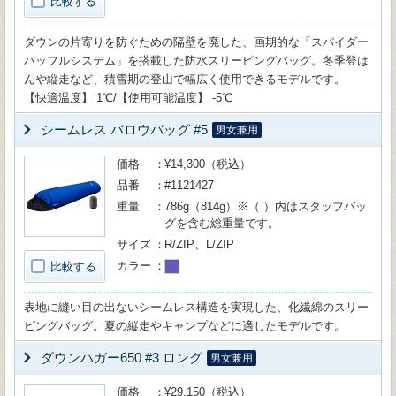
比較する
ダウンの片寄りを防ぐための隔壁を廃した、画期的な「スパイダー
バッフルシステム」を搭載した防水スリーピングバッグ。冬季登は
んや縦走など、積雪期の登山で幅広く使用できるモデルです。
【快適温度】 1℃/【使用可能温度】 -5℃
シームレス バロウバッグ #5
男女兼用
価格
¥14,300（税込）
品番
#1121427
重量
786g（814g）※（ ）内はスタッフバッ
グを含む総重量です。
サイズ
R/ZIP、L/ZIP
カラー
比較する
表地に縫い目の出ないシームレス構造を実現した、化繊綿のスリー
ピングバッグ。夏の縦走やキャンプなどに適したモデルです。
ダウンハガー650 #3 ロング
男女兼用
価格
¥29,150（税込）