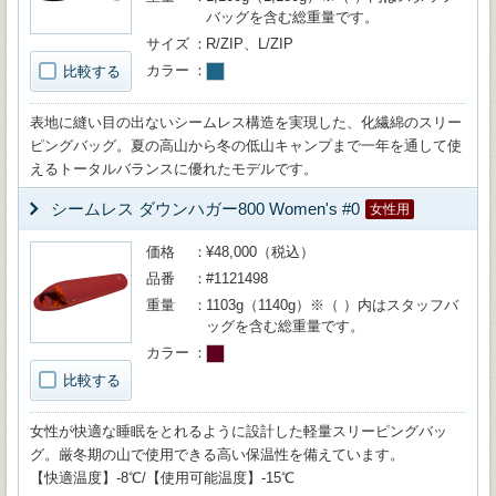
バッグを含む総重量です。
サイズ
R/ZIP、L/ZIP
カラー
比較する
表地に縫い目の出ないシームレス構造を実現した、化繊綿のスリー
ピングバッグ。夏の高山から冬の低山キャンプまで一年を通して使
えるトータルバランスに優れたモデルです。
シームレス ダウンハガー800 Women's #0
女性用
価格
¥48,000（税込）
品番
#1121498
重量
1103g（1140g）※（ ）内はスタッフバ
ッグを含む総重量です。
カラー
比較する
女性が快適な睡眠をとれるように設計した軽量スリーピングバッ
グ。厳冬期の山で使用できる高い保温性を備えています。
【快適温度】-8℃/【使用可能温度】-15℃