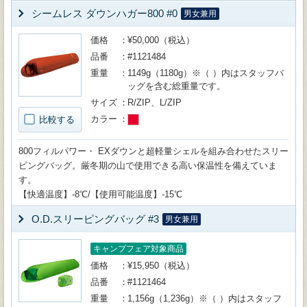
シームレス ダウンハガー800 #0
男女兼用
価格
¥50,000（税込）
品番
#1121484
重量
1149g（1180g）※（ ）内はスタッフバ
ッグを含む総重量です。
サイズ
R/ZIP、L/ZIP
カラー
比較する
800フィルパワー・ EXダウンと超軽量シェルを組み合わせたスリー
ピングバッグ。厳冬期の山で使用できる高い保温性を備えていま
す。
【快適温度】-8℃/【使用可能温度】-15℃
O.D.スリーピングバッグ #3
男女兼用
キャンプフェア対象商品
価格
¥15,950（税込）
品番
#1121464
重量
1,156g（1,236g）※（ ）内はスタッフ