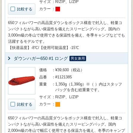
サイズ
R/ZIP、L/ZIP
カラー
比較する
650フィルパワーの高品質ダウンをボックス構造で封入し、軽量コ
ンパクトながら高い保温性を備えたスリーピングバッグ。国内の
3,000m級の冬山で使用できる保温性を備え、冬季キャンプなどでも
活躍するモデルです。
【快適温度】-8℃/【使用可能温度】-15℃
ダウンハガー650 #1 ロング
男女兼用
価格
¥39,600（税込）
品番
#1121385
重量
1,350g（1,390g）※（ ）内はスタッフ
バッグを含む総重量です。
サイズ
R/ZIP、L/ZIP
カラー
比較する
650フィルパワーの高品質ダウンをボックス構造で封入し、軽量コ
ンパクトながら高い保温性を備えたスリーピングバッグ。国内
2,000m級の冬山で幅広く使用できる保温力を備え、冬季のキャンプ