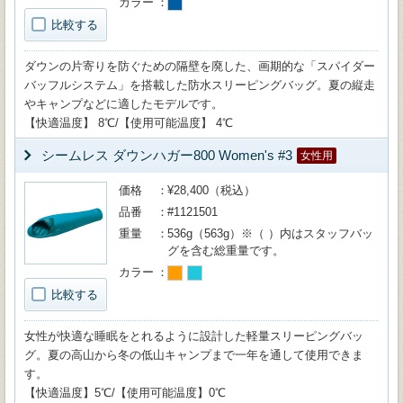
カラー
比較する
ダウンの片寄りを防ぐための隔壁を廃した、画期的な「スパイダー
バッフルシステム」を搭載した防水スリーピングバッグ。夏の縦走
やキャンプなどに適したモデルです。
【快適温度】 8℃/【使用可能温度】 4℃
シームレス ダウンハガー800 Women's #3
女性用
価格
¥28,400（税込）
品番
#1121501
重量
536g（563g）※（ ）内はスタッフバッ
グを含む総重量です。
カラー
比較する
女性が快適な睡眠をとれるように設計した軽量スリーピングバッ
グ。夏の高山から冬の低山キャンプまで一年を通して使用できま
す。
【快適温度】5℃/【使用可能温度】0℃