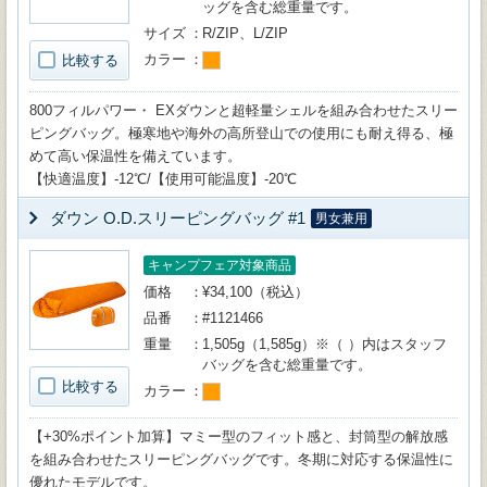
ッグを含む総重量です。
サイズ
R/ZIP、L/ZIP
カラー
比較する
800フィルパワー・ EXダウンと超軽量シェルを組み合わせたスリー
ピングバッグ。極寒地や海外の高所登山での使用にも耐え得る、極
めて高い保温性を備えています。
【快適温度】-12℃/【使用可能温度】-20℃
ダウン O.D.スリーピングバッグ #1
男女兼用
キャンプフェア対象商品
価格
¥34,100（税込）
品番
#1121466
重量
1,505g（1,585g）※（ ）内はスタッフ
バッグを含む総重量です。
比較する
カラー
【+30%ポイント加算】マミー型のフィット感と、封筒型の解放感
を組み合わせたスリーピングバッグです。冬期に対応する保温性に
優れたモデルです。