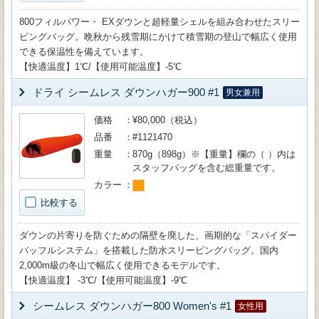
800フィルパワー・ EXダウンと超軽量シェルを組み合わせたスリー
ピングバッグ。晩秋から残雪期にかけて積雪期の登山で幅広く使用
できる保温性を備えています。
【快適温度】1℃/【使用可能温度】-5℃
ドライ シームレス ダウンハガー900 #1
男女兼用
価格
¥80,000（税込）
品番
#1121470
重量
870g（898g）※【重量】欄の（ ）内は
スタッフバッグを含む総重量です。
カラー
比較する
ダウンの片寄りを防ぐための隔壁を廃した、画期的な「スパイダー
バッフルシステム」を搭載した防水スリーピングバッグ。国内
2,000m級の冬山で幅広く使用できるモデルです。
【快適温度】 -3℃/【使用可能温度】-9℃
シームレス ダウンハガー800 Women's #1
女性用