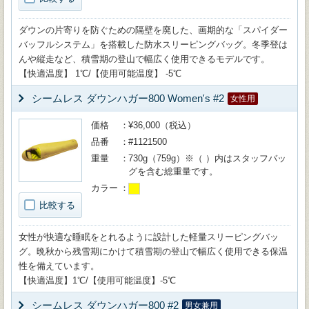
ダウンの片寄りを防ぐための隔壁を廃した、画期的な「スパイダー
バッフルシステム」を搭載した防水スリーピングバッグ。冬季登は
んや縦走など、積雪期の登山で幅広く使用できるモデルです。
【快適温度】 1℃/【使用可能温度】 -5℃
シームレス ダウンハガー800 Women's #2
女性用
価格
¥36,000（税込）
品番
#1121500
重量
730g（759g）※（ ）内はスタッフバッ
グを含む総重量です。
カラー
比較する
女性が快適な睡眠をとれるように設計した軽量スリーピングバッ
グ。晩秋から残雪期にかけて積雪期の登山で幅広く使用できる保温
性を備えています。
【快適温度】1℃/【使用可能温度】-5℃
シームレス ダウンハガー800 #2
男女兼用