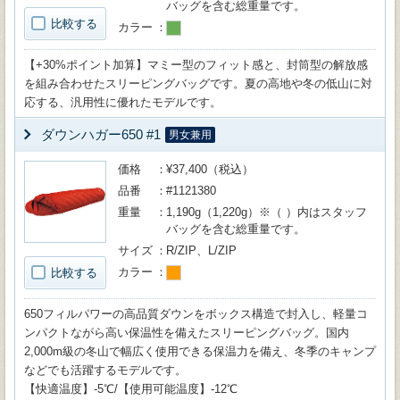
バッグを含む総重量です。
比較する
カラー
【+30%ポイント加算】マミー型のフィット感と、封筒型の解放感
を組み合わせたスリーピングバッグです。夏の高地や冬の低山に対
応する、汎用性に優れたモデルです。
ダウンハガー650 #1
男女兼用
価格
¥37,400（税込）
品番
#1121380
重量
1,190g（1,220g）※（ ）内はスタッフ
バッグを含む総重量です。
サイズ
R/ZIP、L/ZIP
カラー
比較する
650フィルパワーの高品質ダウンをボックス構造で封入し、軽量コ
ンパクトながら高い保温性を備えたスリーピングバッグ。国内
2,000m級の冬山で幅広く使用できる保温力を備え、冬季のキャンプ
などでも活躍するモデルです。
【快適温度】-5℃/【使用可能温度】-12℃