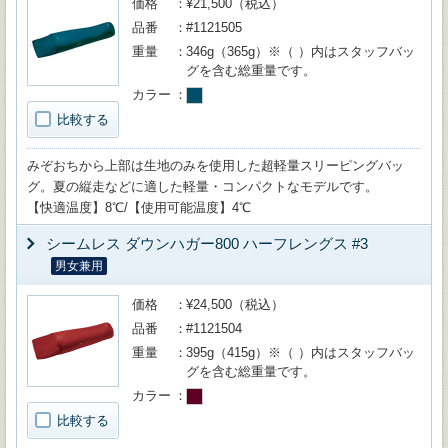
価格
¥21,500（税込）
品番
#1121505
重量
346g（365g）※（ ）内はスタッフバッ
グを含む総重量です。
カラー
比較する
みぞおちから上部は生地のみを使用した超軽量スリーピングバッ
グ。夏の縦走などに適した軽量・コンパクトなモデルです。
【快適温度】8℃/【使用可能温度】4℃
シームレス ダウンハガー800 ハーフレングス #3
男女兼用
価格
¥24,500（税込）
品番
#1121504
重量
395g（415g）※（ ）内はスタッフバッ
グを含む総重量です。
カラー
比較する