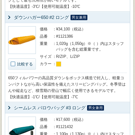
グとして最も汎用性が高いモデルです。
【快適温度】-3℃/【使用可能温度】-10℃
ダウンハガー650 #2 ロング
男女兼用
価格
¥34,100（税込）
品番
#1121386
重量
1,020g（1,050g）※（ ）内はスタッフ
バッグを含む総重量です。
サイズ
R/ZIP、L/ZIP
カラー
比較する
650フィルパワーの高品質ダウンをボックス構造で封入し、軽量コ
ンパクトながら高い保温性を備えたスリーピングバッグ。冬季登は
んや縦走など、積雪期の登山で幅広く使用できるモデルです。
【快適温度】-1℃/【使用可能温度】-7℃
シームレス バロウバッグ #3 ロング
男女兼用
価格
¥17,600（税込）
品番
#1121432
重量
1,100g（1,130g）※（ ）内はスタッフ