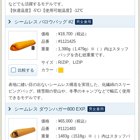
などでも活躍するモデルです。
【快適温度】-5℃/【使用可能温度】-12℃
シームレス バロウバッグ #2
男女兼用
価格
¥18,700（税込）
品番
#1121425
重量
1,390g（1,479g）※（ ）内はスタッフ
バッグを含む総重量です。
サイズ
R/ZIP、L/ZIP
カラー
比較する
表地に縫い目の出ないシームレス構造を実現した、化繊綿のスリー
ピングバッグ。積雪期の登山や、冬季のキャンプなどで幅広く使用
できるモデルです。
シームレス ダウンハガー800 EXP.
男女兼用
価格
¥65,000（税込）
品番
#1121483
重量
1483g（1518g）※（ ）内はスタッフバ