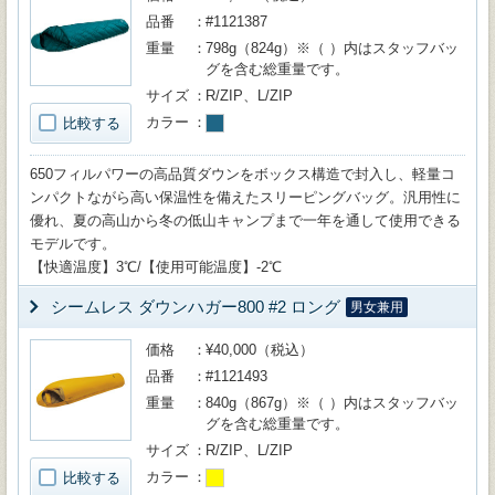
品番
#1121387
重量
798g（824g）※（ ）内はスタッフバッ
グを含む総重量です。
サイズ
R/ZIP、L/ZIP
カラー
比較する
650フィルパワーの高品質ダウンをボックス構造で封入し、軽量コ
ンパクトながら高い保温性を備えたスリーピングバッグ。汎用性に
優れ、夏の高山から冬の低山キャンプまで一年を通して使用できる
モデルです。
【快適温度】3℃/【使用可能温度】-2℃
シームレス ダウンハガー800 #2 ロング
男女兼用
価格
¥40,000（税込）
品番
#1121493
重量
840g（867g）※（ ）内はスタッフバッ
グを含む総重量です。
サイズ
R/ZIP、L/ZIP
カラー
比較する