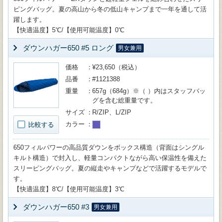
ピングバッグ。夏の高山から冬の低山キャンプまで一年を通して活
躍します。
【快適温度】5℃/【使用可能温度】0℃
ダウンハガー650 #5 ロング
男女兼用
価格
¥23,650（税込）
品番
#1121388
重量
657g（684g）※（ ）内はスタッフバッ
グを含む総重量です。
サイズ
R/ZIP、L/ZIP
カラー
比較する
650フィルパワーの高品質ダウンをボックス構造（背面はシングル
キルト構造）で封入し、軽量コンパクトながら高い保温性を備えた
スリーピングバッグ。夏の縦走やキャンプなどで活躍するモデルで
す。
【快適温度】8℃/【使用可能温度】3℃
ダウンハガー650 #3
男女兼用