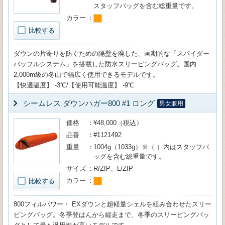
スタッフバッグを含む総重量です。
カラー
比較する
ダウンの片寄りを防ぐための隔壁を廃した、画期的な「スパイダー
バッフルシステム」を搭載した防水スリーピングバッグ。国内
2,000m級の冬山で幅広く使用できるモデルです。
【快適温度】 -3℃/【使用可能温度】 -9℃
シームレス ダウンハガー800 #1 ロング
男女兼用
価格
¥48,000（税込）
品番
#1121492
重量
1004g（1033g）※（ ）内はスタッフバ
ッグを含む総重量です。
サイズ
R/ZIP、L/ZIP
カラー
比較する
800フィルパワー・ EXダウンと超軽量シェルを組み合わせたスリー
ピングバッグ。冬季登はんから縦走まで、冬季のスリーピングバッ