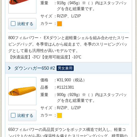
重量
918g（945g）※（ ）内はスタッフバッ
グを含む総重量です。
サイズ
R/ZIP、L/ZIP
カラー
比較する
800フィルパワー・ EXダウンと超軽量シェルを組み合わせたスリー
ピングバッグ。冬季登はんから縦走まで、冬季のスリーピングバッ
グとして最も汎用性が高いモデルです。
【快適温度】-3℃/【使用可能温度】-10℃
ダウンハガー650 #2
男女兼用
価格
¥31,900（税込）
品番
#1121381
重量
900g（928g）※（ ）内はスタッフバッ
グを含む総重量です。
サイズ
R/ZIP、L/ZIP
カラー
比較する
650フィルパワーの高品質ダウンをボックス構造で封入し、軽量コ
ンパクトながら高い保温性を備えたスリーピングバッグ。積雪期の