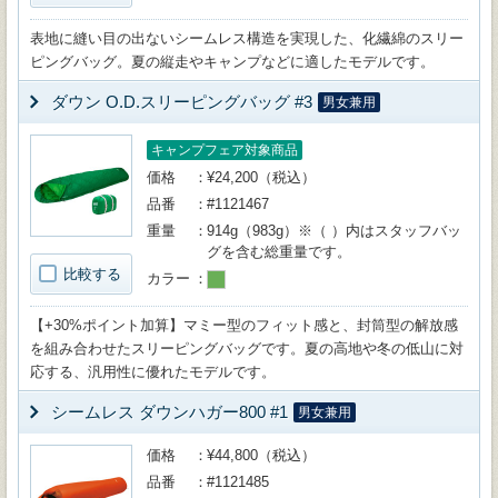
表地に縫い目の出ないシームレス構造を実現した、化繊綿のスリー
ピングバッグ。夏の縦走やキャンプなどに適したモデルです。
ダウン O.D.スリーピングバッグ #3
男女兼用
キャンプフェア対象商品
価格
¥24,200（税込）
品番
#1121467
重量
914g（983g）※（ ）内はスタッフバッ
グを含む総重量です。
比較する
カラー
【+30%ポイント加算】マミー型のフィット感と、封筒型の解放感
を組み合わせたスリーピングバッグです。夏の高地や冬の低山に対
応する、汎用性に優れたモデルです。
シームレス ダウンハガー800 #1
男女兼用
価格
¥44,800（税込）
品番
#1121485