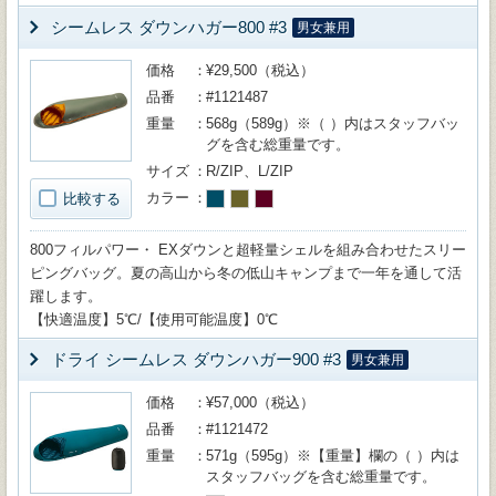
シームレス ダウンハガー800 #3
男女兼用
価格
¥29,500（税込）
品番
#1121487
重量
568g（589g）※（ ）内はスタッフバッ
グを含む総重量です。
サイズ
R/ZIP、L/ZIP
カラー
比較する
800フィルパワー・ EXダウンと超軽量シェルを組み合わせたスリー
ピングバッグ。夏の高山から冬の低山キャンプまで一年を通して活
躍します。
【快適温度】5℃/【使用可能温度】0℃
ドライ シームレス ダウンハガー900 #3
男女兼用
価格
¥57,000（税込）
品番
#1121472
重量
571g（595g）※【重量】欄の（ ）内は
スタッフバッグを含む総重量です。