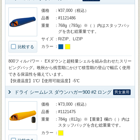
価格
¥37,000（税込）
品番
#1121486
重量
768g（793g）※（ ）内はスタッフバッ
グを含む総重量です。
サイズ
R/ZIP、L/ZIP
カラー
比較する
800フィルパワー・ EXダウンと超軽量シェルを組み合わせたスリー
ピングバッグ。晩秋から残雪期にかけて積雪期の登山で幅広く使用
できる保温性を備えています。
【快適温度】1℃/【使用可能温度】-5℃
ドライ シームレス ダウンハガー900 #2 ロング
男女兼用
価格
¥73,000（税込）
品番
#1121475
重量
784g（812g）※【重量】欄の（ ）内は
スタッフバッグを含む総重量です。
カラー