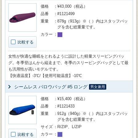
価格
¥43,000（税込）
品番
#1121499
重量
878g（913g）※（ ）内はスタッフバッ
グを含む総重量です。
カラー
比較する
女性が快適な睡眠をとれるように設計した軽量スリーピングバッ
グ。冬季登はんから縦走まで、冬季のスリーピングバッグとして最
も汎用性が高いモデルです。
【快適温度】-3℃/【使用可能温度】-10℃
シームレス バロウバッグ #5 ロング
男女兼用
価格
¥15,400（税込）
品番
#1121433
重量
912g（940g）※（ ）内はスタッフバッ
グを含む総重量です。
サイズ
R/ZIP、L/ZIP
カラー
比較する