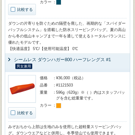
カラー
比較する
ダウンの片寄りを防ぐための隔壁を廃した、画期的な「スパイダー
バッフルシステム」を搭載した防水スリーピングバッグ。夏の高山
から冬の低山キャンプまで一年を通して使えるトータルバランスに
優れたモデルです。
【快適温度】 5℃/【使用可能温度】 0℃
シームレス ダウンハガー800 ハーフレングス #1
男女兼用
価格
¥36,000（税込）
品番
#1121503
重量
596g（620g）※（ ）内はスタッフバッ
グを含む総重量です。
カラー
比較する
みぞおちから上部は生地のみを使用した超軽量スリーピングバッ
グ。ダウンウエアなどと併用し、冬季登山でも使用できます。