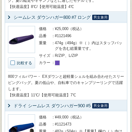
グ。夏の縦走やキャンプなどに適したモデルです。
【快適温度】8℃/【使用可能温度】4℃
シームレス ダウンハガー800 #7 ロング
男女兼用
価格
¥25,000（税込）
品番
#1121496
重量
474g（494g）※（ ）内はスタッフバッ
グを含む総重量です。
サイズ
R/ZIP、L/ZIP
カラー
比較する
800フィルパワー・ EXダウンと超軽量シェルを組み合わせたスリー
ピングバッグ。夏の低山や、自転車でのキャンプツーリングで活躍
します。
【快適温度】11℃/【使用可能温度】7℃
ドライ シームレス ダウンハガー900 #5
男女兼用
価格
¥49,000（税込）
品番
#1121473
重量
482g（504g）※【重量】欄の（ ）内は