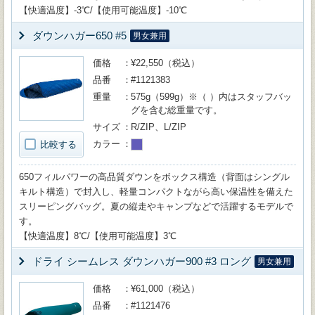
【快適温度】-3℃/【使用可能温度】-10℃
ダウンハガー650 #5
男女兼用
価格
¥22,550（税込）
品番
#1121383
重量
575g（599g）※（ ）内はスタッフバッ
グを含む総重量です。
サイズ
R/ZIP、L/ZIP
カラー
比較する
650フィルパワーの高品質ダウンをボックス構造（背面はシングル
キルト構造）で封入し、軽量コンパクトながら高い保温性を備えた
スリーピングバッグ。夏の縦走やキャンプなどで活躍するモデルで
す。
【快適温度】8℃/【使用可能温度】3℃
ドライ シームレス ダウンハガー900 #3 ロング
男女兼用
価格
¥61,000（税込）
品番
#1121476