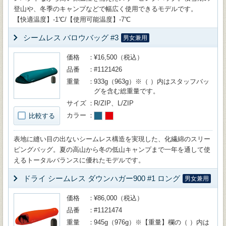
登山や、冬季のキャンプなどで幅広く使用できるモデルです。
【快適温度】-1℃/【使用可能温度】-7℃
シームレス バロウバッグ #3
男女兼用
価格
¥16,500（税込）
品番
#1121426
重量
933g（963g）※（ ）内はスタッフバッ
グを含む総重量です。
サイズ
R/ZIP、L/ZIP
カラー
比較する
表地に縫い目の出ないシームレス構造を実現した、化繊綿のスリー
ピングバッグ。夏の高山から冬の低山キャンプまで一年を通して使
えるトータルバランスに優れたモデルです。
ドライ シームレス ダウンハガー900 #1 ロング
男女兼用
価格
¥86,000（税込）
品番
#1121474
重量
945g（976g）※【重量】欄の（ ）内は