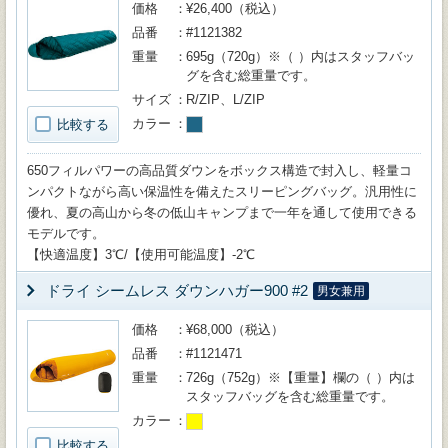
価格
¥26,400（税込）
品番
#1121382
重量
695g（720g）※（ ）内はスタッフバッ
グを含む総重量です。
サイズ
R/ZIP、L/ZIP
カラー
比較する
650フィルパワーの高品質ダウンをボックス構造で封入し、軽量コ
ンパクトながら高い保温性を備えたスリーピングバッグ。汎用性に
優れ、夏の高山から冬の低山キャンプまで一年を通して使用できる
モデルです。
【快適温度】3℃/【使用可能温度】-2℃
ドライ シームレス ダウンハガー900 #2
男女兼用
価格
¥68,000（税込）
品番
#1121471
重量
726g（752g）※【重量】欄の（ ）内は
スタッフバッグを含む総重量です。
カラー
比較する