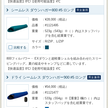
【快適温度】8℃/【使用可能温度】4℃
シームレス ダウンハガー800 #5 ロング
男女兼用
価格
¥28,000（税込）
品番
#1121495
重量
523g（543g）※（ ）内はスタッフバッ
グを含む総重量です。
サイズ
R/ZIP、L/ZIP
カラー
比較する
800フィルパワー・ EXダウンと超軽量シェルを組み合わせたスリー
ピングバッグ。夏の縦走やキャンプなどに適しています。
【快適温度】8℃/【使用可能温度】4℃
ドライ シームレス ダウンハガー900 #5 ロング
男女兼用
価格
¥54,000（税込）
品番
#1121477
重量
533g（554g）※【重量】欄の（ ）内は
スタッフバッグを含む総重量です。