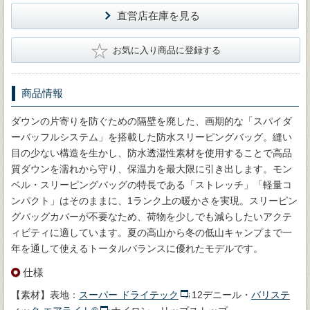
直営店在庫を見る
★
お気に入り商品に登録する
商品情報
ダウンの片寄りを防ぐための隔壁を廃した、画期的な「スパイダ
ーバッフルシステム」を搭載した防水スリーピングバッグ。縫い
目の少ない構造を生かし、防水透湿性素材を使用することで高品
質ダウンを濡れから守り、保温力を最大限に引き出します。モン
ベル・スリーピングバッグの特長である「ストレッチ」「軽量コ
ンパクト」はそのままに、1ランク上の暖かさを実現。スリーピン
グバッグカバーが不要なため、荷物を少しでも減らしたいアクテ
ィビティに適しています。夏の高山から冬の低山キャンプまで一
年を通して使えるトータルバランスに優れたモデルです。
仕様
【素材】表地：
スーパー ドライテック
12デニール・
バリステ