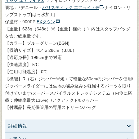
ィック エアライト®
ナイロン・リップストップ
裏地：7デニール・
バリスティック エアライト®
ナイロン・リ
ップストップ[はっ水加工]
保温材：900FP
EXダウン
【重量】623g（648g）※【重量】欄の（ ）内はスタッフバッグ
を含む総重量です。
【カラー】ブルーグリーン(BGN)
【収納サイズ】Φ14 x 28cm（3.8L）
【適応身長】198cmまで対応
【快適温度】 5℃
【使用可能温度】 0℃
【機能】R（右）ジッパー※短くて軽量な80cmのジッパーを使用/
ジッパースライダーには生地の噛み込みを軽減するパーツを取り
付けています/スーパースパイラルストレッチシステム（内側に搭
載：伸縮率最大135%）/アクアテクト®ジッパー
【付属品】長期保管用の専用ストリージバッグ
詳細情報