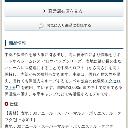
直営店在庫を見る
★
お気に入り商品に登録する
商品情報
中綿の保温性を最大限に引き出し、高い伸縮性により快眠をサポ
ートするシームレス バロウバッグシリーズ。表地に縫い目の出な
いシームレス構造にすることで中綿のロフト（かさ高さ）を高く
保持し、内部からの放熱も防ぎます。中綿は、優れた耐久性を備
え、濡れても保温力をキープするモンベル独自の化繊綿
エクセロ
フト®
を使用しています。国内の3,000m級の冬山で使用できる
保温性を備え、冬季キャンプなどでも活躍するモデルです。
仕様
【素材】表地：30デニール・スーパーマルチ・ポリエステル・タ
フタ[はっ水加工]
裏地：30デニール・スーパーマルチ・ポリエステル・タフタ