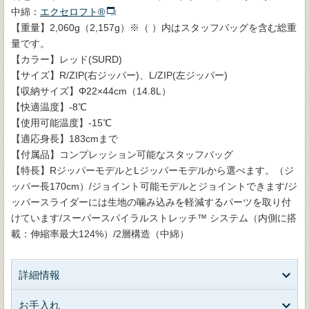
中綿：
エクセロフト®
【重量】2,060g（2,157g）※（ ）内はスタッフバッグを含む総重
量です。
【カラー】レッド(SURD)
【サイズ】R/ZIP(右ジッパー)、L/ZIP(左ジッパー)
【収納サイズ】Φ22×44cm（14.8L）
【快適温度】-8℃
【使用可能温度】-15℃
【適応身長】183cmまで
【付属品】コンプレッション可能なスタッフバッグ
【特長】RジッパーモデルとLジッパーモデルから選べます。（ジ
ッパー長170cm）/ジョイント可能モデルとジョイントできます/ジ
ッパースライダーには生地の噛み込みを軽減するパーツを取り付
けています/スーパースパイラルストレッチ™ システム（内側に搭
載：伸縮率最大124%）/2層構造（中綿）
詳細情報
お手入れ