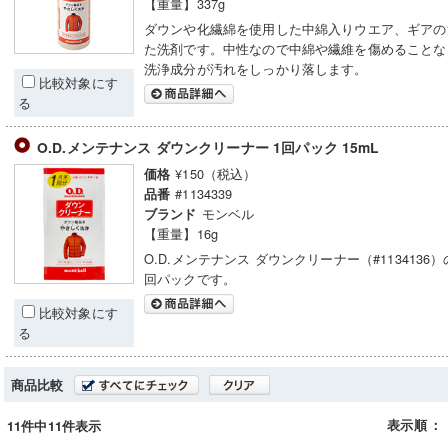
【重量】337g
ダウンや化繊綿を使用した中綿入りウエア、ギアの
た洗剤です。中性なので中綿や繊維を傷めることな
洗浄成分が汚れをしっかり落します。
比較対象にす
る
O.D.メンテナンス ダウンクリーナー 1回パック 15mL
¥150（税込）
価格
#1134339
品番
モンベル
ブランド
【重量】16g
O.D.メンテナンス ダウンクリーナー（#1134136
回パックです。
比較対象にす
る
商品比較
表示順
：
11件中11件表示