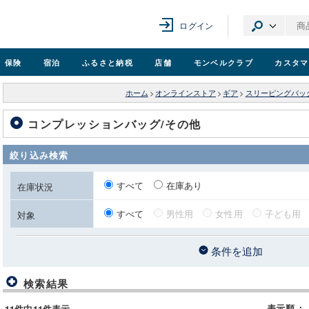
ログイン
保険
宿泊
ふるさと納税
店舗
モンベル
クラブ
カスタマ
ホーム
>
オンラインストア
>
ギア
>
スリーピングバッ
コンプレッションバッグ/その他
絞り込み検索
すべて
在庫あり
在庫状況
すべて
男性用
女性用
子ども用
対象
条件を追加
検索結果
表示順
：