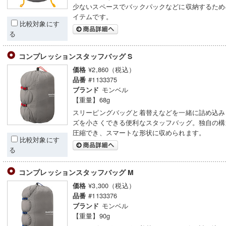
少ないスペースでバックパックなどに収納するため
イテムです。
比較対象にす
る
コンプレッションスタッフバッグ S
¥2,860（税込）
価格
#1133375
品番
モンベル
ブランド
【重量】68g
スリーピングバッグと着替えなどを一緒に詰め込み
ズを小さくできる便利なスタッフバッグ。独自の構
圧縮でき、スマートな形状に収められます。
比較対象にす
る
コンプレッションスタッフバッグ M
¥3,300（税込）
価格
#1133376
品番
モンベル
ブランド
【重量】90g