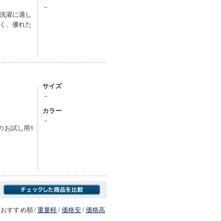
－
洗濯に適し
く、優れた
サイズ
－
カラー
－
）のお試し用1
おすすめ順
/
重量軽
/
価格安
/
価格高