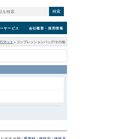
検索
ーサービス
会社概要
・採用情報
グ/マット
>
コンプレッションバッグ/その他
おすすめ順
/
重量軽
/
価格安
/
価格高