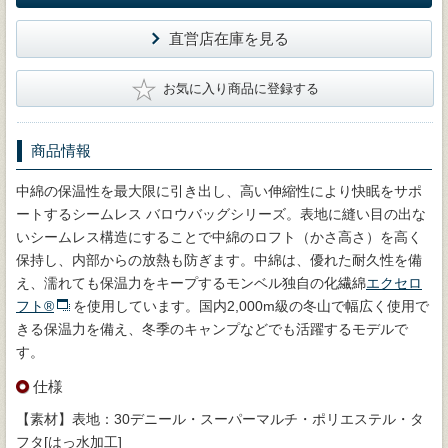
直営店在庫を見る
★
お気に入り商品に登録する
商品情報
中綿の保温性を最大限に引き出し、高い伸縮性により快眠をサポ
ートするシームレス バロウバッグシリーズ。表地に縫い目の出な
いシームレス構造にすることで中綿のロフト（かさ高さ）を高く
保持し、内部からの放熱も防ぎます。中綿は、優れた耐久性を備
え、濡れても保温力をキープするモンベル独自の化繊綿
エクセロ
フト®
を使用しています。国内2,000m級の冬山で幅広く使用で
きる保温力を備え、冬季のキャンプなどでも活躍するモデルで
す。
仕様
【素材】表地：30デニール・スーパーマルチ・ポリエステル・タ
フタ[はっ水加工]