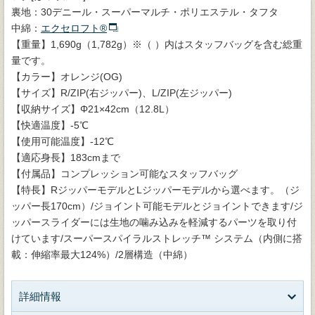
裏地：30デニール・スーパーマルチ・ポリエステル・タフタ
中綿：
エクセロフト®
【重量】1,690g（1,782g）※（ ）内はスタッフバッグを含む総重
量です。
【カラー】オレンジ(OG)
【サイズ】R/ZIP(右ジッパー)、L/ZIP(左ジッパー)
【収納サイズ】Φ21×42cm（12.8L）
【快適温度】-5℃
【使用可能温度】-12℃
【適応身長】183cmまで
【付属品】コンプレッション可能なスタッフバッグ
【特長】RジッパーモデルとLジッパーモデルから選べます。（ジ
ッパー長170cm）/ジョイント可能モデルとジョイントできます/ジ
ッパースライダーには生地の噛み込みを軽減するパーツを取り付
けています/スーパースパイラルストレッチ™ システム（内側に搭
載：伸縮率最大124%）/2層構造（中綿）
詳細情報